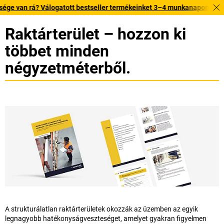
tott bestseller termékeinket 3–4 munkanapon belül kiszállítjuk. Fedezz
Raktárterület – hozzon ki
többet minden
négyzetméterből.
A strukturálatlan raktárterületek okozzák az üzemben az egyik
legnagyobb hatékonyságveszteséget, amelyet gyakran figyelmen