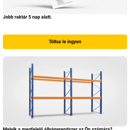
Jobb raktár 5 nap alatt.
Töltse le ingyen
Melyik a megfelelő állványrendszer az Ön számára?