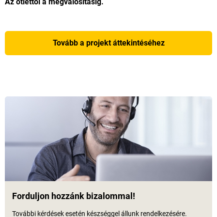
Az ötlettől a megvalósításig.
Tovább a projekt áttekintéséhez
Forduljon hozzánk bizalommal!
További kérdések esetén készséggel állunk rendelkezésére.