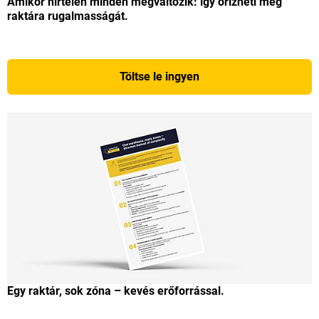
Amikor hirtelen minden megváltozik: így őrizheti meg
raktára rugalmasságát.
Töltse le ingyen
Egy raktár, sok zóna – kevés erőforrással.