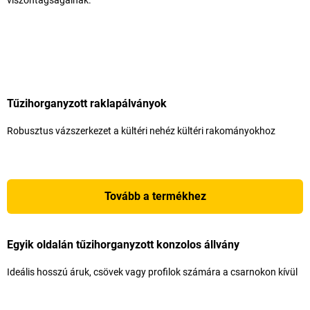
viszontagságainak.
Tűzihorganyzott raklapálványok
Robusztus vázszerkezet a kültéri nehéz kültéri rakományokhoz
Tovább a termékhez
Egyik oldalán tűzihorganyzott konzolos állvány
Ideális hosszú áruk, csövek vagy profilok számára a csarnokon kívül