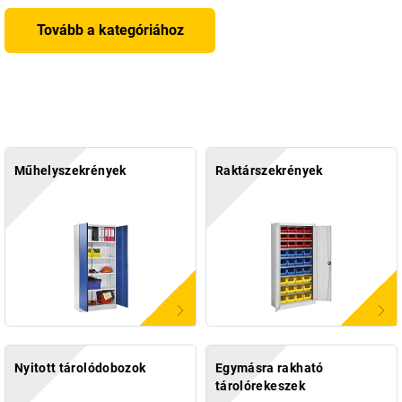
Tovább a kategóriához
Műhelyszekrények
Raktárszekrények
Nyitott tárolódobozok
Egymásra rakható
tárolórekeszek