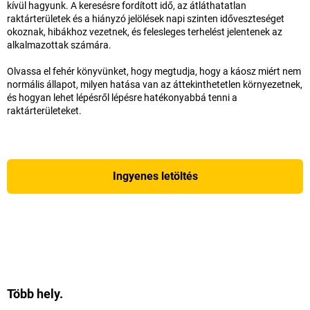
kívül hagyunk. A keresésre fordított idő, az átláthatatlan
raktárterületek és a hiányzó jelölések napi szinten időveszteséget
okoznak, hibákhoz vezetnek, és felesleges terhelést jelentenek az
alkalmazottak számára.
Olvassa el fehér könyvünket, hogy megtudja, hogy a káosz miért nem
normális állapot, milyen hatása van az áttekinthetetlen környezetnek,
és hogyan lehet lépésről lépésre hatékonyabbá tenni a
raktárterületeket.
Ingyenes letöltés
Több hely.