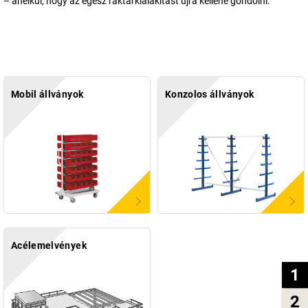
– anélkül, hogy az egész raktárkialakítást újra kellene gondolni.
Mobil állványok
Konzolos állványok
Acélemelvények
1
2