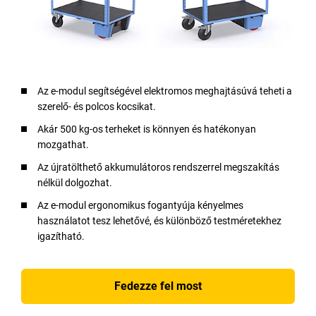
Az e-modul segítségével elektromos meghajtásúvá teheti a
szerelő- és polcos kocsikat.
Akár 500 kg-os terheket is könnyen és hatékonyan
mozgathat.
Az újratölthető akkumulátoros rendszerrel megszakítás
nélkül dolgozhat.
Az e-modul ergonomikus fogantyúja kényelmes
használatot tesz lehetővé, és különböző testméretekhez
igazítható.
Fedezze fel most