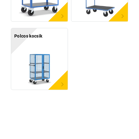
Polcos kocsik