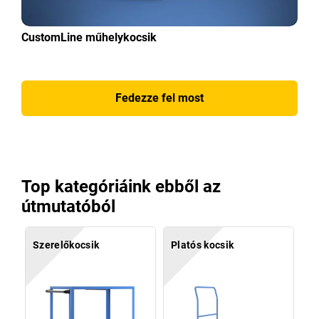
CustomLine műhelykocsik
Fedezze fel most
Top kategóriáink ebből az
útmutatóból
Szerelőkocsik
Platós kocsik