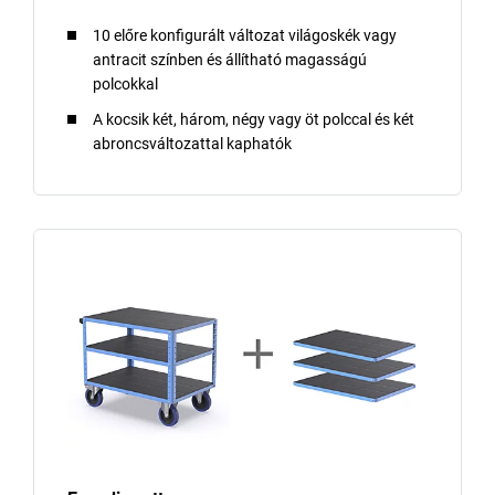
10 előre konfigurált változat világoskék vagy
antracit színben és állítható magasságú
polcokkal
A kocsik két, három, négy vagy öt polccal és két
abroncsváltozattal kaphatók