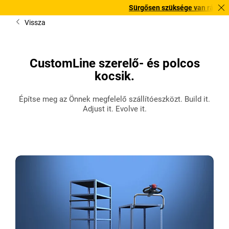
Sürgősen szüksége van rá? Válogatott bes
Vissza
CustomLine szerelő- és polcos
kocsik.
Építse meg az Önnek megfelelő szállítóeszközt. Build it.
Adjust it. Evolve it.