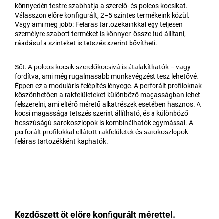
könnyedén testre szabhatja a szerelő- és polcos kocsikat.
Válasszon előre konfigurált, 2–5 szintes termékeink közül.
Vagy ami még jobb: Feláras tartozékainkkal egy teljesen
személyre szabott terméket is könnyen össze tud állítani,
ráadásul a szinteket is tetszés szerint bővítheti.
Sőt: A polcos kocsik szerelőkocsivá is átalakíthatók – vagy
fordítva, ami még rugalmasabb munkavégzést tesz lehetővé.
Éppen ez a moduláris felépítés lényege. A perforált profiloknak
köszönhetően a rakfelületeket különböző magasságban lehet
felszerelni, ami eltérő méretű alkatrészek esetében hasznos. A
kocsi magassága tetszés szerint állítható, és a különböző
hosszúságú sarokoszlopok is kombinálhatók egymással. A
perforált profilokkal ellátott rakfelületek és sarokoszlopok
feláras tartozékként kaphatók.
Kezdőszett öt előre konfigurált mérettel.