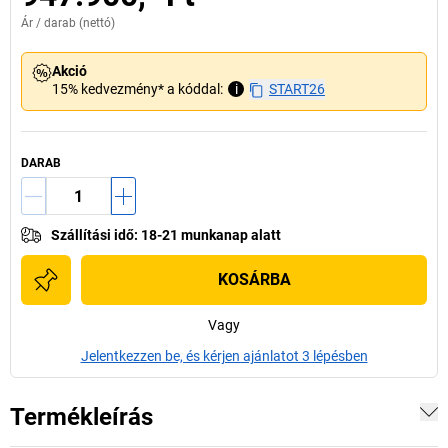
Ár /
darab
(nettó)
Akció
15% kedvezmény* a kóddal:
i
START26
DARAB
Szállítási idő
:
18-21 munkanap alatt
KOSÁRBA
Vagy
Jelentkezzen be, és kérjen ajánlatot 3 lépésben
Termékleírás