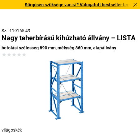
Sürgősen szüksége van rá? Válogatott bestseller termékeinket
Sz.: 119165 49
Nagy teherbírású kihúzható állvány – LISTA
betolási szélesség 890 mm, mélység 860 mm, alapállvány
világoskék