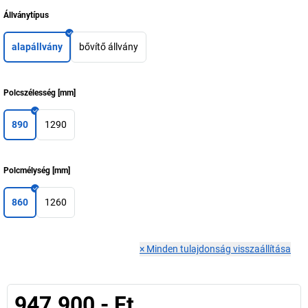
Állványtípus
alapállvány
bővítő állvány
Polcszélesség
[
mm
]
890
1290
Polcmélység
[
mm
]
860
1260
×
Minden tulajdonság visszaállítása
947.900,- Ft