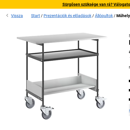
Sürgősen szüksége van rá? Válogatott
Vissza
Start
Prezentációk és előadások
Állópultok
Műhely