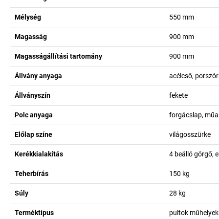
Mélység
550
mm
Magasság
900
mm
Magasságállítási tartomány
900
mm
Állvány anyaga
acélcső, porszó
Állványszín
fekete
Polc anyaga
forgácslap, műa
Előlap színe
világosszürke
Kerékkialakítás
4 beálló görgő, 
Teherbírás
150
kg
Súly
28
kg
Terméktípus
pultok műhelye