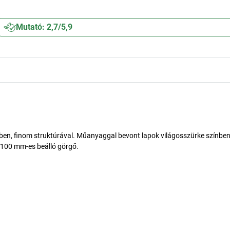
Mutató: 2,7/5,9
nben, finom struktúrával. Műanyaggal bevont lapok világosszürke színben,
Ø 100 mm-es beálló görgő.