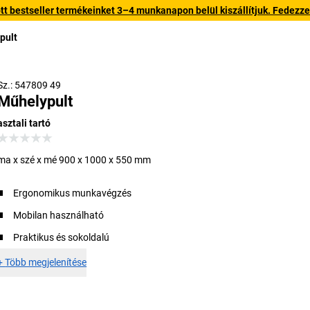
 bestseller termékeinket 3–4 munkanapon belül kiszállítjuk. Fedezze fe
pult
Sz.: 547809 49
Műhelypult
asztali tartó
ma x szé x mé 900 x 1000 x 550 mm
Ergonomikus munkavégzés
Mobilan használható
Praktikus és sokoldalú
+
Több megjelenítése