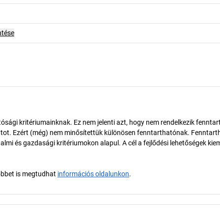
ntése
ósági kritériumainknak. Ez nem jelenti azt, hogy nem rendelkezik fenntar
tot. Ezért (még) nem minősítettük különösen fenntarthatónak. Fenntart
almi és gazdasági kritériumokon alapul. A cél a fejlődési lehetőségek kie
öbbet is megtudhat
információs oldalunkon
.