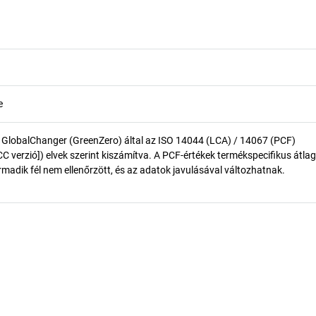
e
 GlobalChanger (GreenZero) által az ISO 14044 (LCA) / 14067 (PCF)
 verzió]) elvek szerint kiszámítva. A PCF-értékek termékspecifikus átlag
madik fél nem ellenőrzött, és az adatok javulásával változhatnak.