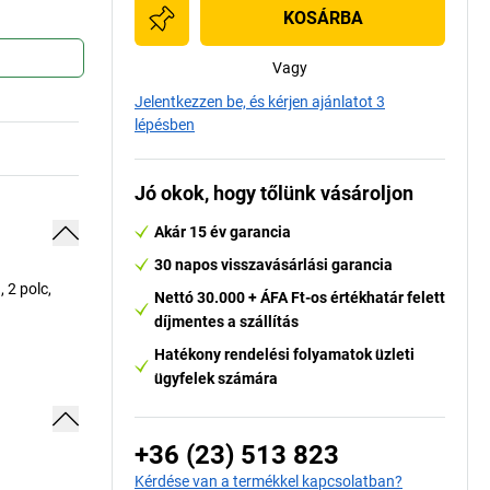
KOSÁRBA
Vagy
Jelentkezzen be, és kérjen ajánlatot 3
lépésben
Jó okok, hogy tőlünk vásároljon
Akár 15 év garancia
30 napos visszavásárlási garancia
 2 polc,
Nettó 30.000 + ÁFA Ft-os értékhatár felett
díjmentes a szállítás
Hatékony rendelési folyamatok üzleti
ügyfelek számára
+36 (23) 513 823
Kérdése van a termékkel kapcsolatban?