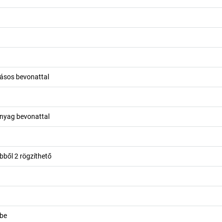
rásos bevonattal
nyag bevonattal
ebből 2 rögzíthető
kbe