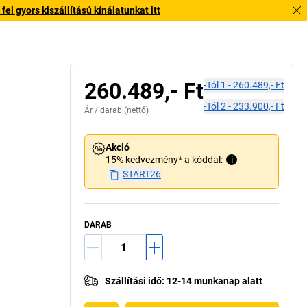
l gyors kiszállítású kínálatunkat itt
260.489,- Ft
-tól
1
-
260.489,- Ft
-tól
2
-
233.900,- Ft
Ár /
darab
(nettó)
Akció
15% kedvezmény* a kóddal:
i
START26
DARAB
Szállítási idő
:
12-14 munkanap alatt