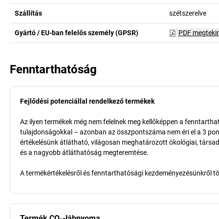
Szállítás
szétszerelve
Gyártó / EU-ban felelős személy (GPSR)
PDF megteki
Fenntarthatóság
Fejlődési potenciállal rendelkező termékek
Az ilyen termékek még nem felelnek meg kellőképpen a fenntarthat
tulajdonságokkal – azonban az összpontszáma nem éri el a 3 pon
értékelésünk átlátható, világosan meghatározott ökológiai, társad
és a nagyobb átláthatóság megteremtése.
A termékértékelésről és fenntarthatósági kezdeményezésünkről t
Termék CO₂-lábnyoma