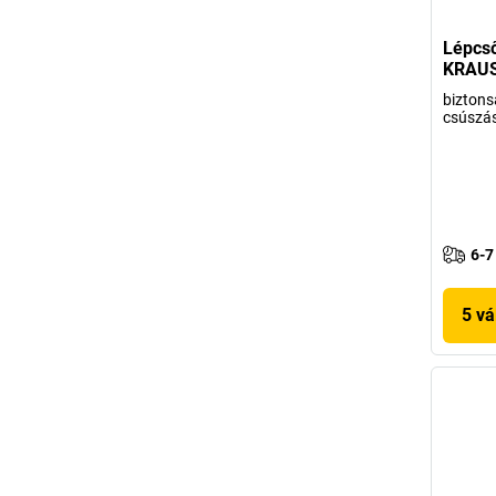
Lépcső
KRAU
biztons
csúszás
6-7
5 vá