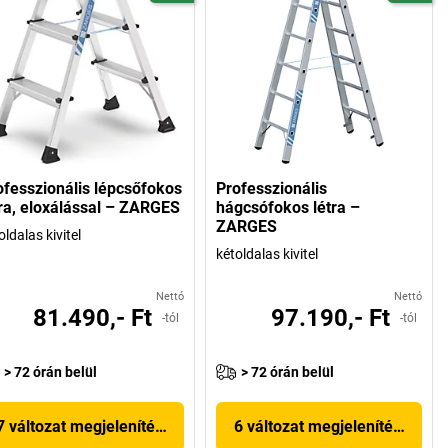
ofesszionális lépcsőfokos
Professzionális
tra, eloxálással – ZARGES
hágcsófokos létra –
ZARGES
oldalas kivitel
kétoldalas kivitel
Nettó
Nettó
81.490,- Ft
97.190,- Ft
-tól
-tól
> 72 órán belül
> 72 órán belül
7 változat megjelenítése
6 változat megjelenítése