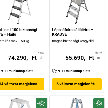
pLine L100 biztonsági
Lépcsőfokos állólétra –
ra – Hailo
KRAUSE
erbírás max. 150 kg
magas biztonsági kengyellel
Nettó
Nettó
74.290,- Ft
55.690,- Ft
-tól
-tól
9-11 munkanap alatt
9-11 munkanap alatt
14 változat megjelenítése
6 változat megjelenítése