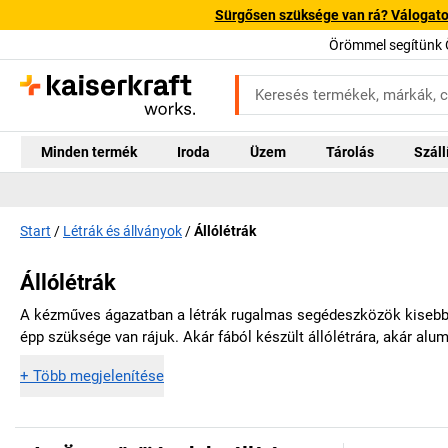
Sürgősen szüksége van rá? Válogatott
Örömmel segítünk 
Minden termék
Iroda
Üzem
Tárolás
Száll
Start
Létrák és állványok
Állólétrák
Állólétrák
A kézműves ágazatban a létrák rugalmas segédeszközök kisebb m
épp szüksége van rájuk. Akár fából készült állólétrára, akár al
+
Több megjelenítése