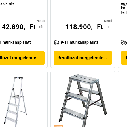
as kivitel
egy
kat
ter
Nettó
Nettó
42.890,- Ft
118.900,- Ft
-tól
-tól
1 munkanap alatt
9-11 munkanap alatt
ltozat megjelenítése
6 változat megjelenítése