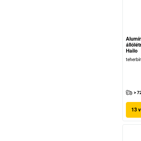
Alumí
állólé
Hailo
teherbí
> 7
13 v