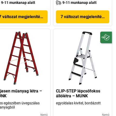
9-11 munkanap alatt
9-11 munkanap alatt
7 változat megjelenítése
7 változat megjelenítése
ljesen műanyag létra –
CLIP-STEP lépcsőfokos
UNK
állólétra – MUNK
jes egészében üvegszálas
egyoldalas kivitel, bordázott
anyagból
Nettó
Nettó