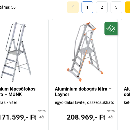
száma:
56
1
2
3
nium lépcsőfokos
Alumínium dobogós létra –
Al
tra – MUNK
Layher
do
as kivitel
egyoldalas kivitel, összecsukható
két
Nettó
Nettó
171.599,- Ft
208.969,- Ft
-tól
-tól