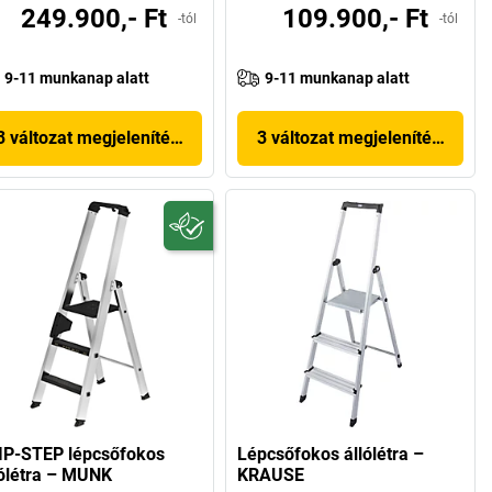
249.900,- Ft
109.900,- Ft
-tól
-tól
9-11 munkanap alatt
9-11 munkanap alatt
3 változat megjelenítése
3 változat megjelenítése
IP-STEP lépcsőfokos
Lépcsőfokos állólétra –
lólétra – MUNK
KRAUSE