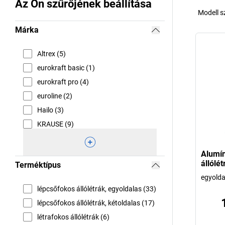
Az Ön szűrőjének beállítása
Modell 
Márka
Altrex (5)
eurokraft basic (1)
eurokraft pro (4)
euroline (2)
Hailo (3)
KRAUSE (9)
Alumí
állólé
Terméktípus
egyoldal
lépcsőfokos állólétrák, egyoldalas (33)
lépcsőfokos állólétrák, kétoldalas (17)
létrafokos állólétrák (6)