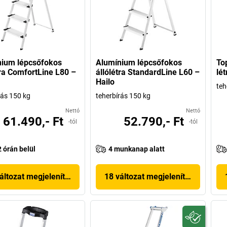
nium lépcsőfokos
Alumínium lépcsőfokos
To
tra ComfortLine L80 –
állólétra StandardLine L60 –
lét
Hailo
teh
rás 150 kg
teherbírás 150 kg
Nettó
Nettó
61.490,- Ft
52.790,- Ft
-tól
-tól
2 órán belül
4 munkanap alatt
áltozat megjelenítése
18 változat megjelenítése