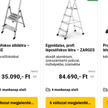
fokos állólétra –
Egyoldalas, profi
Pr
SE
lépcsőfokos létra – ZARGES
lé
pcsőfokokkal
eloxált alumínium,
két
szerszámtartó polccal,
műhelyekbe, üzemekbe
Nettó
Nettó
35.090,- Ft
84.690,- Ft
-tól
-tól
1 munkanap alatt
4 munkanap alatt
ltozat megjelenítése
6 változat megjelenítése