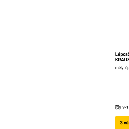
Lépcső
KRAU
mély lé
9-1
3 vá