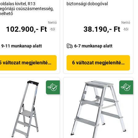
oldalas kivitel, R13
biztonsági dobogóval
egóriájú csúszásmentesség,
helhető
Nettó
Nettó
102.900,- Ft
38.190,- Ft
-tól
-tól
9-11 munkanap alatt
6-7 munkanap alatt
5 változat megjelenítése
6 változat megjelenítése