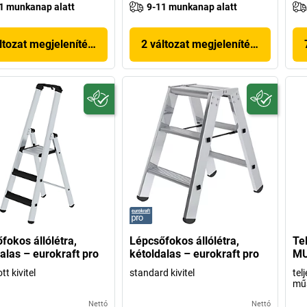
1 munkanap alatt
9-11 munkanap alatt
ltozat megjelenítése
2 változat megjelenítése
fokos állólétra,
Lépcsőfokos állólétra,
Te
alas – eurokraft pro
kétoldalas – eurokraft pro
M
t kivitel
standard kivitel
tel
mű
Nettó
Nettó