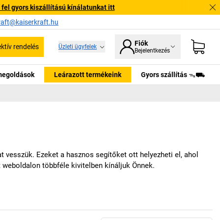
l gyors kiszállítású kínálatunkat itt
raft@kaiserkraft.hu
Fiók
ektív rendelés
Üzleti ügyfelek
Bejelentkezés
tmegoldások
Leárazott termékeink
Gyors szállítás ᯓ⛟
esszük. Ezeket a hasznos segítőket ott helyezheti el, ahol
t
weboldalon többféle kivitelben kínáljuk Önnek.