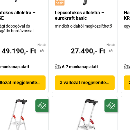
fokos állólétra –
Lépcsőfokos állólétra –
Na
SE
eurokraft basic
KR
ági dobogóval és
mindkét oldalról megközelíthető
egy
gátló bordázással
Nettó
Nettó
49.190,- Ft
27.490,- Ft
-tól
-tól
 munkanap alatt
6-7 munkanap alatt
ltozat megjelenítése
3 változat megjelenítése