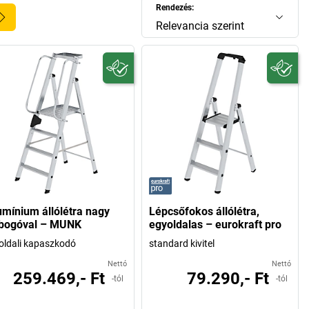
Rendezés:
Relevancia szerint
umínium állólétra nagy
Lépcsőfokos állólétra,
bogóval – MUNK
egyoldalas – eurokraft pro
oldali kapaszkodó
standard kivitel
Nettó
Nettó
259.469,- Ft
79.290,- Ft
-tól
-tól