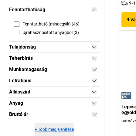
9-1
Fenntarthatóság
4 vá
Fenntartható (mindegyik) (46)
Újrahasznosított anyagból (3)
Tulajdonság
Teherbírás
Munkamagasság
Létratípus
Állásszint
Anyag
Lépcső
egyold
Bruttó ár
párnázot
+
Több megjelenítése