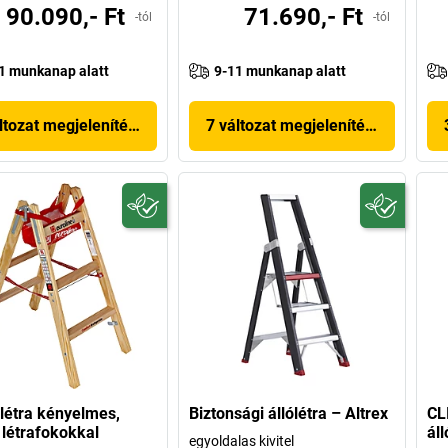
90.090,- Ft
71.690,- Ft
-tól
-tól
1 munkanap alatt
9-11 munkanap alatt
ltozat megjelenítése
7 változat megjelenítése
ólétra kényelmes,
Biztonsági állólétra – Altrex
CL
 létrafokokkal
ál
egyoldalas kivitel