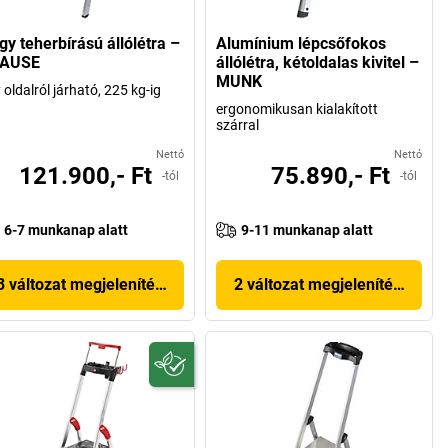
gy teherbírású állólétra –
Alumínium lépcsőfokos
AUSE
állólétra, kétoldalas kivitel –
MUNK
 oldalról járható, 225 kg-ig
ergonomikusan kialakított
szárral
Nettó
Nettó
121.900,- Ft
75.890,- Ft
-tól
-tól
6-7 munkanap alatt
9-11 munkanap alatt
3 változat megjelenítése
2 változat megjelenítése