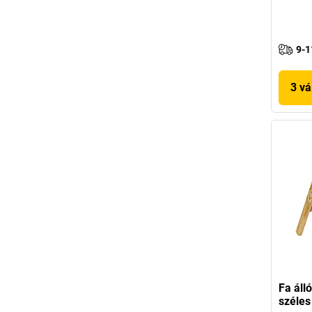
9-1
3 vá
Fa áll
széles