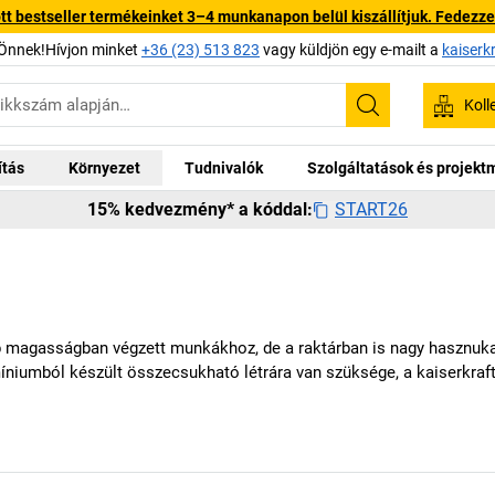
 bestseller termékeinket 3–4 munkanapon belül kiszállítjuk. Fedezze fe
Önnek!Hívjon minket
+36 (23) 513 823
vagy küldjön egy e-mailt a
kaiserk
Koll
Keresés
ítás
Környezet
Tudnivalók
Szolgáltatások és projek
START26
15% kedvezmény* a kóddal:
agasságban végzett munkákhoz, de a raktárban is nagy hasznukat v
umíniumból készült összecsukható létrára van szüksége, a
kaiserkraf