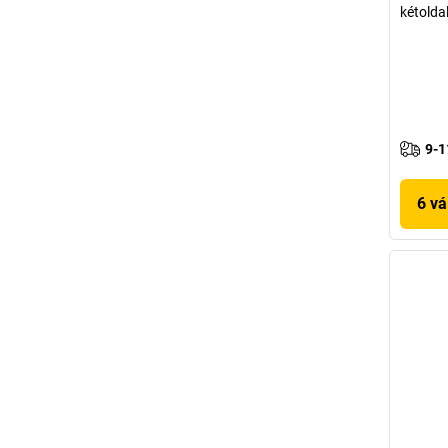
kétoldal
9-1
6 vá