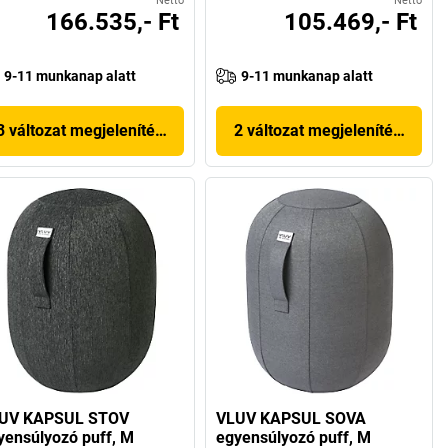
Nettó
Nettó
166.535,- Ft
105.469,- Ft
9-11 munkanap alatt
9-11 munkanap alatt
3 változat megjelenítése
2 változat megjelenítése
UV KAPSUL STOV
VLUV KAPSUL SOVA
yensúlyozó puff, M
egyensúlyozó puff, M