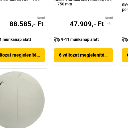
– 750 mm
ül
pol
Nettó
Nettó
88.585,- Ft
47.909,- Ft
-tól
1 munkanap alatt
9-11 munkanap alatt
ltozat megjelenítése
6 változat megjelenítése