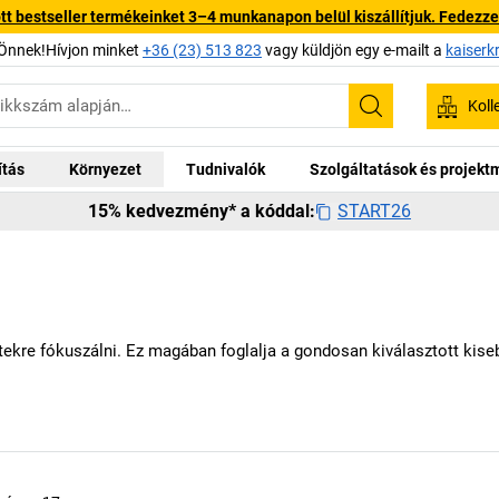
 bestseller termékeinket 3–4 munkanapon belül kiszállítjuk. Fedezze fe
Önnek!Hívjon minket
+36 (23) 513 823
vagy küldjön egy e-mailt a
kaiserk
Koll
Keresés
ítás
Környezet
Tudnivalók
Szolgáltatások és projek
START26
15% kedvezmény* a kóddal:
ekre fókuszálni. Ez magában foglalja a gondosan kiválasztott kiseb