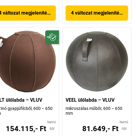
4 változat megjelenítése
4 változat megjelenítése
LT ülőlabda – VLUV
VEEL ülőlabda – VLUV
inó gyapjúfilcből, 600 – 650
mikroszálas műbőr, 600 – 650
m
mm
Nettó
Nettó
154.115,- Ft
81.649,- Ft
-tól
-tól