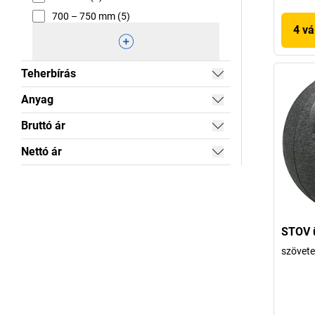
700 – 750 mm (5)
4 vá
Teherbírás
Anyag
Bruttó ár
Nettó ár
STOV 
szövete