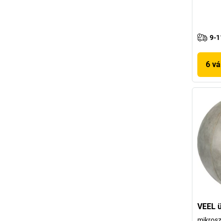
9-1
6 vá
VEEL ü
mikrosz