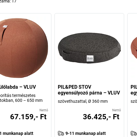
száma:
17
ülőlabda – VLUV
PIL&PED STOV
PI
egyensúlyozó párna – VLUV
eg
orítás természetes
tokban, 600 – 650 mm
szövethuzattal, Ø 360 mm
szö
Nettó
Nettó
67.159,- Ft
36.425,- Ft
1 munkanap alatt
9-11 munkanap alatt