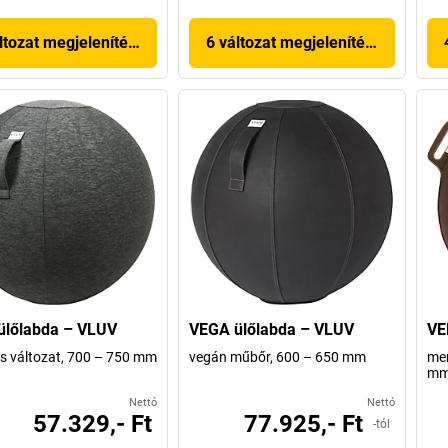
ltozat megjelenítése
6 változat megjelenítése
ülőlabda – VLUV
VEGA ülőlabda – VLUV
VE
s változat, 700 – 750 mm
vegán műbőr, 600 – 650 mm
mer
m
Nettó
Nettó
57.329,- Ft
77.925,- Ft
-tól