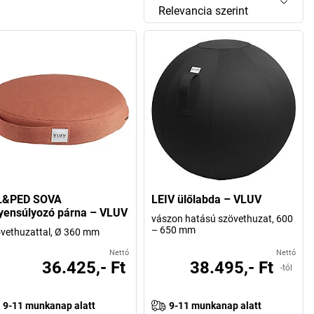
Relevancia szerint
L&PED SOVA
LEIV ülőlabda – VLUV
yensúlyozó párna – VLUV
vászon hatású szövethuzat, 600
– 650 mm
vethuzattal, Ø 360 mm
Nettó
Nettó
36.425,- Ft
38.495,- Ft
-tól
9-11 munkanap alatt
9-11 munkanap alatt