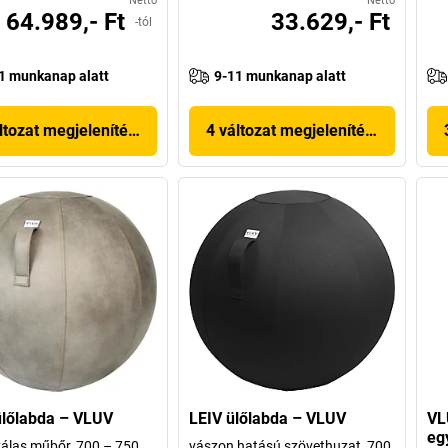
Nettó
Nettó
64.989,- Ft
33.629,- Ft
-tól
1 munkanap alatt
9-11 munkanap alatt
ltozat megjelenítése
4 változat megjelenítése
lőlabda – VLUV
LEIV ülőlabda – VLUV
VL
eg
álas műbőr, 700 – 750
vászon hatású szövethuzat, 700