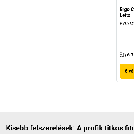
Ergo C
Leitz
PVC/sz
6-7
6 vá
Kisebb felszerelések: A profik titkos fit