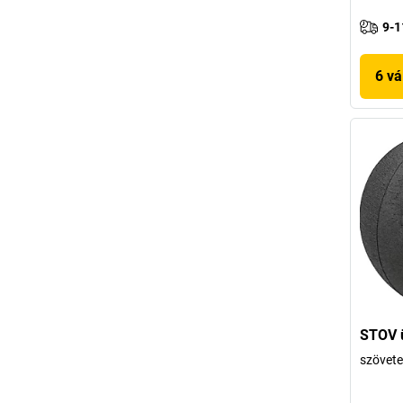
9-1
6 vá
STOV 
szövete