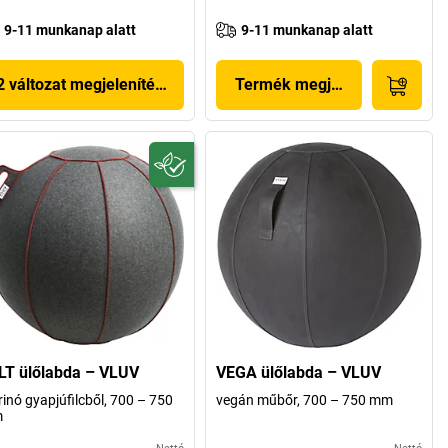
9-11 munkanap alatt
9-11 munkanap alatt
2 változat megjelenítése
Termék megjelenítése
LT ülőlabda – VLUV
VEGA ülőlabda – VLUV
inó gyapjúfilcből, 700 – 750
vegán műbőr, 700 – 750 mm
m