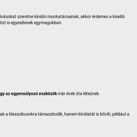
ihívásokat szeretne kínálni munkatársainak, akkor érdemes a kisebb
közt is egyesítenek egymagukban.
agy az egyensúlyozó eszközök
már évek óta léteznek.
sak a klasszikusokra támaszkodik, hanem kínálatát is bővíti, például a