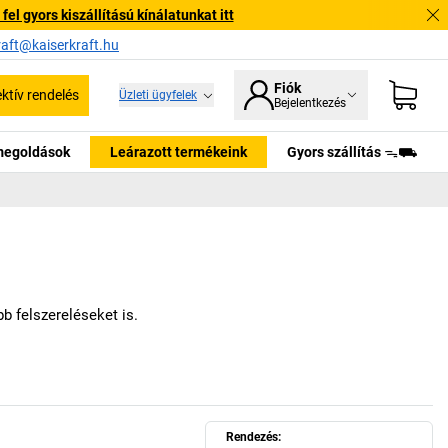
l gyors kiszállítású kínálatunkat itt
raft@kaiserkraft.hu
Fiók
ektív rendelés
Üzleti ügyfelek
Bejelentkezés
tmegoldások
Leárazott termékeink
Gyors szállítás ᯓ⛟
b felszereléseket is.
Rendezés: