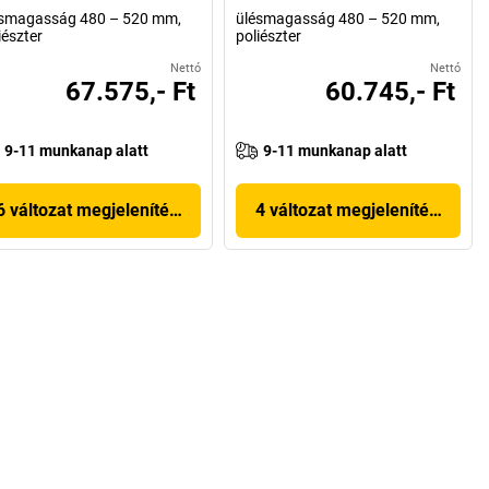
ésmagasság 480 – 520 mm,
ülésmagasság 480 – 520 mm,
iészter
poliészter
Nettó
Nettó
67.575,- Ft
60.745,- Ft
9-11 munkanap alatt
9-11 munkanap alatt
6 változat megjelenítése
4 változat megjelenítése