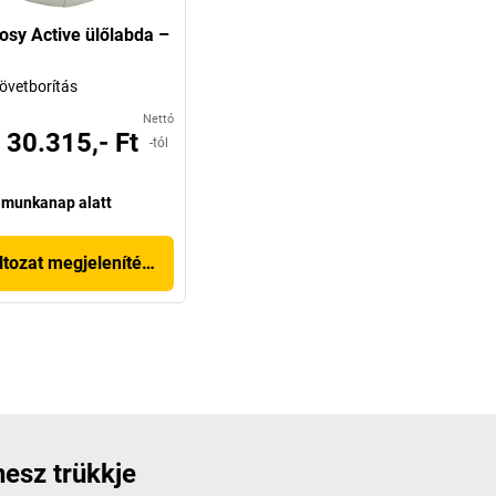
osy Active ülőlabda –
övetborítás
Nettó
30.315,- Ft
-tól
 munkanap alatt
ltozat megjelenítése
nesz trükkje