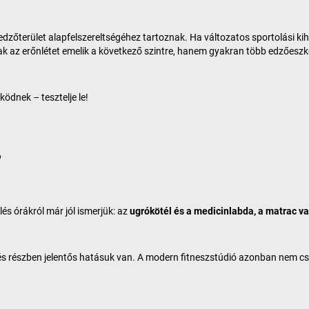
edzőterület alapfelszereltségéhez tartoznak. Ha változatos sportolási k
ak az erőnlétet emelik a következő szintre, hanem gyakran több edzőesz
ödnek – tesztelje le!
?
és órákról már jól ismerjük: az
ugrókötél és a medicinlabda, a matrac v
et, és részben jelentős hatásuk van. A modern fitneszstúdió azonban nem c