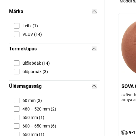
Modell 
Márka
Leitz (1)
VLUV (14)
Terméktípus
ülőlabdák (14)
ülőpárnák (3)
Ülésmagasság
SOVA 
szövetb
árnyala
60 mm (3)
480 – 520 mm (2)
550 mm (1)
600 – 650 mm (6)
9-1
650 mm (1)