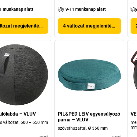
1 munkanap alatt
9-11 munkanap alatt
ltozat megjelenítése
4 változat megjelenítése
ülőlabda – VLUV
PIL&PED LEIV egyensúlyozó
VE
párna – VLUV
s változat, 600 – 650 mm
mer
m
szövethuzattal, Ø 360 mm