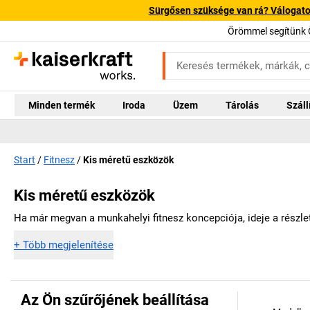
Sürgősen szüksége van rá? Válogatott
Örömmel segítünk 
Minden termék
Iroda
Üzem
Tárolás
Száll
Start
Fitnesz
Kis méretű eszközök
Kis méretű eszközök
Ha már megvan a munkahelyi fitnesz koncepciója, ideje a részlet
+
Több megjelenítése
Az Ön szűrőjének beállítása