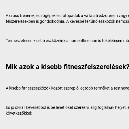
A cross trénerek, edzőgépek és futópadok a vállalati edzőterem vagy 
felszerelésekben is gondolkodnia. A kevésbé feltűnő eszközök nemcs
Természetesen kisebb eszközeink a homeoffice-ban is tökéletesen műk
Mik azok a kisebb fitneszfelszerelések
A kisebb fitneszeszközök között szereplő legtöbb terméket a testnevel
És jó okkal: kevesebből is be lehet őket szerezni, alig foglalnak hely
következőkkel: