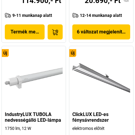
114.900,- Ft
20.690,- Ft
-tól
9-11 munkanap alatt
12-14 munkanap alatt
Termék megjelenítése
6 változat megjelenítése
Új
Új
IndustryLUX TUBOLA
ClickLUX LED-es
nedvességálló LED-lámpa
fénysávrendszer
1750 lm, 12 W
elektromos előtét