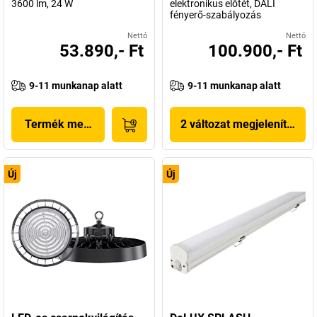
3600 lm, 24 W
elektronikus előtét, DALI
fényerő-szabályozás
Nettó
Nettó
53.890,- Ft
100.900,- Ft
9-11 munkanap alatt
9-11 munkanap alatt
Termék megjelenítése
2 változat megjelenítése
Új
Új