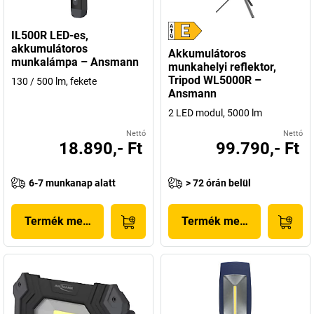
IL500R LED-es,
akkumulátoros
Akkumulátoros
munkalámpa – Ansmann
munkahelyi reflektor,
Tripod WL5000R –
130 / 500 lm, fekete
Ansmann
2 LED modul, 5000 lm
Nettó
Nettó
18.890,- Ft
99.790,- Ft
6-7 munkanap alatt
> 72 órán belül
Termék megjelenítése
Termék megjelenítése