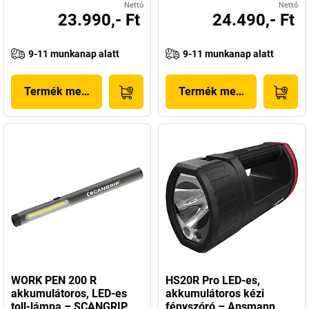
Nettó
Nettó
23.990,- Ft
24.490,- Ft
9-11 munkanap alatt
9-11 munkanap alatt
Termék megjelenítése
Termék megjelenítése
WORK PEN 200 R
HS20R Pro LED-es,
akkumulátoros, LED-es
akkumulátoros kézi
toll-lámpa – SCANGRIP
fényszóró – Ansmann