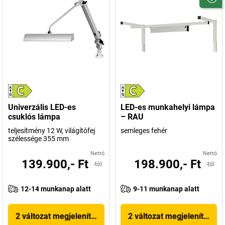
Univerzális LED-es
LED-es munkahelyi lámpa
csuklós lámpa
– RAU
teljesítmény 12 W, világítófej
semleges fehér
szélessége 355 mm
Nettó
Nettó
139.900,- Ft
198.900,- Ft
-tól
-tól
12-14 munkanap alatt
9-11 munkanap alatt
2 változat megjelenítése
2 változat megjelenítése