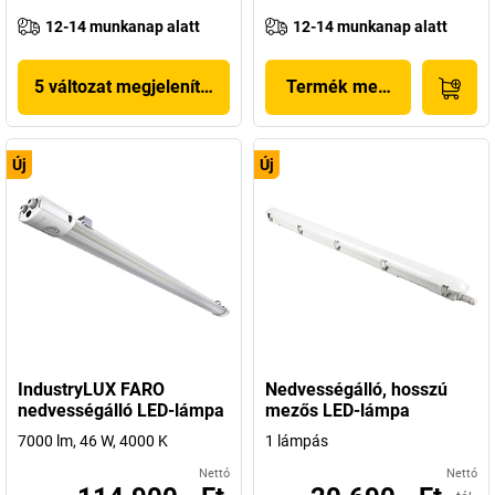
12-14 munkanap alatt
12-14 munkanap alatt
5 változat megjelenítése
Termék megjelenítése
Új
Új
IndustryLUX FARO
Nedvességálló, hosszú
nedvességálló LED-lámpa
mezős LED-lámpa
7000 lm, 46 W, 4000 K
1 lámpás
Nettó
Nettó