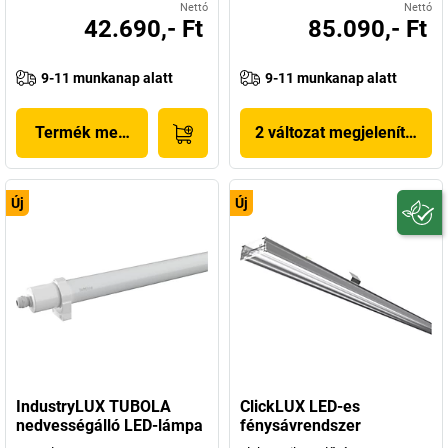
Nettó
Nettó
42.690,- Ft
85.090,- Ft
9-11 munkanap alatt
9-11 munkanap alatt
Termék megjelenítése
2 változat megjelenítése
Új
Új
IndustryLUX TUBOLA
ClickLUX LED-es
nedvességálló LED-lámpa
fénysávrendszer