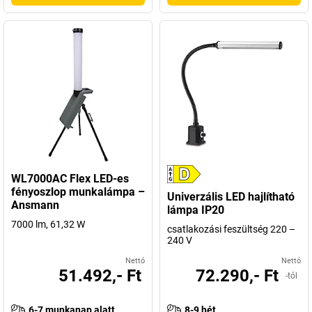
WL7000AC Flex LED-es
fényoszlop munkalámpa –
Univerzális LED hajlítható
Ansmann
lámpa IP20
7000 lm, 61,32 W
csatlakozási feszültség 220 –
240 V
Nettó
Nettó
51.492,- Ft
72.290,- Ft
-tól
6-7 munkanap alatt
8-9 hét