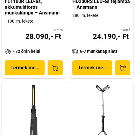
FL1100R LED-es,
HD280RS LED-es fejlámpa
akkumulátoros
– Ansmann
munkalámpa – Ansmann
280 lm, fekete
1100 lm, fekete
Nettó
Nettó
28.090,- Ft
24.190,- Ft
> 72 órán belül
6-7 munkanap alatt
Termék megjelenítése
Termék megjelenítése