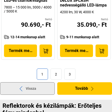
LED-es csarnokvilágítás
DeLUX SPLASH
nedvességálló LED-lámpa
7800 – 15 000 lm, 3000 / 4000
/ 5000 K
4200 lm, 30 W, 4000 K
Nettó
Nettó
90.690,- Ft
35.090,- Ft
12-14 munkanap alatt
9-11 munkanap alatt
Termék megjelenítése
Termék megjelenítése
1
2
3
Tovább
Vissza
Reflektorok és kézilámpák: Erőteljes