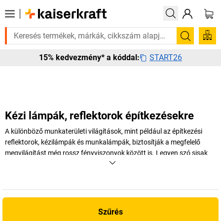
 rá? Válogatott bestseller termékeinket 3–4 munkanapon belül kiszállít
Keresés
START26
15% kedvezmény* a kóddal:
Kézi lámpák, reflektorok építkezésekre
A különböző munkaterületi világítások, mint például az építkezési
reflektorok, kézilámpák és munkalámpák, biztosítják a megfelelő
megvilágítást még rossz fényviszonyok között is. Legyen szó sisak
lámpáról vagy akkumulátoros reflektorokról, fedezze fel a széles
választékot a
kaiserkraft
webáruházában!
+
Több megjelenítése
Szűrés