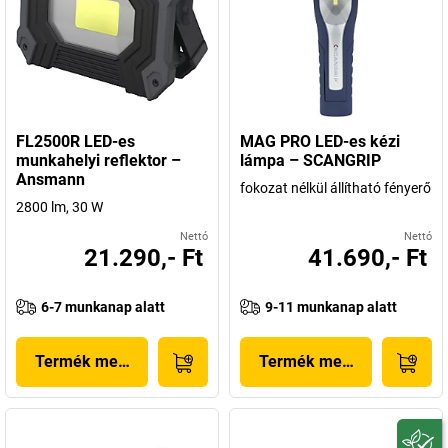
FL2500R LED-es
MAG PRO LED-es kézi
munkahelyi reflektor –
lámpa – SCANGRIP
Ansmann
fokozat nélkül állítható fényerő
2800 lm, 30 W
Nettó
Nettó
21.290,- Ft
41.690,- Ft
6-7 munkanap alatt
9-11 munkanap alatt
Termék megjelenítése
Termék megjelenítése