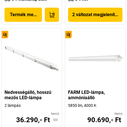
Termék megjelenítése
2 változat megjelenítése
Új
Új
Nedvességálló, hosszú
FARM LED-lámpa,
mezős LED-lámpa
ammóniaálló
2 lámpás
5850 lm, 4000 K
Nettó
Nettó
36.290,- Ft
90.690,- Ft
-tól