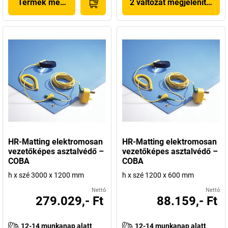
Termék megjelenítése
2 változat megjelenítése
HR-Matting elektromosan
HR-Matting elektromosan
vezetőképes asztalvédő –
vezetőképes asztalvédő –
COBA
COBA
h x szé 3000 x 1200 mm
h x szé 1200 x 600 mm
Nettó
Nettó
279.029,- Ft
88.159,- Ft
12-14 munkanap alatt
12-14 munkanap alatt