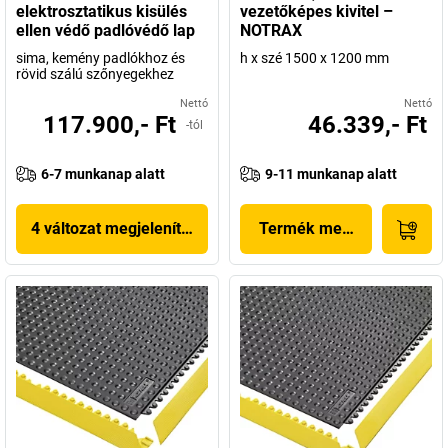
elektrosztatikus kisülés
vezetőképes kivitel –
ellen védő padlóvédő lap
NOTRAX
sima, kemény padlókhoz és
h x szé 1500 x 1200 mm
rövid szálú szőnyegekhez
Nettó
Nettó
117.900,- Ft
46.339,- Ft
-tól
6-7 munkanap alatt
9-11 munkanap alatt
4 változat megjelenítése
Termék megjelenítése