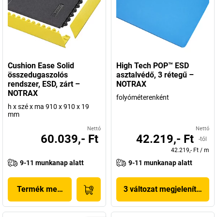
Cushion Ease Solid
High Tech POP™ ESD
összedugaszolós
asztalvédő, 3 rétegű –
rendszer, ESD, zárt –
NOTRAX
NOTRAX
folyóméterenként
h x szé x ma 910 x 910 x 19
mm
Nettó
Nettó
60.039,- Ft
42.219,- Ft
-tól
42.219,- Ft
/
m
9-11 munkanap alatt
9-11 munkanap alatt
Termék megjelenítése
3 változat megjelenítése