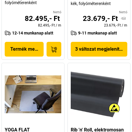
folyóméterenként
kék, folyóméterenként
Nettó
Nettó
82.495,- Ft
23.679,- Ft
-tól
82.495,- Ft
/
m
23.679,- Ft
/
m
12-14 munkanap alatt
9-11 munkanap alatt
Termék megjelenítése
3 változat megjelenítése
YOGA FLAT
Rib 'n' Roll, elektromosan