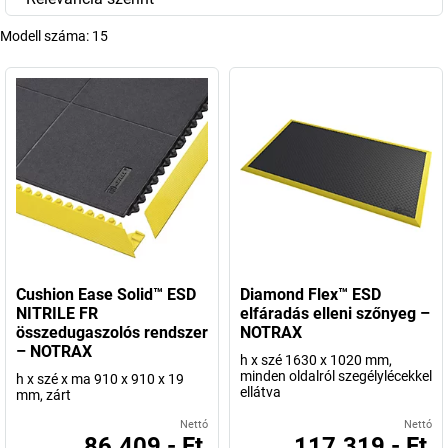
Modell száma:
15
Cushion Ease Solid™ ESD
Diamond Flex™ ESD
NITRILE FR
elfáradás elleni szőnyeg –
összedugaszolós rendszer
NOTRAX
– NOTRAX
h x szé 1630 x 1020 mm,
minden oldalról szegélylécekkel
h x szé x ma 910 x 910 x 19
ellátva
mm, zárt
Nettó
Nettó
86.409,- Ft
117.319,- Ft