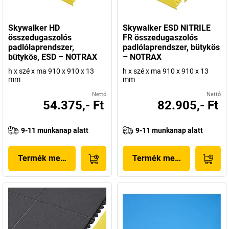
Skywalker HD
Skywalker ESD NITRILE
összedugaszolós
FR összedugaszolós
padlólaprendszer,
padlólaprendszer, bütykös
bütykös, ESD – NOTRAX
– NOTRAX
h x szé x ma 910 x 910 x 13
h x szé x ma 910 x 910 x 13
mm
mm
Nettó
Nettó
54.375,- Ft
82.905,- Ft
9-11 munkanap alatt
9-11 munkanap alatt
Termék megjelenítése
Termék megjelenítése