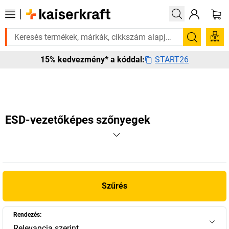
ége van rá? Válogatott bestseller termékeinket 3–4 munkanapon belül ki
Keresés
START26
15% kedvezmény* a kóddal:
ESD-vezetőképes szőnyegek
Szűrés
Rendezés:
Relevancia szerint