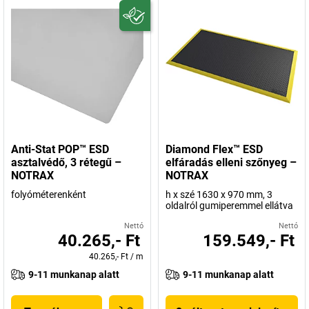
Anti-Stat POP™ ESD
Diamond Flex™ ESD
asztalvédő, 3 rétegű –
elfáradás elleni szőnyeg –
NOTRAX
NOTRAX
folyóméterenként
h x szé 1630 x 970 mm, 3
oldalról gumiperemmel ellátva
Nettó
Nettó
40.265,- Ft
159.549,- Ft
40.265,- Ft
/
m
9-11 munkanap alatt
9-11 munkanap alatt