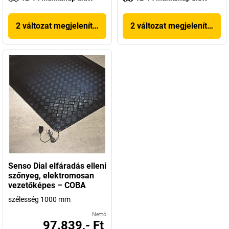
2 változat megjelenítése
2 változat megjelenítése
Senso Dial elfáradás elleni
szőnyeg, elektromosan
vezetőképes – COBA
szélesség 1000 mm
Nettó
97.839,- Ft