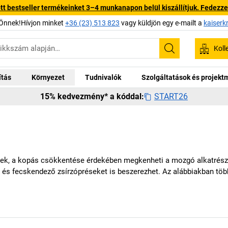
 bestseller termékeinket 3–4 munkanapon belül kiszállítjuk. Fedezze fe
Önnek!Hívjon minket
+36 (23) 513 823
vagy küldjön egy e-mailt a
kaiserk
Koll
Keresés
ítás
Környezet
Tudnivalók
Szolgáltatások és projek
START26
15% kedvezmény* a kóddal:
ek, a kopás csökkentése érdekében megkenheti a mozgó alkatrészeke
 és fecskendező zsírzópréseket is beszerezhet. Az alábbiakban töb