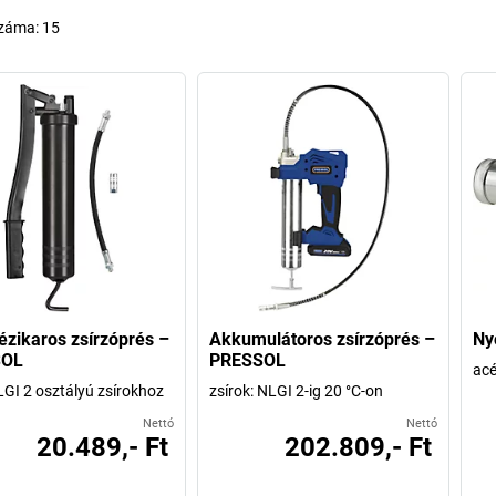
száma:
15
kézikaros zsírzóprés –
Akkumulátoros zsírzóprés –
Ny
SOL
PRESSOL
acé
GI 2 osztályú zsírokhoz
zsírok: NLGI 2-ig 20 °C-on
Nettó
Nettó
20.489,- Ft
202.809,- Ft