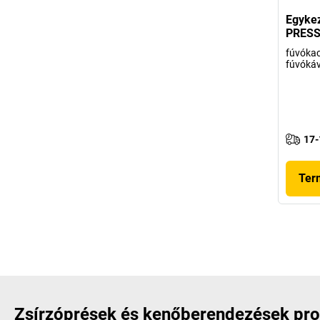
Egykez
PRES
fúvókac
fúvókáv
17-
Ter
Zsírzóprések és kenőberendezések pro