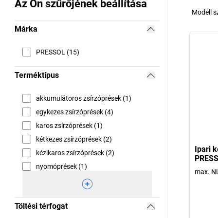
Az Ön szűrőjének beállítása
Modell 
Márka
PRESSOL (15)
Terméktípus
akkumulátoros zsírzóprések (1)
egykezes zsírzóprések (4)
karos zsírzóprések (1)
kétkezes zsírzóprések (2)
Ipari 
kézikaros zsírzóprések (2)
PRES
nyomóprések (1)
max. NL
Töltési térfogat