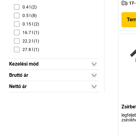
17-
0.4 l (2)
0.5 l (8)
Ter
0.15 l (2)
16.7 l (1)
22.2 l (1)
27.8 l (1)
Kezelési mód
Bruttó ár
Nettó ár
Zsírbe
legfelj
zsírokh