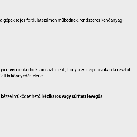
r a gépek teljes fordulatszámon működnek, rendszeres kenőanyag-
yú elvén
működnek, ami azt jelenti, hogy a zsír egy fúvókán keresztül
ait is könnyedén elérje.
ét kézzel működtethető,
kézikaros vagy sűrített levegős