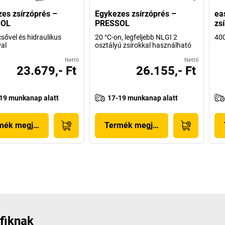
es zsírzóprés –
Egykezes zsírzóprés –
ea
SOL
PRESSOL
zs
sővel és hidraulikus
20 °C-on, legfeljebb NLGI 2
400
al
osztályú zsírokkal használható
Nettó
Nettó
23.679,- Ft
26.155,- Ft
19 munkanap alatt
17-19 munkanap alatt
mék megjelenítése
Termék megjelenítése
fiknak