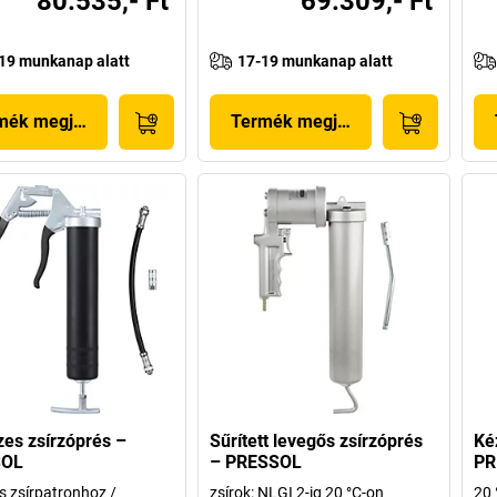
80.535,- Ft
69.309,- Ft
19 munkanap alatt
17-19 munkanap alatt
mék megjelenítése
Termék megjelenítése
es zsírzóprés –
Sűrített levegős zsírzóprés
Ké
SOL
– PRESSOL
PR
s zsírpatronhoz /
zsírok: NLGI 2-ig 20 °C-on
20 