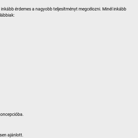
ál inkább érdemes a nagyobb teljesítményt megcélozni. Minél inkább
lábbiak:
koncepcióba.
sen ajánlott.