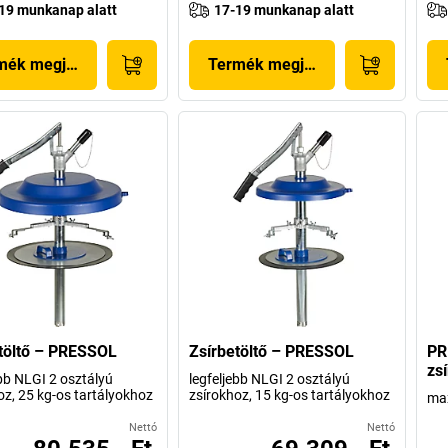
19 munkanap alatt
17-19 munkanap alatt
mék megjelenítése
Termék megjelenítése
töltő – PRESSOL
Zsírbetöltő – PRESSOL
PR
zs
ebb NLGI 2 osztályú
legfeljebb NLGI 2 osztályú
oz, 25 kg-os tartályokhoz
zsírokhoz, 15 kg-os tartályokhoz
max
Nettó
Nettó