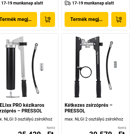
17-19 munkanap alatt
17-19 munkanap alatt
Termék megjelenítése
Termék megjelenítése
ELIxx PRO kézikaros
Kétkezes zsírzóprés –
írzóprés – PRESSOL
PRESSOL
. NLGI 3 osztályú zsírokhoz
max. NLGI 2 osztályú zsírokhoz
Nettó
Nettó