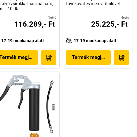
tályú zsírokkal használható,
fúvókával és merev tömlővel
 e. = 10 db
Nettó
Nettó
116.289,- Ft
25.225,- Ft
17-19 munkanap alatt
17-19 munkanap alatt
Termék megjelenítése
Termék megjelenítése