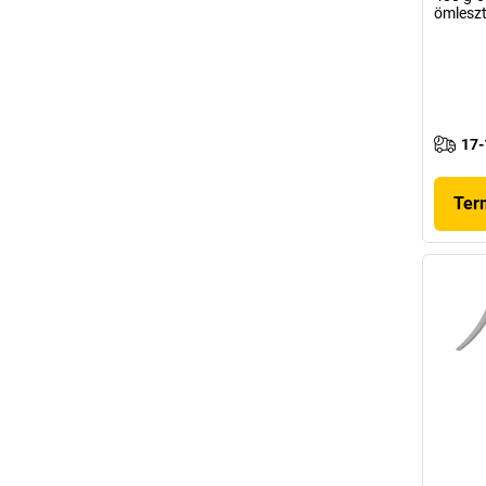
ömleszt
17-
Ter