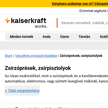
Sürgősen szüksége van rá? Válogatott
Örömmel segítünk 
Minden termék
Iroda
Üzem
Tárolás
Száll
Start
Veszélyes anyagok kezelése
Zsírzóprések, zsírpisztolyok
Zsírzóprések, zsírpisztolyok
Az olyan eszközökkel, mint a zsírzóprések és a kenőberendezés
automatikus, elektromos, vagy sűrített levegővel működő, karos
+
Több megjelenítése