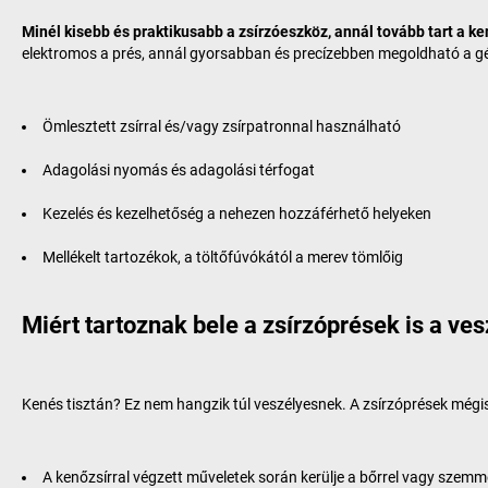
Minél kisebb és praktikusabb a zsírzóeszköz, annál tovább tart a k
elektromos a prés, annál gyorsabban és precízebben megoldható a g
Ömlesztett zsírral és/vagy zsírpatronnal használható
Adagolási nyomás és adagolási térfogat
Kezelés és kezelhetőség a nehezen hozzáférhető helyeken
Mellékelt tartozékok, a töltőfúvókától a merev tömlőig
Miért tartoznak bele a zsírzóprések is a v
Kenés tisztán? Ez nem hangzik túl veszélyesnek. A zsírzóprések mégi
A kenőzsírral végzett műveletek során kerülje a bőrrel vagy szemme