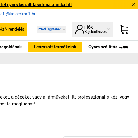
l gyors kiszállítású kínálatunkat itt
raft@kaiserkraft.hu
Fiók
ektív rendelés
Üzleti ügyfelek
Bejelentkezés
tmegoldások
Leárazott termékeink
Gyors szállítás ᯓ⛟
t, a gépeket vagy a járműveket. Itt professzionális kézi vagy
bet is megtudhat!