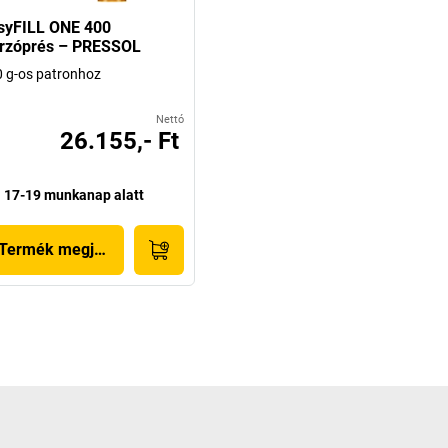
syFILL ONE 400
írzóprés – PRESSOL
 g-os patronhoz
Nettó
26.155,- Ft
17-19 munkanap alatt
Termék megjelenítése