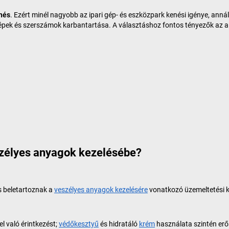
enés
. Ezért minél nagyobb az ipari gép- és eszközpark kenési igénye, ann
épek és szerszámok karbantartása. A választáshoz fontos tényezők az a
eszélyes anyagok kezelésébe?
s beletartoznak a
veszélyes anyagok kezelésére
vonatkozó üzemeltetési 
l való érintkezést;
védőkesztyű
és hidratáló
krém
használata szintén erő