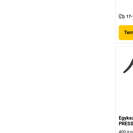
17-
Ter
Egykez
PRES
400 g-o