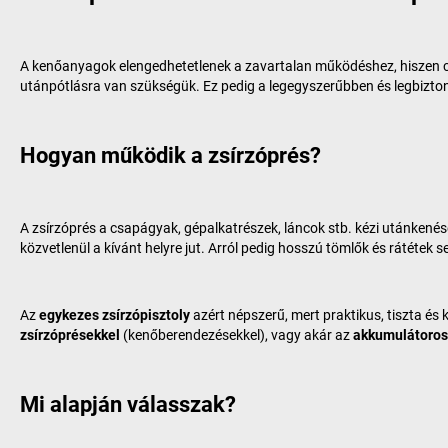
A kenőanyagok elengedhetetlenek a zavartalan működéshez, hiszen c
utánpótlásra van szükségük. Ez pedig a legegyszerűbben és legbizt
Hogyan működik a zsírzóprés?
A zsírzóprés a csapágyak, gépalkatrészek, láncok stb. kézi utánkenésé
közvetlenül a kívánt helyre jut. Arról pedig hosszú tömlők és rátétek
Az
egykezes zsírzópisztoly
azért népszerű, mert praktikus, tiszta és
zsírzóprésekkel
(kenőberendezésekkel), vagy akár az
akkumulátoros
Mi alapján válasszak?