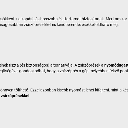
sökkentik a kopást, és hosszabb élettartamot biztosítanak. Mert amiko
onságosabban zsírzóprésekkel és kenőberendezésekkel oldható meg.
nek tiszta (és biztonságos) alternatívája. A zsírzóprések a
nyomódugatt
 segítségével gondoskodhat, hogy a zsírzóprés a gép mélyebben fekvő pontj
 könnyen tölthető. Ezzel azonban kisebb nyomást lehet kifejteni, mint a k
 zsírzóprésekkel
.