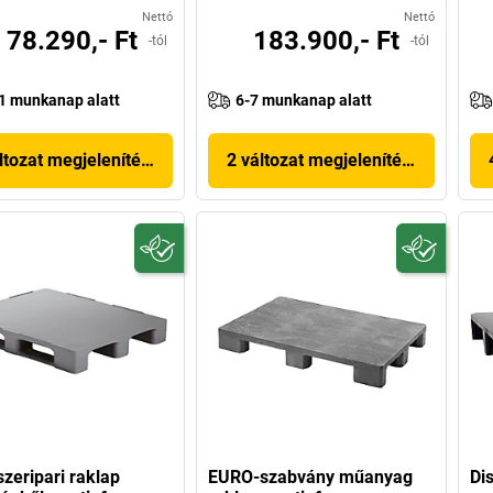
Nettó
Nettó
78.290,- Ft
183.900,- Ft
-tól
-tól
1 munkanap alatt
6-7 munkanap alatt
ltozat megjelenítése
2 változat megjelenítése
szeripari raklap
EURO-szabvány műanyag
Di