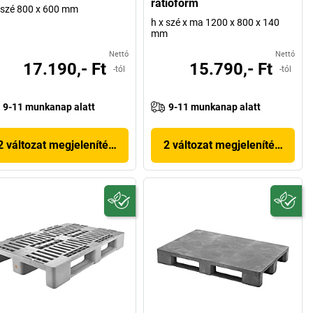
ratioform
 szé 800 x 600 mm
h x szé x ma 1200 x 800 x 140
mm
Nettó
Nettó
17.190,- Ft
15.790,- Ft
-tól
-tól
9-11 munkanap alatt
9-11 munkanap alatt
2 változat megjelenítése
2 változat megjelenítése