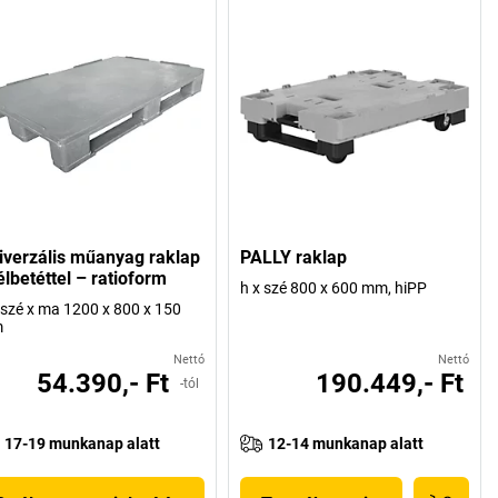
iverzális műanyag raklap
PALLY raklap
élbetéttel – ratioform
h x szé 800 x 600 mm, hiPP
 szé x ma 1200 x 800 x 150
m
Nettó
Nettó
54.390,- Ft
190.449,- Ft
-tól
17-19 munkanap alatt
12-14 munkanap alatt