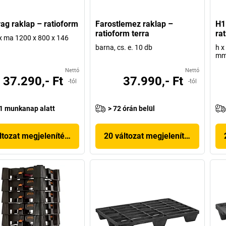
g raklap – ratioform
Farostlemez raklap –
H1
ratioform terra
ra
 x ma 1200 x 800 x 146
barna, cs. e. 10 db
h x
m
Nettó
Nettó
37.290,- Ft
37.990,- Ft
-tól
-tól
1 munkanap alatt
> 72 órán belül
ltozat megjelenítése
20 változat megjelenítése