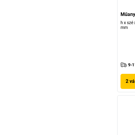
Műanya
h x szé
mm
9-1
2 vá