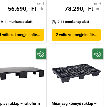
Nettó
Nettó
56.690,- Ft
78.290,- Ft
-tól
-tól
9-11 munkanap alatt
9-11 munkanap alatt
4 változat megjelenítése
2 változat megjelenítése
splay raklap – ratioform
Műanyag könnyű raklap –