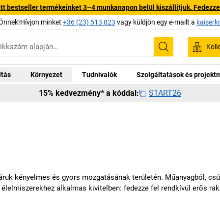
 bestseller termékeinket 3–4 munkanapon belül kiszállítjuk. Fedezze fe
Önnek!Hívjon minket
+36 (23) 513 823
vagy küldjön egy e-mailt a
kaiserk
Koll
Keresés
ítás
Környezet
Tudnivalók
Szolgáltatások és projek
START26
15% kedvezmény* a kóddal:
áruk kényelmes és gyors mozgatásának területén. Műanyagból, csú
 élelmiszerekhez alkalmas kivitelben: fedezze fel rendkívül erős ra