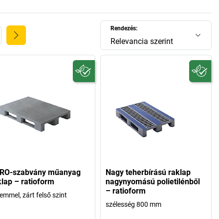
Rendezés:
Relevancia szerint
RO-szabvány műanyag
Nagy teherbírású raklap
klap – ratioform
nagynyomású polietilénből
– ratioform
emmel, zárt felső szint
szélesség 800 mm