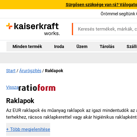
Sürgősen szüksége van rá? Válogatott
Örömmel segítünk 
Minden termék
Iroda
Üzem
Tárolás
Száll
Start
Árurögzítés
Raklapok
Vissza
Raklapok
Az EUR raklapok és műanyag raklapok az igazi mindentudók az 
terhekhez, rácsos raklapkerettel vagy akár higiénikus raklapként
+
Több megjelenítése