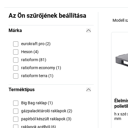
Az Ön szűrőjének beállítása
Modell 
Márka
eurokraft pro (2)
Heson (4)
ratioform (81)
ratioform economy (1)
ratioform terra (1)
Terméktípus
Élelmi
Big Bag raklap (1)
poliet
gázpalacktároló raklapok (2)
h x szé
mm
papírból készült raklapok (3)
raklapok acélból (6)