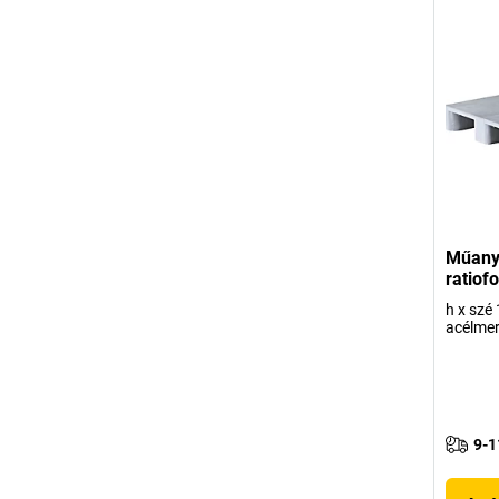
Műanya
ratiof
h x szé
acélmer
9-1