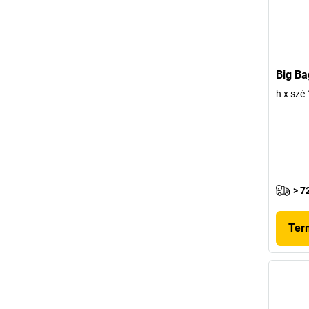
Big Ba
h x szé
> 7
Ter