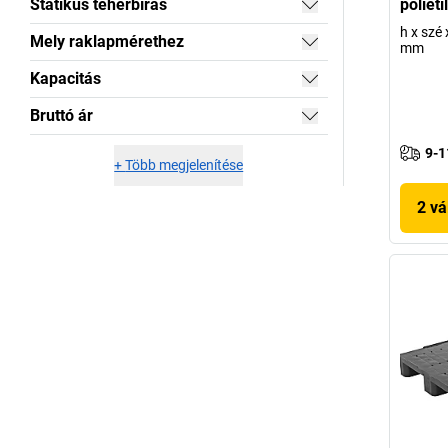
Statikus teherbírás
poliet
h x szé
Mely raklapmérethez
mm
Kapacitás
Bruttó ár
9-1
+
Több megjelenítése
2 vá