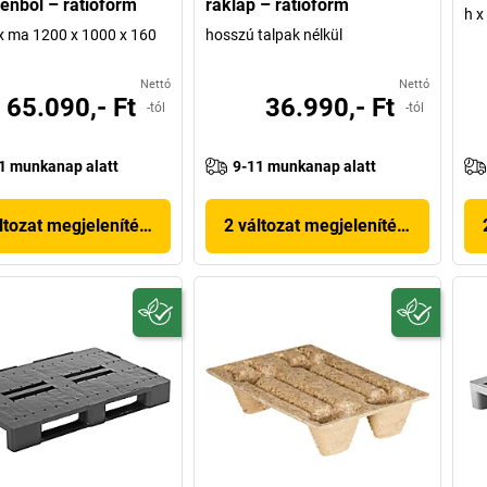
ilénből – ratioform
raklap – ratioform
h x
 x ma 1200 x 1000 x 160
hosszú talpak nélkül
Nettó
Nettó
65.090,- Ft
36.990,- Ft
-tól
-tól
1 munkanap alatt
9-11 munkanap alatt
ltozat megjelenítése
2 változat megjelenítése