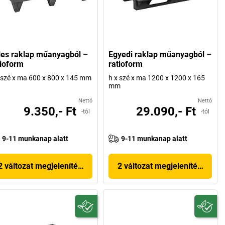
les raklap műanyagból –
Egyedi raklap műanyagból –
tioform
ratioform
 szé x ma 600 x 800 x 145 mm
h x szé x ma 1200 x 1200 x 165
mm
Nettó
Nettó
9.350,- Ft
29.090,- Ft
-tól
-tól
9-11 munkanap alatt
9-11 munkanap alatt
2 változat megjelenítése
2 változat megjelenítése