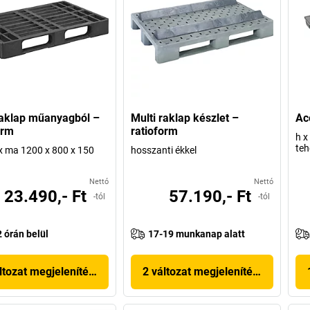
aklap műanyagból –
Multi raklap készlet –
Ac
orm
ratioform
h x
teh
 x ma 1200 x 800 x 150
hosszanti ékkel
Nettó
Nettó
23.490,- Ft
57.190,- Ft
-tól
-tól
2 órán belül
17-19 munkanap alatt
ltozat megjelenítése
2 változat megjelenítése