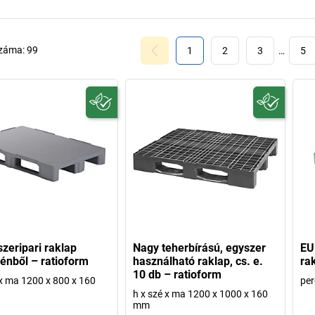
száma:
99
1
2
3
…
5
szeripari raklap
Nagy teherbírású, egyszer
EU
ilénből – ratioform
használható raklap, cs. e.
ra
10 db – ratioform
 x ma 1200 x 800 x 160
per
h x szé x ma 1200 x 1000 x 160
mm