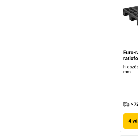
Euro-r
ratiof
h x szé
mm
> 7
4 vá