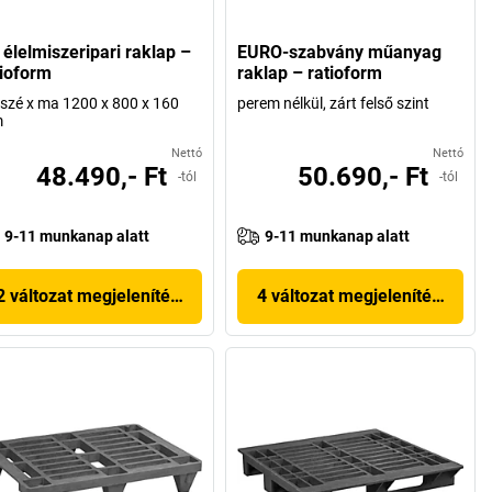
 élelmiszeripari raklap –
EURO-szabvány műanyag
tioform
raklap – ratioform
 szé x ma 1200 x 800 x 160
perem nélkül, zárt felső szint
m
Nettó
Nettó
48.490,- Ft
50.690,- Ft
-tól
-tól
9-11 munkanap alatt
9-11 munkanap alatt
2 változat megjelenítése
4 változat megjelenítése