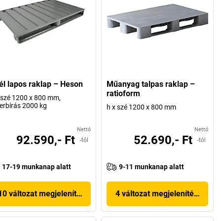
él lapos raklap – Heson
Műanyag talpas raklap –
ratioform
 szé 1200 x 800 mm,
erbírás 2000 kg
h x szé 1200 x 800 mm
Nettó
Nettó
92.590,- Ft
52.690,- Ft
-tól
-tól
17-19 munkanap alatt
9-11 munkanap alatt
10 változat megjelenítése
4 változat megjelenítése