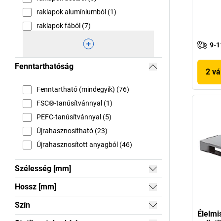
raklapok alumíniumból (1)
raklapok fából (7)
9-1
Fenntarthatóság
2 vá
Fenntartható (mindegyik) (76)
FSC®-tanúsítvánnyal (1)
PEFC-tanúsítvánnyal (5)
Újrahasznosítható (23)
Újrahasznosított anyagból (46)
Szélesség [mm]
Hossz [mm]
Szín
Élelmi