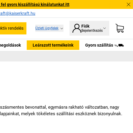
l gyors kiszállítású kínálatunkat itt
raft@kaiserkraft.hu
Fiók
ektív rendelés
Üzleti ügyfelek
Bejelentkezés
tmegoldások
Leárazott termékeink
Gyors szállítás ᯓ⛟
szásmentes bevonattal, egymásra rakható változatban, nagy
klapjainkat, melyek tökéletes szállítási eszköznek bizonyulnak.