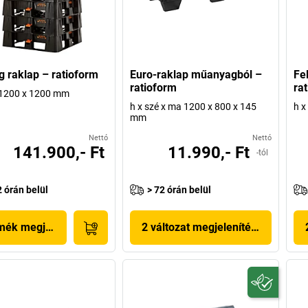
g raklap – ratioform
Euro-raklap műanyagból –
Fe
ratioform
ra
 1200 x 1200 mm
h x szé x ma 1200 x 800 x 145
h x
mm
Nettó
Nettó
141.900,- Ft
11.990,- Ft
-tól
2 órán belül
> 72 órán belül
mék megjelenítése
2 változat megjelenítése