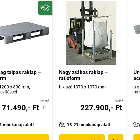
g talpas raklap –
Nagy zsákos raklap –
Un
orm
ratioform
ac
 1200 x 800 mm,
h x szé 1070 x 1070 mm
h x
evítéssel
m
Nettó
Nettó
71.490,- Ft
227.900,- Ft
-tól
1 munkanap alatt
18-21 munkanap alatt