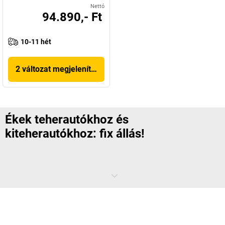
Nettó
94.890,- Ft
10-11 hét
2 változat megjelenítése
Ékek teherautókhoz és
kiteherautókhoz: fix állás!
Leállítja a motort, behúzza a kéziféket, és a szállítójármű
biztonságosan is áll? A törvényhozó ezt másképp látja, és kötelezővé
tette az ékek használatát a szállítási logisztika területén. Joggal: az
áruk be- és kirakodásakor vagy különösen egyenetlen talajon a jármű
gyorsabban gurulásba kezdhet, mint gondolnánk. A kerékékek gyors