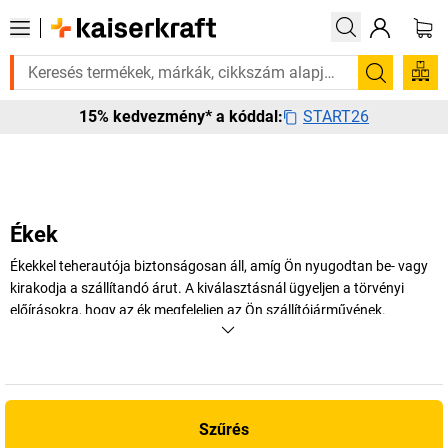
 szüksége van rá? Válogatott bestseller termékeinket 3–4 munkanapon be
Keresés
START26
15% kedvezmény* a kóddal:
Ékek
Ékekkel teherautója biztonságosan áll, amíg Ön nyugodtan be- vagy
kirakodja a szállítandó árut. A kiválasztásnál ügyeljen a törvényi
előírásokra, hogy az ék megfeleljen az Ön szállítójárművének.
+
Több megjelenítése
Szűrés