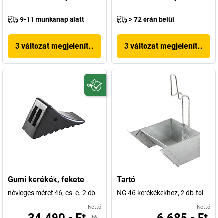
9-11 munkanap alatt
> 72 órán belül
3 változat megjelenítése
3 változat megjelenítése
Gumi kerékék, fekete
Tartó
névleges méret 46, cs. e. 2 db
NG 46 kerékékekhez, 2 db-tól
Nettó
Nettó
34.490,- Ft
6.685,- Ft
-tól