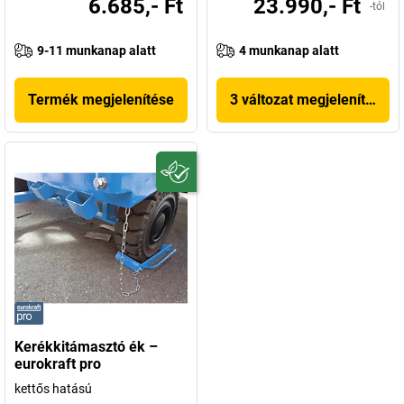
6.685,- Ft
23.990,- Ft
-tól
9-11 munkanap alatt
4 munkanap alatt
Termék megjelenítése
3 változat megjelenítése
Kerékkitámasztó ék –
eurokraft pro
kettős hatású