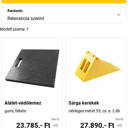
Rendezés:
Relevancia szerint
Modell száma:
7
Alátét-védőlemez
Sárga kerékék
gumi, fekete
névleges méret 53, cs. e. 2 db
Nettó
Nettó
23.785,- Ft
27.890,- Ft
-tól
-tól