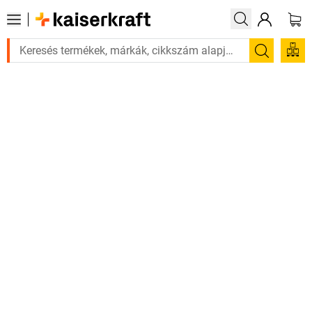
Sürgős
Keresés