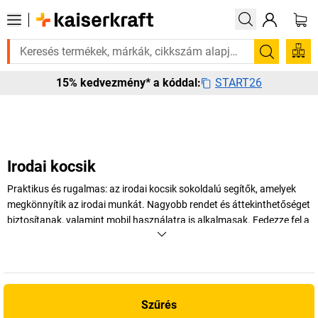
á? Válogatott bestseller termékeinket 3–4 munkanapon belül kiszállítju
Keresés
START26
15% kedvezmény* a kóddal:
Irodai kocsik
Praktikus és rugalmas: az irodai kocsik sokoldalú segítők, amelyek
megkönnyítik az irodai munkát. Nagyobb rendet és áttekinthetőséget
biztosítanak, valamint mobil használatra is alkalmasak. Fedezze fel a
kaiserkraft
oldalán a különböző kivitelű irodai kocsikat – a krómozott
irattároló- és iratrendező kocsiktól a helytakarékos függő irattartós
kocsikig.
+
Több megjelenítése
Szűrés