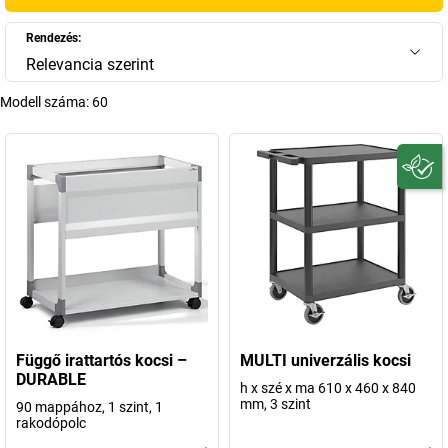
Rendezés:
Relevancia szerint
Modell száma:
60
Függő irattartós kocsi –
MULTI univerzális kocsi
DURABLE
h x szé x ma 610 x 460 x 840
mm, 3 szint
90 mappához, 1 szint, 1
rakodópolc