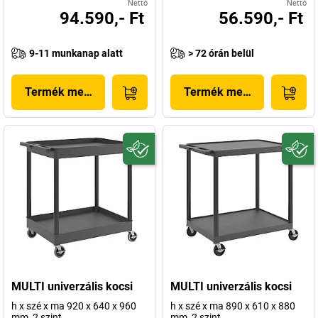
Nettó
Nettó
94.590,- Ft
56.590,- Ft
9-11 munkanap alatt
> 72 órán belül
Termék megjelenítése
Termék megjelenítése
MULTI univerzális kocsi
MULTI univerzális kocsi
h x szé x ma 920 x 640 x 960
h x szé x ma 890 x 610 x 880
mm, 2 szint
mm, 2 szint