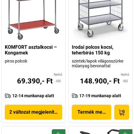
KOMFORT asztalkocsi –
Irodai polcos kocsi,
Kongamek
teherbírás 150 kg
piros polcok
szintek/lapok világosszürke
műanyag bevonattal
Nettó
Nettó
69.390,- Ft
148.900,- Ft
-tól
-tól
12-14 munkanap alatt
17-19 munkanap alatt
2 változat megjelenítése
Termék megjelenítése