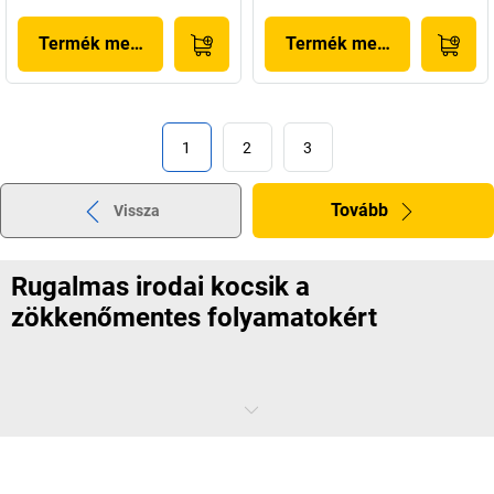
Termék megjelenítése
Termék megjelenítése
1
2
3
Tovább
Vissza
Rugalmas irodai kocsik a
zökkenőmentes folyamatokért
Akár függő irattartókról, irodai eszközökről vagy mappákról van szó:
a rugalmas irodai kocsiknak köszönhetően a munkaeszközöket
könnyedén, háta megerőltetése nélkül szállíthatja egyik
munkaállomásról a másikra. Emellett a kocsik további tárolóhelyet is