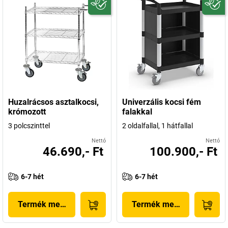
Huzalrácsos asztalkocsi,
Univerzális kocsi fém
krómozott
falakkal
3 polcszinttel
2 oldalfallal, 1 hátfallal
Nettó
Nettó
46.690,- Ft
100.900,- Ft
6-7 hét
6-7 hét
Termék megjelenítése
Termék megjelenítése