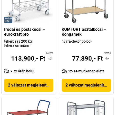
Irodai és postakocsi –
KOMFORT asztalkocsi –
eurokraft pro
Kongamek
teherbírás 200 kg,
nyírfa-dekor polcok
fehéralumínium
Nettó
Nettó
113.900,- Ft
77.890,- Ft
-tól
-tól
> 72 órán belül
12-14 munkanap alatt
2 változat megjelenítése
2 változat megjelenítése