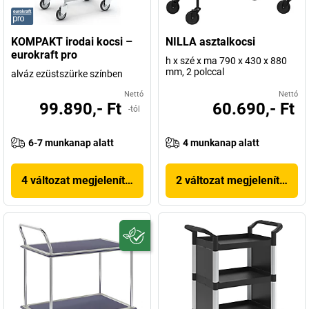
KOMPAKT irodai kocsi –
NILLA asztalkocsi
eurokraft pro
h x szé x ma 790 x 430 x 880
mm, 2 polccal
alváz ezüstszürke színben
Nettó
Nettó
99.890,- Ft
60.690,- Ft
-tól
6-7 munkanap alatt
4 munkanap alatt
4 változat megjelenítése
2 változat megjelenítése