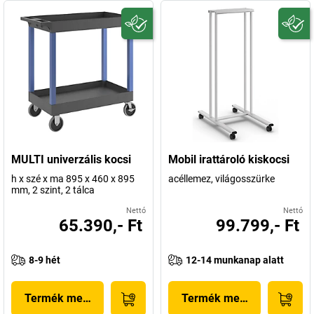
MULTI univerzális kocsi
Mobil irattároló kiskocsi
h x szé x ma 895 x 460 x 895
acéllemez, világosszürke
mm, 2 szint, 2 tálca
Nettó
Nettó
65.390,- Ft
99.799,- Ft
8-9 hét
12-14 munkanap alatt
Termék megjelenítése
Termék megjelenítése