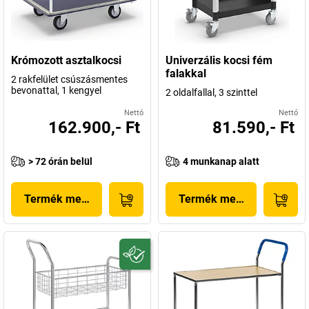
Krómozott asztalkocsi
Univerzális kocsi fém
falakkal
2 rakfelület csúszásmentes
bevonattal, 1 kengyel
2 oldalfallal, 3 szinttel
Nettó
Nettó
162.900,- Ft
81.590,- Ft
> 72 órán belül
4 munkanap alatt
Termék megjelenítése
Termék megjelenítése