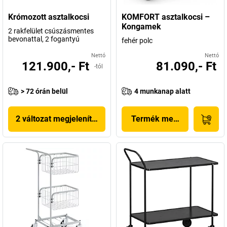
Krómozott asztalkocsi
KOMFORT asztalkocsi –
Kongamek
2 rakfelület csúszásmentes
bevonattal, 2 fogantyú
fehér polc
Nettó
Nettó
121.900,- Ft
81.090,- Ft
-tól
> 72 órán belül
4 munkanap alatt
2 változat megjelenítése
Termék megjelenítése