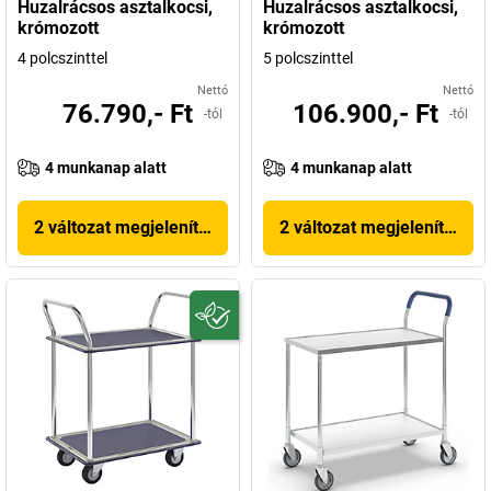
Huzalrácsos asztalkocsi,
Huzalrácsos asztalkocsi,
krómozott
krómozott
4 polcszinttel
5 polcszinttel
Nettó
Nettó
76.790,- Ft
106.900,- Ft
-tól
-tól
4 munkanap alatt
4 munkanap alatt
2 változat megjelenítése
2 változat megjelenítése