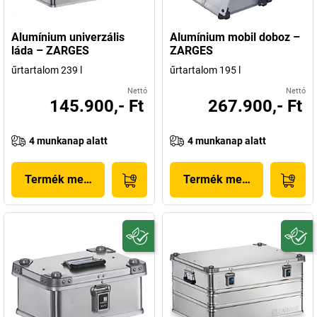
Alumínium univerzális
Alumínium mobil doboz –
láda – ZARGES
ZARGES
űrtartalom 239 l
űrtartalom 195 l
Nettó
Nettó
145.900,- Ft
267.900,- Ft
4 munkanap alatt
4 munkanap alatt
Termék megjelenítése
Termék megjelenítése