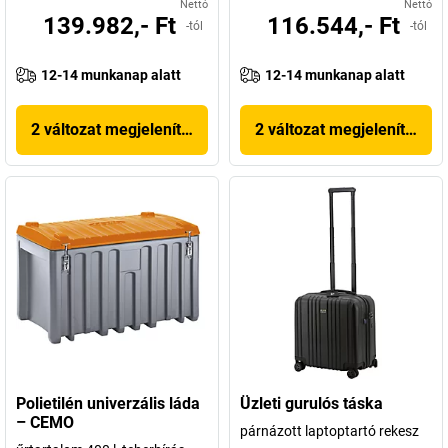
Nettó
Nettó
139.982,- Ft
116.544,- Ft
-tól
-tól
12-14 munkanap alatt
12-14 munkanap alatt
2 változat megjelenítése
2 változat megjelenítése
Polietilén univerzális láda
Üzleti gurulós táska
– CEMO
párnázott laptoptartó rekesz