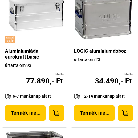
Alumíniumláda –
LOGIC alumíniumdoboz
eurokraft basic
űrtartalom 23 l
űrtartalom 93 l
Nettó
Nettó
77.890,- Ft
34.490,- Ft
6-7 munkanap alatt
12-14 munkanap alatt
Termék megjelenítése
Termék megjelenítése