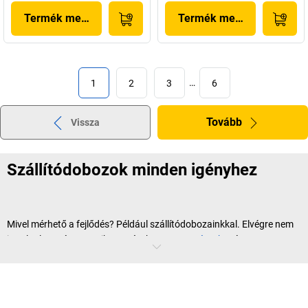
Termék megjelenítése
Termék megjelenítése
1
2
3
…
6
Tovább
Vissza
Szállítódobozok minden igényhez
Mivel mérhető a fejlődés? Például szállítódobozainkkal. Elvégre nem
is volt olyan régen, amikor az árukat, a
szerszámokat
és az
alkatrészeket ingatag fadobozokban és nehéz vasládákban
szállították A-ból B-be. Szerencsére ezeknek az időknek már búcsút
inthettünk, legalábbis a
kaiserkraft
-nál. Kínálatunkban könnyű
dobozokat és szállítóládákat talál modern anyagokból. Ezek stabilak,