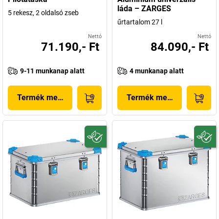
láda – ZARGES
5 rekesz, 2 oldalsó zseb
űrtartalom 27 l
Nettó
Nettó
71.190,- Ft
84.090,- Ft
9-11 munkanap alatt
4 munkanap alatt
Termék megjelenítése
Termék megjelenítése