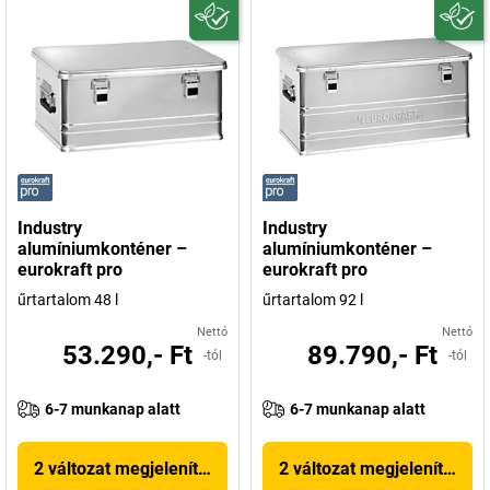
Industry
Industry
alumíniumkonténer –
alumíniumkonténer –
eurokraft pro
eurokraft pro
űrtartalom 48 l
űrtartalom 92 l
Nettó
Nettó
53.290,- Ft
89.790,- Ft
-tól
-tól
6-7 munkanap alatt
6-7 munkanap alatt
2 változat megjelenítése
2 változat megjelenítése