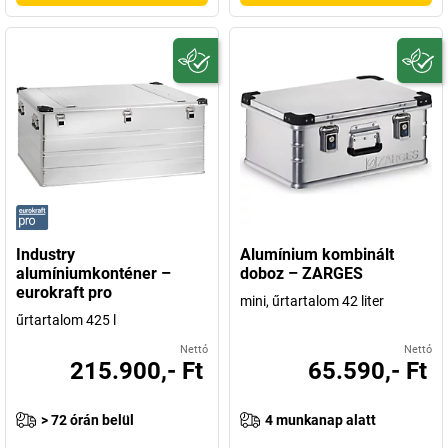
Industry
Alumínium kombinált
alumíniumkonténer –
doboz – ZARGES
eurokraft pro
mini, űrtartalom 42 liter
űrtartalom 425 l
Nettó
Nettó
215.900,- Ft
65.590,- Ft
> 72 órán belül
4 munkanap alatt