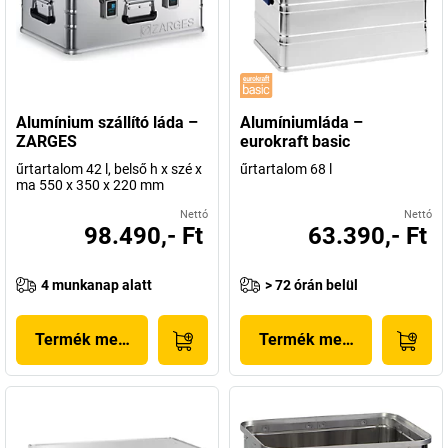
Alumínium szállító láda –
Alumíniumláda –
ZARGES
eurokraft basic
űrtartalom 42 l, belső h x szé x
űrtartalom 68 l
ma 550 x 350 x 220 mm
Nettó
Nettó
98.490,- Ft
63.390,- Ft
4 munkanap alatt
> 72 órán belül
Termék megjelenítése
Termék megjelenítése