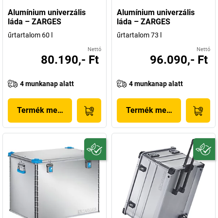
Alumínium univerzális
Alumínium univerzális
láda – ZARGES
láda – ZARGES
űrtartalom 60 l
űrtartalom 73 l
Nettó
Nettó
80.190,- Ft
96.090,- Ft
4 munkanap alatt
4 munkanap alatt
Termék megjelenítése
Termék megjelenítése