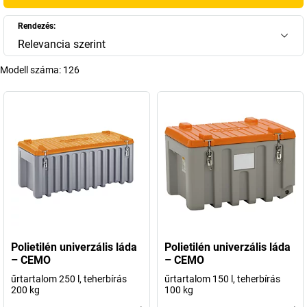
Rendezés:
Relevancia szerint
Modell száma:
126
Polietilén univerzális láda
Polietilén univerzális láda
– CEMO
– CEMO
űrtartalom 250 l, teherbírás
űrtartalom 150 l, teherbírás
200 kg
100 kg