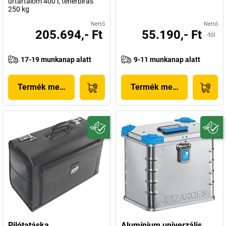
űrtartalom 400 l, teherbírás
250 kg
Nettó
Nettó
205.694,- Ft
55.190,- Ft
-tól
17-19 munkanap alatt
9-11 munkanap alatt
Termék megjelenítése
Termék megjelenítése
Pilótatáska
Alumínium univerzális