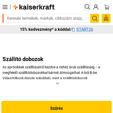
 rá? Válogatott bestseller termékeinket 3–4 munkanapon belül kiszállít
Keresés
START26
15% kedvezmény* a kóddal:
Szállító dobozok
Az aprócikkek szállításától kezdve a nehéz áruk szállításáig − a
megfelelő szállítódobozokkal bármit átmozgathat A-ból B-be.
Választékunk éppoly sokoldalú, mint a szállítódobozok
alkalmazhatósága: akár raktári tárolókat, bemutatótáskákat vagy
alumínium szállítóládákat keres, nálunk nincs olyat, amit ne
találhatna meg.
+
Több megjelenítése
Szűrés