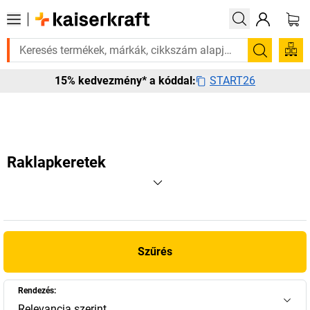
züksége van rá? Válogatott bestseller termékeinket 3–4 munkanapon belü
Keresés
START26
15% kedvezmény* a kóddal:
Raklapkeretek
Szűrés
Rendezés:
Relevancia szerint