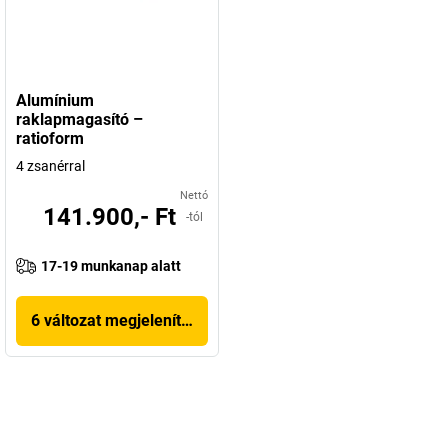
Alumínium
raklapmagasító –
ratioform
4 zsanérral
Nettó
141.900,- Ft
-tól
17-19 munkanap alatt
6 változat megjelenítése