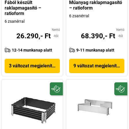
Fából készült
Műanyag raklapmagasító
raklapmagasító –
– ratioform
ratioform
6 zsanérral
6 zsanérral
Nettó
Nettó
26.290,- Ft
68.390,- Ft
-tól
-tól
12-14 munkanap alatt
9-11 munkanap alatt
3 változat megjelenítése
9 változat megjelenítése