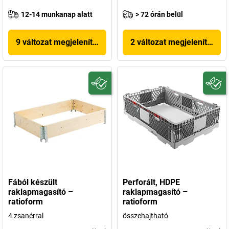
12-14 munkanap alatt
> 72 órán belül
9 változat megjelenítése
2 változat megjelenítése
Fából készült
Perforált, HDPE
raklapmagasító –
raklapmagasító –
ratioform
ratioform
4 zsanérral
összehajtható