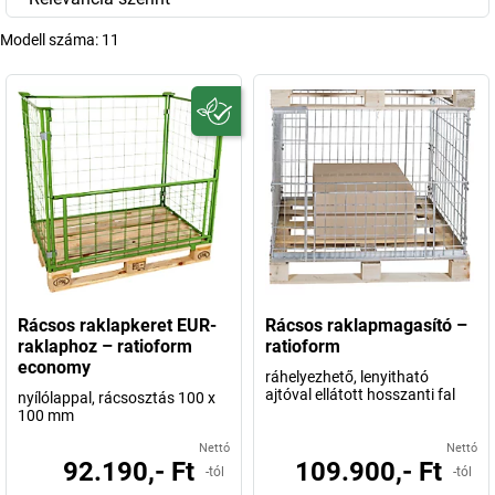
Modell száma:
11
Rácsos raklapkeret EUR-
Rácsos raklapmagasító –
raklaphoz – ratioform
ratioform
economy
ráhelyezhető, lenyitható
ajtóval ellátott hosszanti fal
nyílólappal, rácsosztás 100 x
100 mm
Nettó
Nettó
92.190,- Ft
109.900,- Ft
-tól
-tól