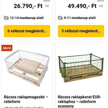
Nettó
Nettó
26.790,- Ft
49.490,- Ft
-tól
-tól
12-14 munkanap alatt
9-11 munkanap alatt
6 változat megjelenítése
3 változat megjelenítése
Akció
Rácsos raklapmagasító –
Rácsos raklapkeret EUR-
ratioform
raklaphoz – ratioform
economy