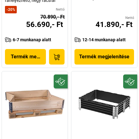
ráhelyezhető, négy rácsfal
-
20
%
Nettó
70.890,- Ft
Nettó
56.690,- Ft
41.890,- Ft
6-7 munkanap alatt
12-14 munkanap alatt
Termék megjelenítése
Termék megjelenítése