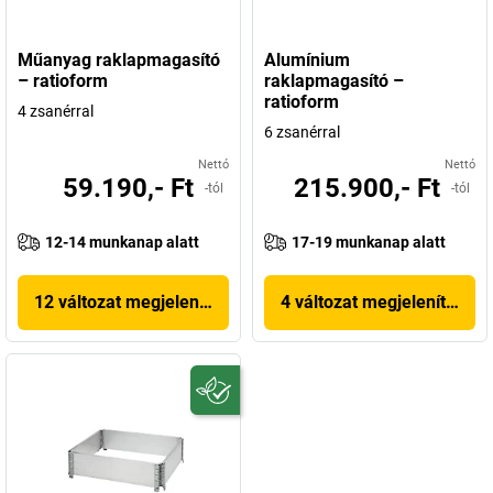
Műanyag raklapmagasító
Alumínium
– ratioform
raklapmagasító –
ratioform
4 zsanérral
6 zsanérral
Nettó
Nettó
59.190,- Ft
215.900,- Ft
-tól
-tól
12-14 munkanap alatt
17-19 munkanap alatt
12 változat megjelenítése
4 változat megjelenítése