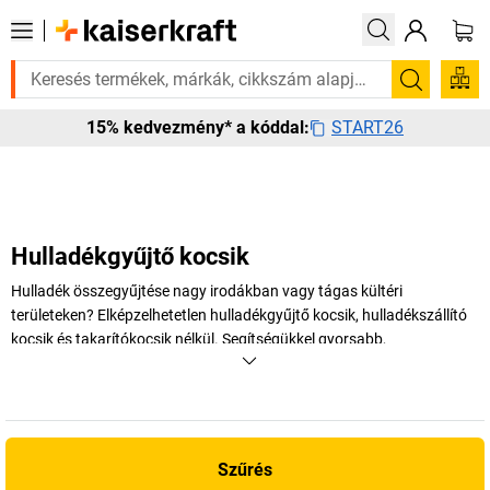
ürgősen szüksége van rá? Válogatott bestseller termékeinket 3–4 munkan
Keresés
START26
15% kedvezmény* a kóddal:
Hulladékgyűjtő kocsik
Hulladék összegyűjtése nagy irodákban vagy tágas kültéri
területeken? Elképzelhetetlen hulladékgyűjtő kocsik, hulladékszállító
kocsik és takarítókocsik nélkül. Segítségükkel gyorsabb,
rugalmasabb, ergonomikusabb és kényelmesebb a munka… A
praktikus szemétgyűjtők számos előnyt nyújtanak a hulladék és a
szemét összegyűjtéséhez és szelektálásához. Győződjön meg róla
személyesen!
Szűrés
+
Több megjelenítése