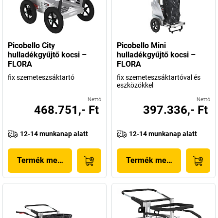
Picobello City
Picobello Mini
hulladékgyűjtő kocsi –
hulladékgyűjtő kocsi –
FLORA
FLORA
fix szemeteszsáktartó
fix szemeteszsáktartóval és
eszközökkel
Nettó
Nettó
468.751,- Ft
397.336,- Ft
12-14 munkanap alatt
12-14 munkanap alatt
Termék megjelenítése
Termék megjelenítése