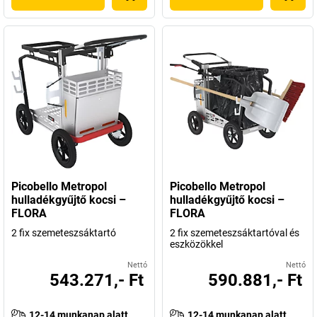
Picobello Metropol
Picobello Metropol
hulladékgyűjtő kocsi –
hulladékgyűjtő kocsi –
FLORA
FLORA
2 fix szemeteszsáktartó
2 fix szemeteszsáktartóval és
eszközökkel
Nettó
Nettó
543.271,- Ft
590.881,- Ft
12-14 munkanap alatt
12-14 munkanap alatt