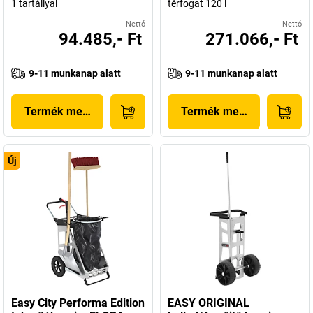
1 tartállyal
térfogat 120 l
Nettó
Nettó
94.485,- Ft
271.066,- Ft
9-11 munkanap alatt
9-11 munkanap alatt
Termék megjelenítése
Termék megjelenítése
Új
Easy City Performa Edition
EASY ORIGINAL