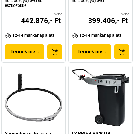
hulladékgyűjtővel és
hulladékgyűjtővel
eszközökkel
Nettó
Nettó
442.876,- Ft
399.406,- Ft
12-14 munkanap alatt
12-14 munkanap alatt
Termék megjelenítése
Termék megjelenítése
Szemeteszsák-tartó /
CARRIER PICK UP