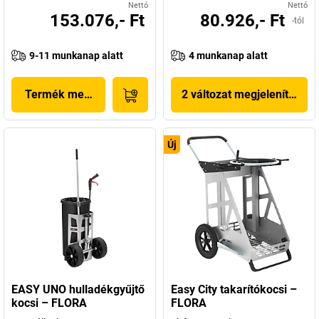
Nettó
Nettó
153.076,- Ft
80.926,- Ft
-tól
9-11 munkanap alatt
4 munkanap alatt
Termék megjelenítése
2 változat megjelenítése
Új
EASY UNO hulladékgyűjtő
Easy City takarítókocsi –
kocsi – FLORA
FLORA