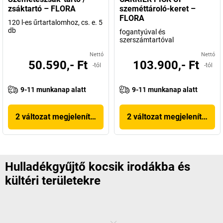
zsáktartó – FLORA
szeméttároló-keret –
FLORA
120 l-es űrtartalomhoz, cs. e. 5
db
fogantyúval és
szerszámtartóval
Nettó
Nettó
50.590,- Ft
103.900,- Ft
-tól
-tól
9-11 munkanap alatt
9-11 munkanap alatt
2 változat megjelenítése
2 változat megjelenítése
Hulladékgyűjtő kocsik irodákba és
kültéri területekre
Talán arról álmodozik, bárcsak megjelenne egy jó tündér, aki minden