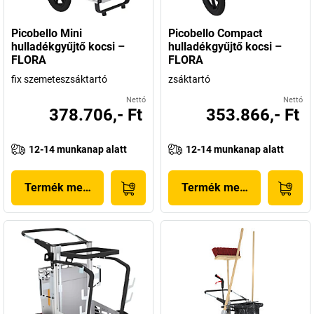
Picobello Mini
Picobello Compact
hulladékgyűjtő kocsi –
hulladékgyűjtő kocsi –
FLORA
FLORA
fix szemeteszsáktartó
zsáktartó
Nettó
Nettó
378.706,- Ft
353.866,- Ft
12-14 munkanap alatt
12-14 munkanap alatt
Termék megjelenítése
Termék megjelenítése