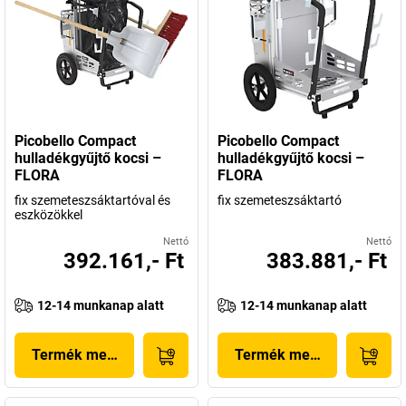
Picobello Compact
Picobello Compact
hulladékgyűjtő kocsi –
hulladékgyűjtő kocsi –
FLORA
FLORA
fix szemeteszsáktartóval és
fix szemeteszsáktartó
eszközökkel
Nettó
Nettó
392.161,- Ft
383.881,- Ft
12-14 munkanap alatt
12-14 munkanap alatt
Termék megjelenítése
Termék megjelenítése