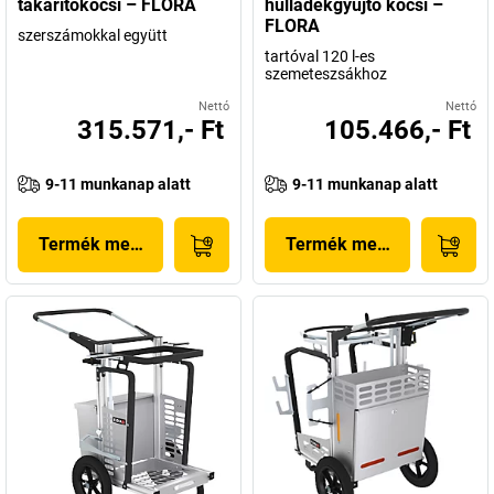
takarítókocsi – FLORA
hulladékgyűjtő kocsi –
FLORA
szerszámokkal együtt
tartóval 120 l-es
szemeteszsákhoz
Nettó
Nettó
315.571,- Ft
105.466,- Ft
9-11 munkanap alatt
9-11 munkanap alatt
Termék megjelenítése
Termék megjelenítése