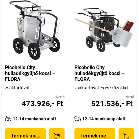
Picobello City
Picobello City
hulladékgyűjtő kocsi –
hulladékgyűjtő kocsi –
FLORA
FLORA
zsáktartóval
zsáktartóval és eszközökkel
Nettó
Nettó
473.926,- Ft
521.536,- Ft
12-14 munkanap alatt
12-14 munkanap alatt
Termék megjelenítése
Termék megjelenítése