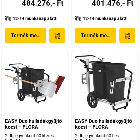
484.276,- Ft
401.476,- Ft
12-14 munkanap alatt
12-14 munkanap alatt
Termék megjelenítése
Termék megjelenítése
EASY Duo hulladékgyűjtő
EASY Duo hulladékgyűjtő
kocsi – FLORA
kocsi – FLORA
2 db, egyenként 60 literes
2 db, egyenként 60 l-es