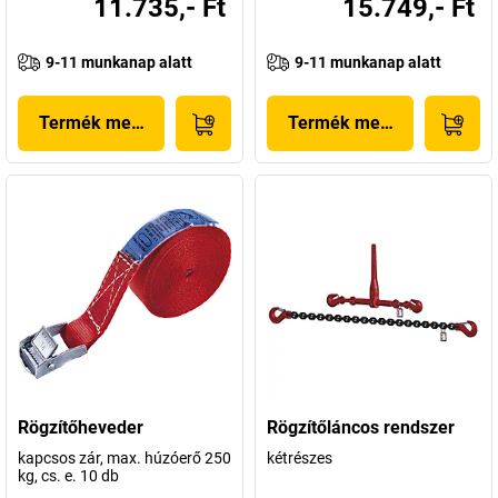
11.735,- Ft
15.749,- Ft
9-11 munkanap alatt
9-11 munkanap alatt
Termék megjelenítése
Termék megjelenítése
Rögzítőheveder
Rögzítőláncos rendszer
kapcsos zár, max. húzóerő 250
kétrészes
kg, cs. e. 10 db