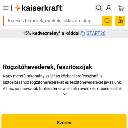
rá? Válogatott bestseller termékeinket 3–4 munkanapon belül kiszállítj
Keresés
START26
15% kedvezmény* a kóddal:
Rögzítőhevederek, feszítőszíjak
Nagy méretű rakomány szállítás közbeni professzionális
biztosításához rögzítőhevedereket és feszítőhevedereket javaslunk.
A használt anyagok (poliészter és acél) alig nyúlók és öregedésállók,
ezért a termékek hosszú élettartamúak. Biztosítsa rakományát
rögzítő- és feszítőhevederekkel!
+
Több megjelenítése
Szűrés