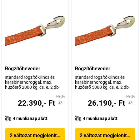
Rögzítőheveder
Rögzítőheveder
standard rögzítőkilincs és
standard rögzítőkilincs és
karabinerhoroggal, max.
karabinerhoroggal, max.
húzóerő 2000 kg, cs. e. 2 db
húzóerő 5000 kg, cs. e. 2 db
Nettó
Nettó
22.390,- Ft
26.190,- Ft
-tól
-tól
4 munkanap alatt
4 munkanap alatt
2 változat megjelenítése
2 változat megjelenítése