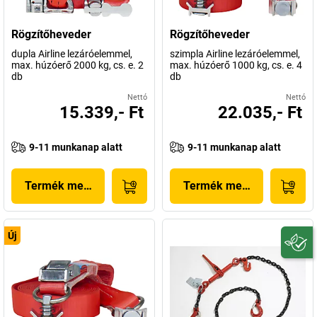
Rögzítőheveder
Rögzítőheveder
dupla Airline lezáróelemmel,
szimpla Airline lezáróelemmel,
max. húzóerő 2000 kg, cs. e. 2
max. húzóerő 1000 kg, cs. e. 4
db
db
Nettó
Nettó
15.339,- Ft
22.035,- Ft
9-11 munkanap alatt
9-11 munkanap alatt
Termék megjelenítése
Termék megjelenítése
Új