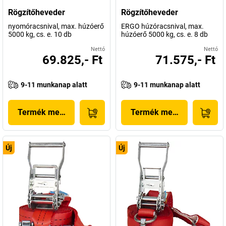
Rögzítőheveder
Rögzítőheveder
nyomóracsnival, max. húzóerő
ERGO húzóracsnival, max.
5000 kg, cs. e. 10 db
húzóerő 5000 kg, cs. e. 8 db
Nettó
Nettó
69.825,- Ft
71.575,- Ft
9-11 munkanap alatt
9-11 munkanap alatt
Termék megjelenítése
Termék megjelenítése
Új
Új