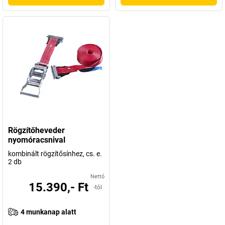
Rögzítőheveder
nyomóracsnival
kombinált rögzítősínhez, cs. e.
2 db
Nettó
15.390,- Ft
-tól
4 munkanap alatt