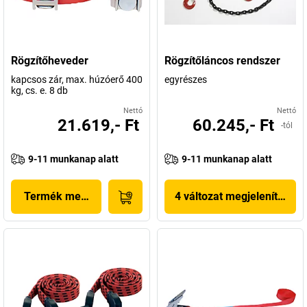
Rögzítőheveder
Rögzítőláncos rendszer
kapcsos zár, max. húzóerő 400
egyrészes
kg, cs. e. 8 db
Nettó
Nettó
21.619,- Ft
60.245,- Ft
-tól
9-11 munkanap alatt
9-11 munkanap alatt
Termék megjelenítése
4 változat megjelenítése