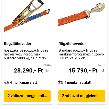
Rögzítőheveder
Rögzítőheveder
hosszúkaros rögzítőkilincs és
standard rögzítőkilincs és
hegyes végű horog, max.
karabinerhorog, max. húzóerő
húzóerő 5000 kg, cs. e. 2 db
500 kg, cs. e. 2 db
Nettó
Nettó
28.290,- Ft
15.790,- Ft
-tól
-tól
4 munkanap alatt
4 munkanap alatt
2 változat megjelenítése
2 változat megjelenítése