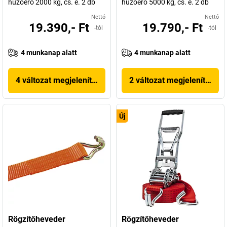
húzóerő 2000 kg, cs. e. 2 db
húzóerő 5000 kg, cs. e. 2 db
Nettó
Nettó
19.390,- Ft
19.790,- Ft
-tól
-tól
4 munkanap alatt
4 munkanap alatt
4 változat megjelenítése
2 változat megjelenítése
Új
Rögzítőheveder
Rögzítőheveder