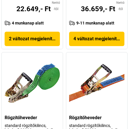
Nettó
Nettó
22.649,- Ft
36.659,- Ft
-tól
-tól
4 munkanap alatt
9-11 munkanap alatt
2 változat megjelenítése
4 változat megjelenítése
Rögzítőheveder
Rögzítőheveder
standard rögzítőkilincs,
standard rögzítőkilincs,