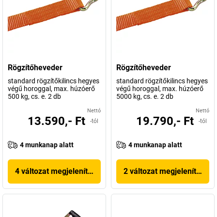
Rögzítőheveder
Rögzítőheveder
standard rögzítőkilincs hegyes
standard rögzítőkilincs hegyes
végű horoggal, max. húzóerő
végű horoggal, max. húzóerő
500 kg, cs. e. 2 db
5000 kg, cs. e. 2 db
Nettó
Nettó
13.590,- Ft
19.790,- Ft
-tól
-tól
4 munkanap alatt
4 munkanap alatt
4 változat megjelenítése
2 változat megjelenítése