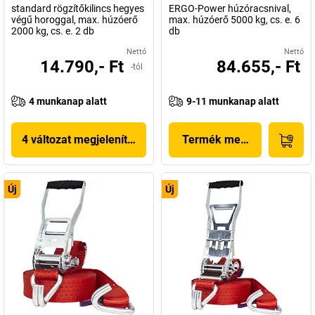
standard rögzítőkilincs hegyes
ERGO-Power húzóracsnival,
végű horoggal, max. húzóerő
max. húzóerő 5000 kg, cs. e. 6
2000 kg, cs. e. 2 db
db
Nettó
Nettó
14.790,- Ft
84.655,- Ft
-tól
4 munkanap alatt
9-11 munkanap alatt
4 változat megjelenítése
Termék megjelenítése
Új
Új