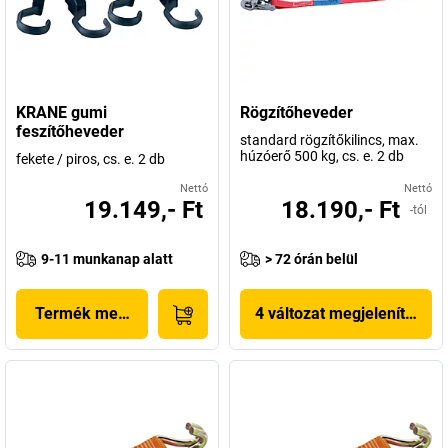
KRANE gumi
Rögzítőheveder
feszítőheveder
standard rögzítőkilincs, max.
húzóerő 500 kg, cs. e. 2 db
fekete / piros, cs. e. 2 db
Nettó
Nettó
19.149,- Ft
18.190,- Ft
-tól
9-11 munkanap alatt
> 72 órán belül
Termék megjelenítése
4 változat megjelenítése