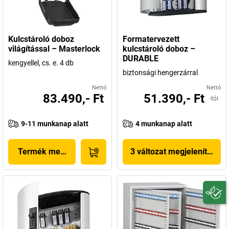
Kulcstároló doboz
Formatervezett
világítással – Masterlock
kulcstároló doboz –
DURABLE
kengyellel, cs. e. 4 db
biztonsági hengerzárral
Nettó
Nettó
83.490,- Ft
51.390,- Ft
-tól
9-11 munkanap alatt
4 munkanap alatt
Termék megjelenítése
3 változat megjelenítése