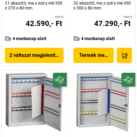
21 akasztó, ma x szé x mé 350
32 akasztó, ma x szé x mé 450
x 270 x 80 mm
x 300 x 80 mm
Nettó
Nettó
42.590,- Ft
47.290,- Ft
4 munkanap alatt
4 munkanap alatt
2 változat megjelenítése
Termék megjelenítése