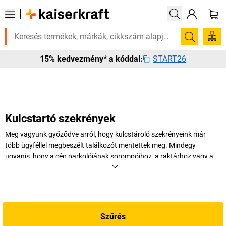
? Válogatott bestseller termékeinket 3–4 munkanapon belül kiszállítjuk
Keresés
START26
15% kedvezmény* a kóddal:
Kulcstartó szekrények
Meg vagyunk győződve arról, hogy kulcstároló szekrényeink már
több ügyféllel megbeszélt találkozót mentettek meg. Mindegy
ugyanis, hogy a cég parkolójának sorompóihoz, a raktárhoz vagy a
fontos dokumentumokat rejtő szekrényhez keresi a kulcsot – a
kulcstároló szekrények segítenek Önnek abban, hogy a jövőben
egyszerűen búcsút mondhasson a kulcskáosznak!
+
Több megjelenítése
Szűrés