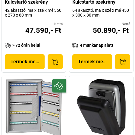
Kulcstartó szekrény
Kulcstartó szekrény
42 akasztó, ma x szé x mé 350
64 akasztó, ma x szé x mé 450
x 270 x 80 mm
x 300 x 80 mm
Nettó
Nettó
47.590,- Ft
50.890,- Ft
> 72 órán belül
4 munkanap alatt
Termék megjelenítése
Termék megjelenítése