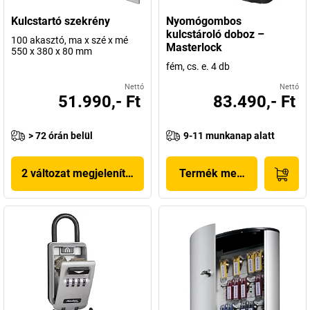
Kulcstartó szekrény
Nyomógombos
kulcstároló doboz –
100 akasztó, ma x szé x mé
Masterlock
550 x 380 x 80 mm
fém, cs. e. 4 db
Nettó
Nettó
51.990,- Ft
83.490,- Ft
> 72 órán belül
9-11 munkanap alatt
2 változat megjelenítése
Termék megjelenítése