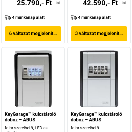
25.790,- Ft
42.590,- Ft
-tól
-tól
4 munkanap alatt
4 munkanap alatt
6 változat megjelenítése
3 változat megjelenítése
KeyGarage™ kulcstároló
KeyGarage™ kulcstároló
doboz – ABUS
doboz – ABUS
falra szerelhető, LED-es
falra szerelhető