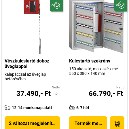
Vészkulcstartó doboz
Kulcstartó szekrény
üveglappal
150 akasztó, ma x szé x mé
550 x 380 x 140 mm
kalapáccsal az üveglap
betöréséhez
Nettó
Nettó
37.490,- Ft
66.790,- Ft
-tól
12-14 munkanap alatt
6-7 hét
2 változat megjelenítése
Termék megjelenítése