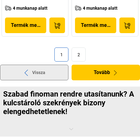
4 munkanap alatt
4 munkanap alatt
Termék megjelenítése
Termék megjelenítése
1
2
Tovább
Vissza
Szabad finoman rendre utasítanunk? A
kulcstároló szekrények bizony
elengedhetetlenek!
Érdekli Önt a káoszelmélet? A vállalatoknál a rendezett kulcskezelés