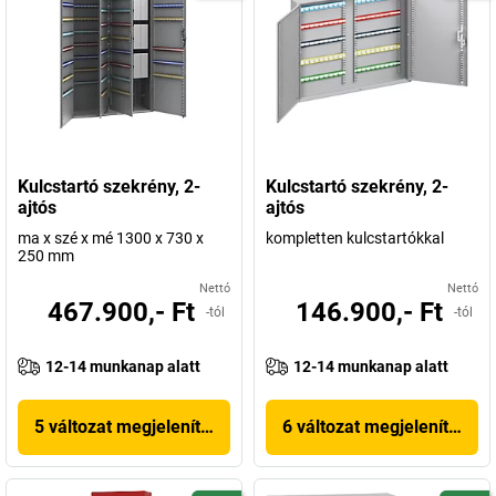
Kulcstartó szekrény, 2-
Kulcstartó szekrény, 2-
ajtós
ajtós
ma x szé x mé 1300 x 730 x
kompletten kulcstartókkal
250 mm
Nettó
Nettó
467.900,- Ft
146.900,- Ft
-tól
-tól
12-14 munkanap alatt
12-14 munkanap alatt
5 változat megjelenítése
6 változat megjelenítése