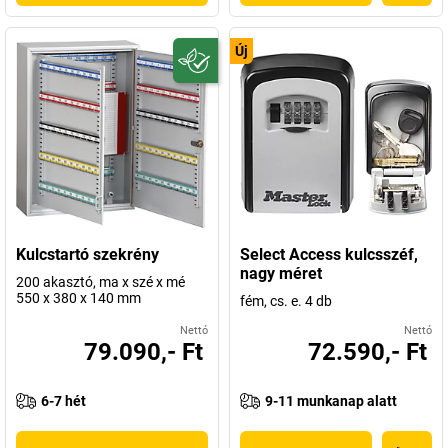
Új
Kulcstartó szekrény
Select Access kulcsszéf,
nagy méret
200 akasztó, ma x szé x mé
550 x 380 x 140 mm
fém, cs. e. 4 db
Nettó
Nettó
79.090,- Ft
72.590,- Ft
6-7 hét
9-11 munkanap alatt