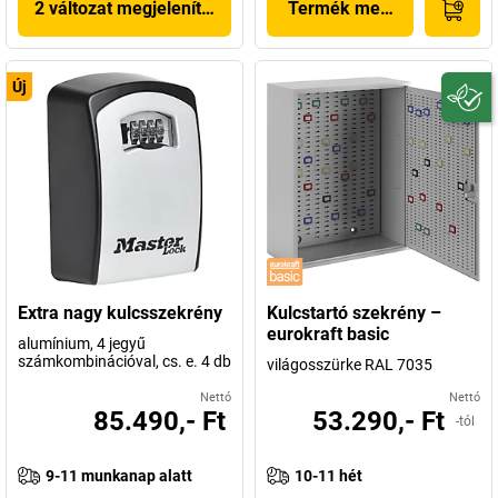
2 változat megjelenítése
Termék megjelenítése
Új
Extra nagy kulcsszekrény
Kulcstartó szekrény –
eurokraft basic
alumínium, 4 jegyű
számkombinációval, cs. e. 4 db
világosszürke RAL 7035
Nettó
Nettó
85.490,- Ft
53.290,- Ft
-tól
9-11 munkanap alatt
10-11 hét