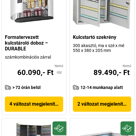
Formatervezett
Kulcstartó szekrény
kulcstároló doboz –
300 akasztó, ma x szé x mé
DURABLE
550 x 380 x 205 mm
számkombinációs zárral
Nettó
Nettó
60.090,- Ft
89.490,- Ft
-tól
> 72 órán belül
12-14 munkanap alatt
4 változat megjelenítése
2 változat megjelenítése