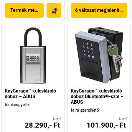
Termék megjelenítése
6 változat megjelenítése
KeyGarage™ kulcstároló
KeyGarage™ kulcstároló
doboz – ABUS
doboz Bluetooth®-szal –
ABUS
fémkengyellel
falra szerelhető
Nettó
Nettó
28.290,- Ft
101.900,- Ft