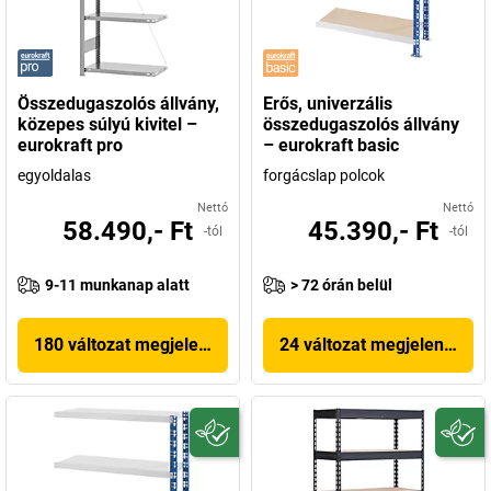
Összedugaszolós állvány,
Erős, univerzális
közepes súlyú kivitel –
összedugaszolós állvány
eurokraft pro
– eurokraft basic
egyoldalas
forgácslap polcok
Nettó
Nettó
58.490,- Ft
45.390,- Ft
-tól
-tól
9-11 munkanap alatt
> 72 órán belül
180 változat megjelenítése
24 változat megjelenítése