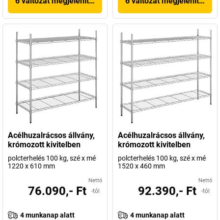
6 változat megjelenítése
6 változat megjelenítése
Acélhuzalrácsos állvány,
Acélhuzalrácsos állvány,
krómozott kivitelben
krómozott kivitelben
polcterhelés 100 kg, szé x mé
polcterhelés 100 kg, szé x mé
1220 x 610 mm
1520 x 460 mm
Nettó
Nettó
76.090,- Ft
92.390,- Ft
-tól
-tól
4 munkanap alatt
4 munkanap alatt