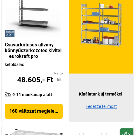
Csavarkötéses állvány,
könnyűszerkezetes kivitel
– eurokraft pro
kétoldalas
Nettó
48.605,- Ft
-tól
Kínálatunk új termékei.
9-11 munkanap alatt
Fedezze fel most
160 változat megjelenítése