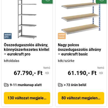
Összedugaszolós állvány,
Nagy polcos
könnyűszerkezetes kivitel
összedugaszolós állvány
– eurokraft pro
– eurokraft basic
kétoldalas
kék/szürke
Nettó
Nettó
67.790,- Ft
61.190,- Ft
-tól
-tól
9-11 munkanap alatt
> 72 órán belül
130 változat megjelenítése
80 változat megjelenítése