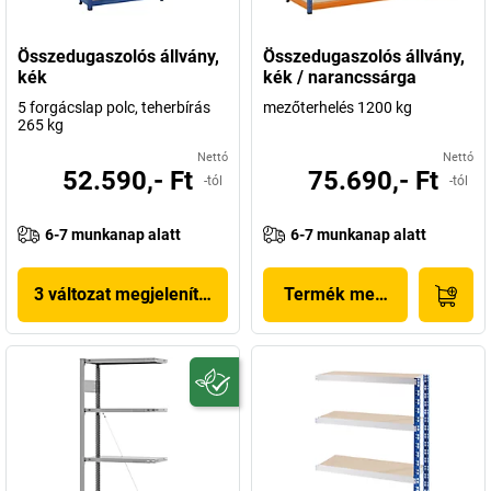
Összedugaszolós állvány,
Összedugaszolós állvány,
kék
kék / narancssárga
5 forgácslap polc, teherbírás
mezőterhelés 1200 kg
265 kg
Nettó
Nettó
52.590,- Ft
75.690,- Ft
-tól
-tól
6-7 munkanap alatt
6-7 munkanap alatt
3 változat megjelenítése
Termék megjelenítése