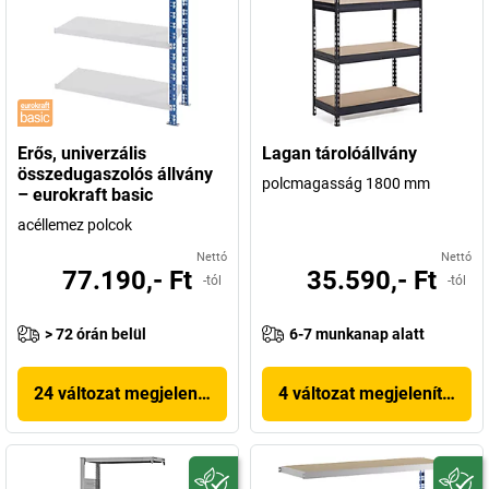
Erős, univerzális
Lagan tárolóállvány
összedugaszolós állvány
polcmagasság 1800 mm
– eurokraft basic
acéllemez polcok
Nettó
Nettó
77.190,- Ft
35.590,- Ft
-tól
-tól
> 72 órán belül
6-7 munkanap alatt
24 változat megjelenítése
4 változat megjelenítése