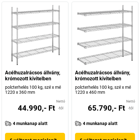
Acélhuzalrácsos állvány,
Acélhuzalrácsos állvány,
krómozott kivitelben
krómozott kivitelben
polcterhelés 100 kg, szé x mé
polcterhelés 100 kg, szé x mé
1220 x 360 mm
1220 x 460 mm
Nettó
Nettó
44.990,- Ft
65.790,- Ft
-tól
-tól
4 munkanap alatt
4 munkanap alatt