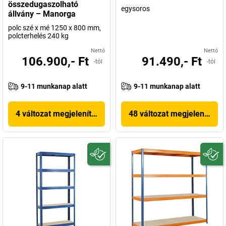
összedugaszolható
egysoros
állvány – Manorga
polc szé x mé 1250 x 800 mm,
polcterhelés 240 kg
Nettó
Nettó
106.900,- Ft
91.490,- Ft
-tól
-tól
9-11 munkanap alatt
9-11 munkanap alatt
4 változat megjelenítése
48 változat megjelenítése