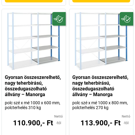
Gyorsan összeszerelhető,
Gyorsan összeszerelhető,
nagy teherbírású,
nagy teherbírású,
összedugaszolható
összedugaszolható
állvány – Manorga
állvány – Manorga
polc szé x mé 1000 x 600 mm,
polc szé x mé 1000 x 800 mm,
polcterhelés 310 kg
polcterhelés 270 kg
Nettó
Nettó
110.900,- Ft
113.900,- Ft
-tól
-tól