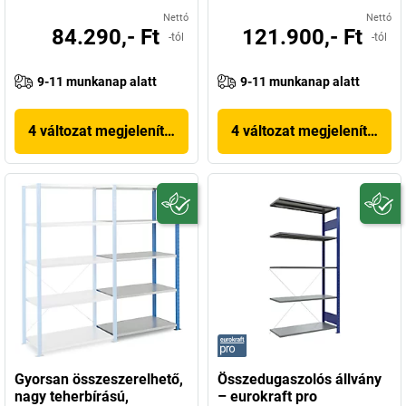
Nettó
Nettó
84.290,- Ft
121.900,- Ft
-tól
-tól
9-11 munkanap alatt
9-11 munkanap alatt
4 változat megjelenítése
4 változat megjelenítése
Gyorsan összeszerelhető,
Összedugaszolós állvány
nagy teherbírású,
– eurokraft pro