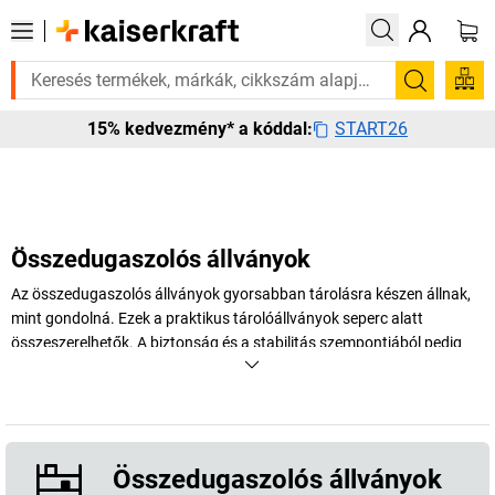
á? Válogatott bestseller termékeinket 3–4 munkanapon belül kiszállítju
Keresés
START26
15% kedvezmény* a kóddal:
Összedugaszolós állványok
Az összedugaszolós állványok gyorsabban tárolásra készen állnak,
mint gondolná. Ezek a praktikus tárolóállványok seperc alatt
összeszerelhetők. A biztonság és a stabilitás szempontjából pedig
könnyedén felveszik a versenyt a csavaros társaikkal.
+
Több megjelenítése
Összedugaszolós állványok