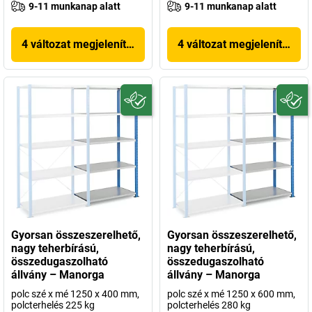
9-11 munkanap alatt
9-11 munkanap alatt
4 változat megjelenítése
4 változat megjelenítése
Gyorsan összeszerelhető,
Gyorsan összeszerelhető,
nagy teherbírású,
nagy teherbírású,
összedugaszolható
összedugaszolható
állvány – Manorga
állvány – Manorga
polc szé x mé 1250 x 400 mm,
polc szé x mé 1250 x 600 mm,
polcterhelés 225 kg
polcterhelés 280 kg