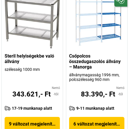
Steril helyiségekbe való
Csőpolcos
állvány
összedugaszolós állvány
– Manorga
szélesség 1000 mm
állványmagasság 1996 mm,
polcszélesség 960 mm
Nettó
Nettó
343.621,- Ft
83.390,- Ft
-tól
-tól
17-19 munkanap alatt
9-11 munkanap alatt
9 változat megjelenítése
6 változat megjelenítése