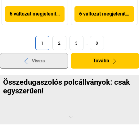
6 változat megjelenítése
6 változat megjelenítése
1
2
3
…
8
Tovább
Vissza
Összedugaszolós polcállványok: csak
egyszerűen!
A raktári logisztika alaptétele: ami ma megfelelő, holnap máshogy
lehet szükséges. Ahhoz, hogy a raktári igényeket „just in time'' és „just
in place'' teljesíthesse, összedugaszolós állványokat javaslunk. Ezek
ugyanis számos előnyt biztosítanak a modern logisztikai igények