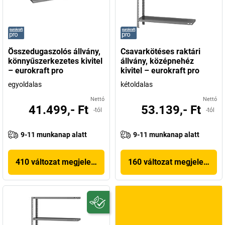
Összedugaszolós állvány,
Csavarkötéses raktári
könnyűszerkezetes kivitel
állvány, középnehéz
– eurokraft pro
kivitel – eurokraft pro
egyoldalas
kétoldalas
Nettó
Nettó
41.499,- Ft
53.139,- Ft
-tól
-tól
9-11 munkanap alatt
9-11 munkanap alatt
410 változat megjelenítése
160 változat megjelenítés