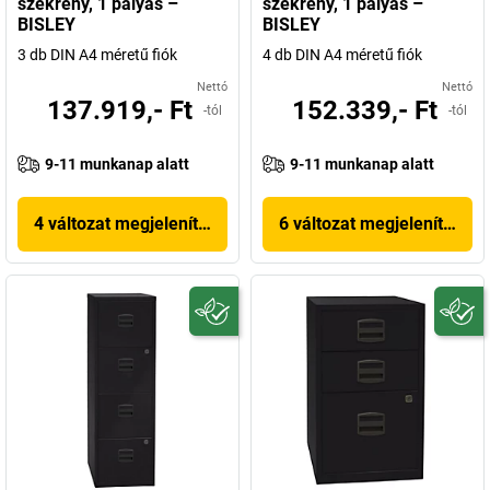
szekrény, 1 pályás –
szekrény, 1 pályás –
BISLEY
BISLEY
3 db DIN A4 méretű fiók
4 db DIN A4 méretű fiók
Nettó
Nettó
137.919,- Ft
152.339,- Ft
-tól
-tól
9-11 munkanap alatt
9-11 munkanap alatt
4 változat megjelenítése
6 változat megjelenítése