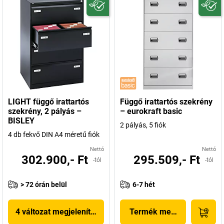
LIGHT függő irattartós
Függő irattartós szekrény
szekrény, 2 pályás –
– eurokraft basic
BISLEY
2 pályás, 5 fiók
4 db fekvő DIN A4 méretű fiók
Nettó
Nettó
302.900,- Ft
295.509,- Ft
-tól
-tól
> 72 órán belül
6-7 hét
4 változat megjelenítése
Termék megjelenítése