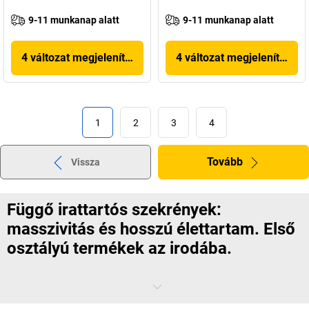
9-11 munkanap alatt
9-11 munkanap alatt
4 változat megjelenítése
4 változat megjelenítése
1
2
3
4
Tovább
Vissza
Függő irattartós szekrények:
masszivitás és hosszú élettartam. Első
osztályú termékek az irodába.