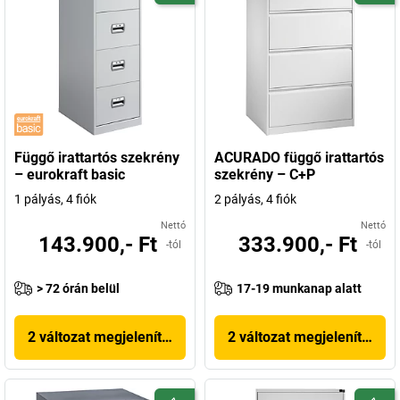
Függő irattartós szekrény
ACURADO függő irattartós
– eurokraft basic
szekrény – C+P
1 pályás, 4 fiók
2 pályás, 4 fiók
Nettó
Nettó
143.900,- Ft
333.900,- Ft
-tól
-tól
> 72 órán belül
17-19 munkanap alatt
2 változat megjelenítése
2 változat megjelenítése