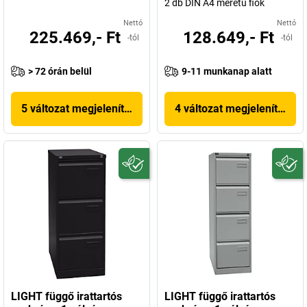
2 db DIN A4 méretű fiók
Nettó
Nettó
225.469,- Ft
128.649,- Ft
-tól
-tól
> 72 órán belül
9-11 munkanap alatt
5 változat megjelenítése
4 változat megjelenítése
LIGHT függő irattartós
LIGHT függő irattartós