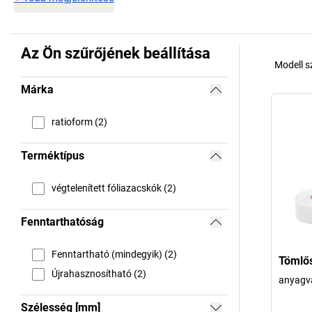
Az Ön szűrőjének beállítása
Modell 
Márka
ratioform (2)
Terméktípus
végtelenített fóliazacskók (2)
Fenntarthatóság
Fenntartható (mindegyik) (2)
Tömlős
Újrahasznosítható (2)
anyagv
Szélesség [mm]