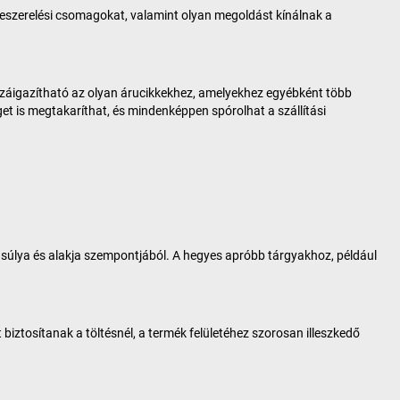
zeszerelési csomagokat, valamint olyan megoldást kínálnak a
zzáigazítható az olyan árucikkekhez, amelyekhez egyébként több
t is megtakaríthat, és mindenképpen spórolhat a szállítási
súlya és alakja szempontjából. A hegyes apróbb tárgyakhoz, például
biztosítanak a töltésnél, a termék felületéhez szorosan illeszkedő