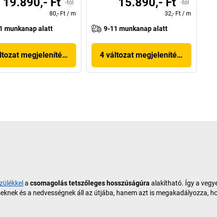
19.890,- Ft
15.890,- Ft
-tól
-tól
80,- Ft
/
m
32,- Ft
/
m
1 munkanap alatt
9-11 munkanap alatt
ltozat megjelenítése
4 változat megjelenítése
zülékkel
a
csomagolás tetszőleges hosszúságúra
alakítható. Így a vegy
éseknek és a nedvességnek áll az útjába, hanem azt is megakadályozza, 