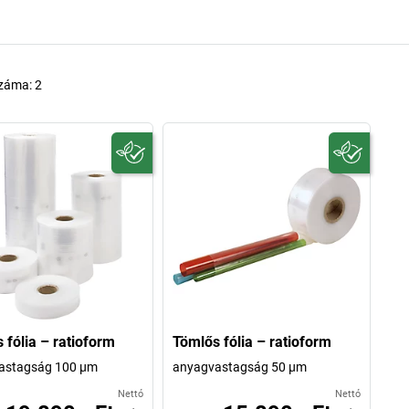
száma:
2
 fólia – ratioform
Tömlős fólia – ratioform
astagság 100 µm
anyagvastagság 50 µm
Nettó
Nettó