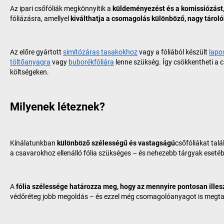
Az ipari csőfóliák megkönnyítik a
küldeményezést és a komissiózást
fóliázásra, amellyel
kiválthatja a csomagolás különböző, nagy tároló
Az előre gyártott
simítózáras tasakokhoz
vagy a fóliából készült
lapo
töltőanyagra
vagy
buborékfóliára
lenne szükség. Így csökkentheti a 
költségeken.
Milyenek léteznek?
Kínálatunkban
különböző szélességű és vastagságú
csőfóliákat tal
a csavarokhoz ellenálló fólia szükséges – és nehezebb tárgyak esetében
A
fólia szélessége határozza meg, hogy az mennyire pontosan illes
védőréteg jobb megoldás – és ezzel még csomagolóanyagot is megtakarít