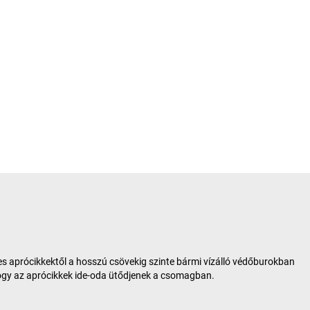
es aprócikkektől a hosszú csövekig szinte bármi vízálló védőburokban
hogy az aprócikkek ide-oda ütődjenek a csomagban.