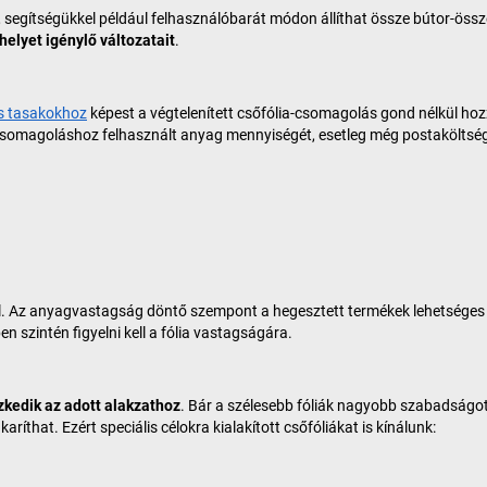
, segítségükkel például felhasználóbarát módon állíthat össze bútor-öss
helyet igénylő változatait
.
s tasakokhoz
képest a végtelenített csőfólia-csomagolás gond nélkül ho
csomagoláshoz felhasznált anyag mennyiségét, esetleg még postaköltsége
ál. Az anyagvastagság döntő szempont a hegesztett termékek lehetséges 
 szintén figyelni kell a fólia vastagságára.
zkedik az adott alakzathoz
. Bár a szélesebb fóliák nagyobb szabadságot 
hat. Ezért speciális célokra kialakított csőfóliákat is kínálunk: