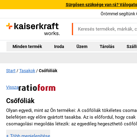
Sürgősen szüksége van rá? Válogatott
Örömmel segítünk 
Minden termék
Iroda
Üzem
Tárolás
Száll
Start
Tasakok
Csőfóliák
Vissza
Csőfóliák
Olyan egyedi, mint az Ön termékei: A csőfóliák tökéletes csoma
beleférjen egy előre gyártott tasakba. Az is előfordul, hogy csa
csomagolási megoldás létezik: az egyedileg hegeszthető csőfól
+
Több megjelenítése