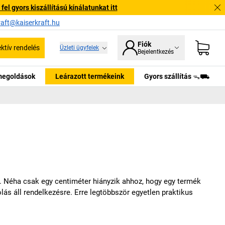
l gyors kiszállítású kínálatunkat itt
raft@kaiserkraft.hu
Fiók
ektív rendelés
Üzleti ügyfelek
Bejelentkezés
tmegoldások
Leárazott termékeink
Gyors szállítás ᯓ⛟
n. Néha csak egy centiméter hiányzik ahhoz, hogy egy termék
lás áll rendelkezésre. Erre legtöbbször egyetlen praktikus