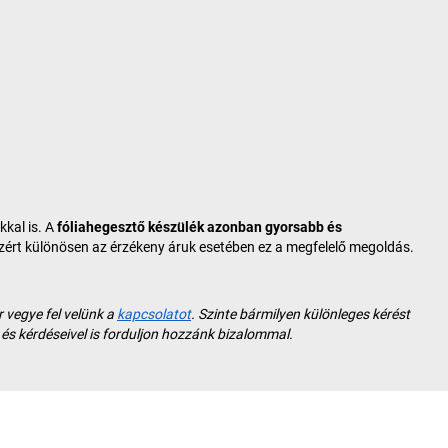
kkal is. A
fóliahegesztő készülék azonban gyorsabb és
ezért különösen az érzékeny áruk esetében ez a megfelelő megoldás.
 vegye fel velünk a
kapcsolatot
. Szinte bármilyen különleges kérést
és kérdéseivel is forduljon hozzánk bizalommal.