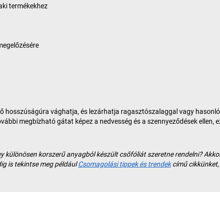
zaki termékekhez
megelőzésére
elő hosszúságúra vághatja, és lezárhatja ragasztószalaggal vagy hasonló
további megbízható gátat képez a nedvesség és a szennyeződések ellen, 
 különösen korszerű anyagból készült csőfóliát szeretne rendelni? Akkor
dig is tekintse meg például
Csomagolási tippek és trendek
című cikkünket, 