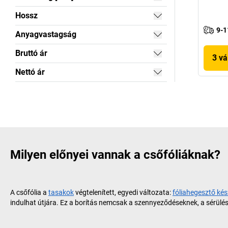
Hossz
9-1
Anyagvastagság
Bruttó ár
3 vá
Nettó ár
Milyen előnyei vannak a csőfóliáknak?
A csőfólia a
tasakok
végtelenített, egyedi változata:
fóliahegesztő kés
indulhat útjára. Ez a borítás nemcsak a szennyeződéseknek, a sérül