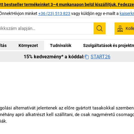
 bestseller termékeinket 3–4 munkanapon belül kiszállítjuk. Fedezze fe
Önnek!Hívjon minket
+36 (23) 513 823
vagy küldjön egy e-mailt a
kaiserk
Koll
Keresés
ítás
Környezet
Tudnivalók
Szolgáltatások és projek
START26
15% kedvezmény* a kóddal:
golási alternatívát jelentenek az előre gyártott tasakokkal szembe
k néhány apró alkatrészt kell szállítani, de csak nagyméretű csomago
iák.