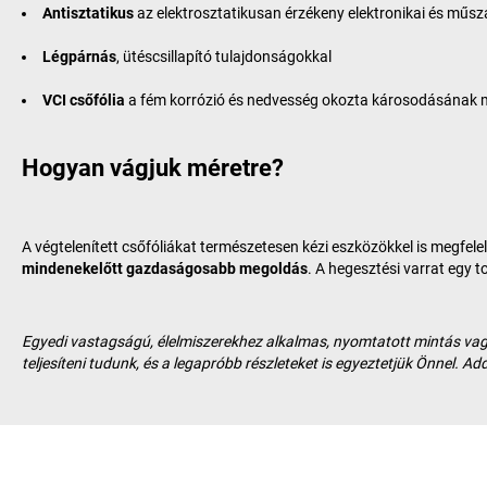
Antisztatikus
az elektrosztatikusan érzékeny elektronikai és műs
Légpárnás
, ütéscsillapító tulajdonságokkal
VCI csőfólia
a fém korrózió és nedvesség okozta károsodásának 
Hogyan vágjuk méretre?
A végtelenített csőfóliákat természetesen kézi eszközökkel is megfel
mindenekelőtt gazdaságosabb megoldás
. A hegesztési varrat egy 
Egyedi vastagságú, élelmiszerekhez alkalmas, nyomtatott mintás vagy
teljesíteni tudunk, és a legapróbb részleteket is egyeztetjük Önnel. Ad