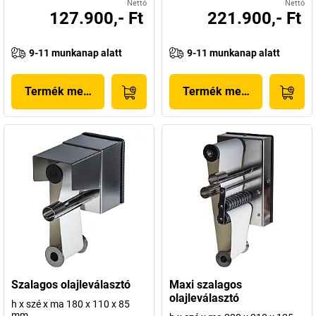
Nettó
Nettó
127.900,- Ft
221.900,- Ft
9-11 munkanap alatt
9-11 munkanap alatt
Termék megjelenítése
Termék megjelenítése
Szalagos olajleválasztó
Maxi szalagos
olajleválasztó
h x szé x ma 180 x 110 x 85
mm