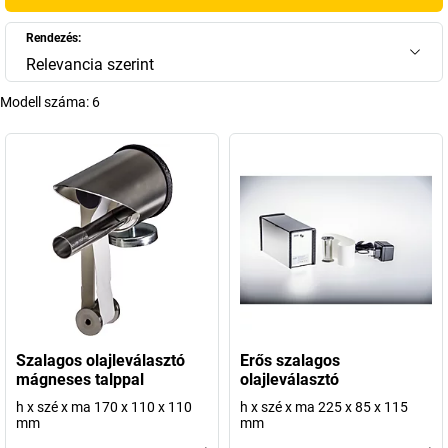
Rendezés:
Relevancia szerint
Modell száma:
6
Szalagos olajleválasztó
Erős szalagos
mágneses talppal
olajleválasztó
h x szé x ma 170 x 110 x 110
h x szé x ma 225 x 85 x 115
mm
mm