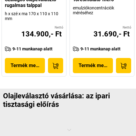
rugalmas talppal
emulziókoncentrációk
méréséhez
h x szé x ma 170 x 110 x 110
mm
Nettó
Nettó
134.900,- Ft
31.690,- Ft
9-11 munkanap alatt
9-11 munkanap alatt
Termék megjelenítése
Termék megjelenítése
Olajleválasztó vásárlása: az ipari
tisztasági előírás
Az olajnak a tartályokban vagy a motorokban van a helye, nem a
tisztítószeres diszperziókban vagy a hűtő-kenőanyagokban. Az