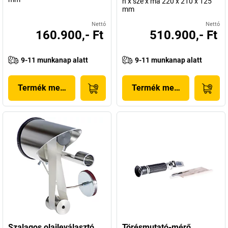
h x szé x ma 220 x 210 x 125
mm
Nettó
Nettó
160.900,- Ft
510.900,- Ft
9-11 munkanap alatt
9-11 munkanap alatt
Termék megjelenítése
Termék megjelenítése
Szalagos olajleválasztó
Törésmutató-mérő