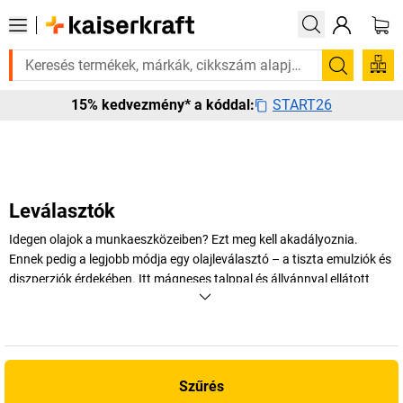
 szüksége van rá? Válogatott bestseller termékeinket 3–4 munkanapon be
Keresés
START26
15% kedvezmény* a kóddal:
Leválasztók
Idegen olajok a munkaeszközeiben? Ezt meg kell akadályoznia.
Ennek pedig a legjobb módja egy olajleválasztó – a tiszta emulziók és
diszperziók érdekében. Itt mágneses talppal és állvánnyal ellátott
olajleválasztókat is talál. Csökkentse hulladékkezelési költségeit, és
hosszabbítsa meg gépei és szűrőrendszerei élettartamát most!
Görgessen lejjebb és megtudhatja, hogy Önnek melyik a megfelelő
termék.
Szűrés
+
Több megjelenítése