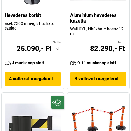
Hevederes korlát
Alumínium hevederes
kazetta
acél, 2300 mm-ig kihúzható
szalag
Wall XXL, kihúzható hossz 12
m
Nettó
Nettó
25.090,- Ft
82.290,- Ft
-tól
4 munkanap alatt
9-11 munkanap alatt
4 változat megjelenítése
8 változat megjelenítése