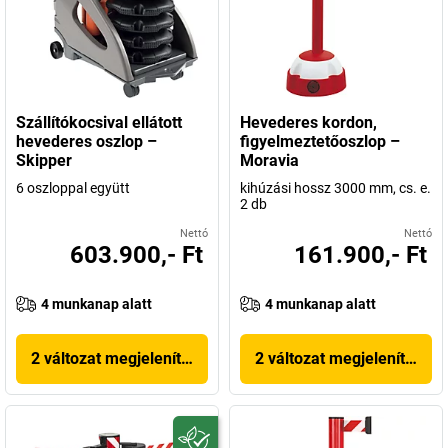
Szállítókocsival ellátott
Hevederes kordon,
hevederes oszlop –
figyelmeztetőoszlop –
Skipper
Moravia
6 oszloppal együtt
kihúzási hossz 3000 mm, cs. e.
2 db
Nettó
Nettó
603.900,- Ft
161.900,- Ft
4 munkanap alatt
4 munkanap alatt
2 változat megjelenítése
2 változat megjelenítése