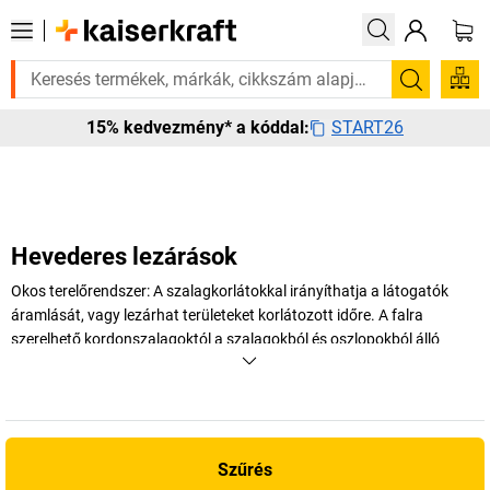
rá? Válogatott bestseller termékeinket 3–4 munkanapon belül kiszállítj
Keresés
START26
15% kedvezmény* a kóddal:
Hevederes lezárások
Okos terelőrendszer: A szalagkorlátokkal irányíthatja a látogatók
áramlását, vagy lezárhat területeket korlátozott időre. A falra
szerelhető kordonszalagoktól a szalagokból és oszlopokból álló
mobil kordonokig: Széles választék várja Önt a
kaiserkraft
webáruházban – fedezze fel most!
+
Több megjelenítése
Szűrés