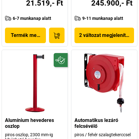
21.519,- Ft
245.900,- Ft
6-7 munkanap alatt
9-11 munkanap alatt
Termék megjelenítése
2 változat megjelenítése
Alumínium hevederes
Automatikus lezáró
oszlop
felcsévélő
piros oszlop, 2300 mm-ig
piros / fehér szalagtekerccsel