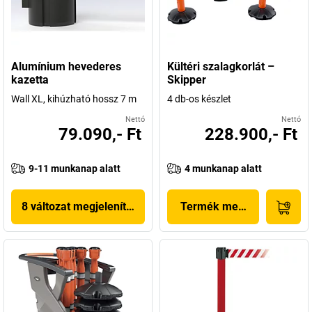
Alumínium hevederes
Kültéri szalagkorlát –
kazetta
Skipper
Wall XL, kihúzható hossz 7 m
4 db-os készlet
Nettó
Nettó
79.090,- Ft
228.900,- Ft
9-11 munkanap alatt
4 munkanap alatt
8 változat megjelenítése
Termék megjelenítése