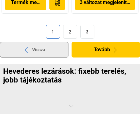
Termék megjelenítése
3 változat megjelenítése
1
2
3
Tovább
Vissza
Hevederes lezárások: fixebb terelés,
jobb tájékoztatás
Az ember vizuális – ezt hevederes lezárásokkal nagyszerűen
kiaknázhatja. A különböző színkódok és felállítási lehetőségek
segítenek abban, hogy a látogatókat a megfelelő irányba terelhesse,
vagy távol tarthassa az embereket a veszélyes területektől. Mindezt
ráadásul alig néhány szóval vagy figyelmeztető jelzéssel.