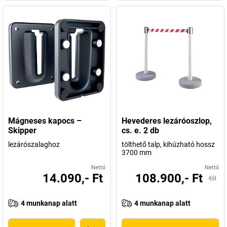
Mágneses kapocs –
Hevederes lezáróoszlop,
Skipper
cs. e. 2 db
lezárószalaghoz
tölthető talp, kihúzható hossz
3700 mm
Nettó
Nettó
14.090,- Ft
108.900,- Ft
-tól
4 munkanap alatt
4 munkanap alatt