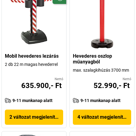
Mobil hevederes lezárás
Hevederes oszlop
műanyagból
2 db 22 m magas hevederrel
max. szalagkihúzás 3700 mm
Nettó
Nettó
635.900,- Ft
52.990,- Ft
9-11 munkanap alatt
9-11 munkanap alatt
2 változat megjelenítése
4 változat megjelenítése