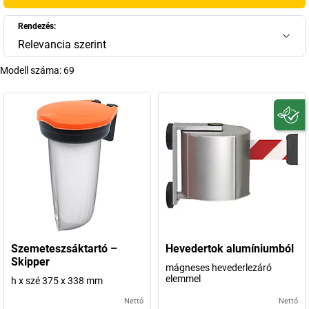
Rendezés:
Relevancia szerint
Modell száma:
69
Szemeteszsáktartó –
Hevedertok alumíniumból
Skipper
mágneses hevederlezáró
elemmel
h x szé 375 x 338 mm
Nettó
Nettó