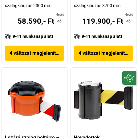
szalagkihúzás 2300 mm
szalagkihúzás 3700 mm
Nettó
Nettó
58.590,- Ft
119.900,- Ft
-tól
-tól
9-11 munkanap alatt
9-11 munkanap alatt
4 változat megjelenítése
4 változat megjelenítése
Lezáró szalag beltérre –
Hevedertok