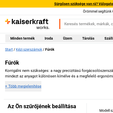
Sürgősen szüksége van rá? Válogatott
Örömmel segítünk 
Minden termék
Iroda
Üzem
Tárolás
Száll
Start
Kézi szerszámok
Fúrók
Fúrók
Korrigálni nem szükséges: a nagy precizitású forgácsolószerszá
mindezt az anyagot különösen kímélve és a megfelelő ergonómiá
+
Több megjelenítése
Az Ön szűrőjének beállítása
Modell 