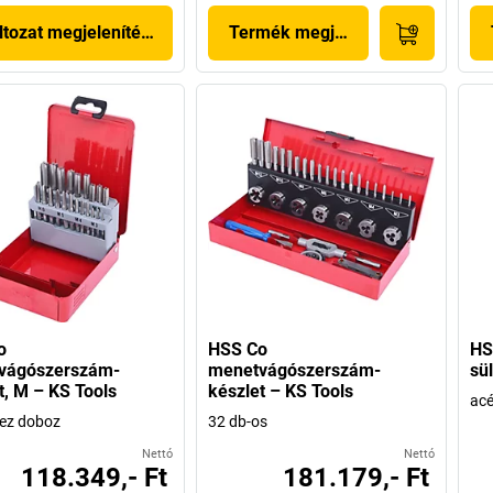
ltozat megjelenítése
Termék megjelenítése
o
HSS Co
HS
vágószerszám-
menetvágószerszám-
sü
t, M – KS Tools
készlet – KS Tools
acé
ez doboz
32 db-os
Nettó
Nettó
118.349,- Ft
181.179,- Ft