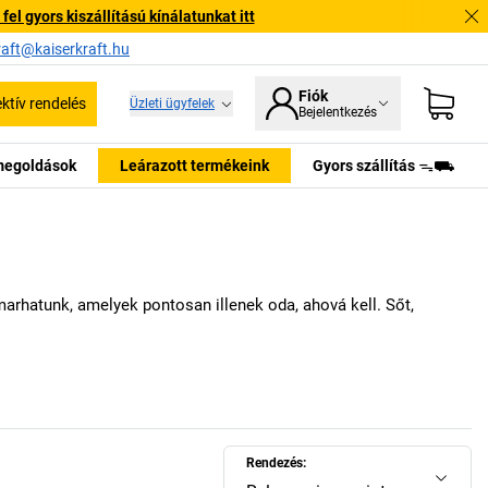
l gyors kiszállítású kínálatunkat itt
raft@kaiserkraft.hu
Fiók
ektív rendelés
Üzleti ügyfelek
Bejelentkezés
tmegoldások
Leárazott termékeink
Gyors szállítás ᯓ⛟
arhatunk, amelyek pontosan illenek oda, ahová kell. Sőt,
Rendezés: