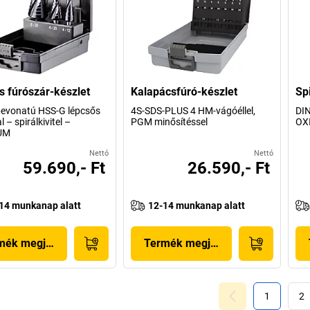
s fúrószár-készlet
Kalapácsfúró-készlet
Sp
evonatú HSS-G lépcsős
4S-SDS-PLUS 4 HM-vágóéllel,
DIN
 – spirálkivitel –
PGM minősítéssel
OX
UM
Nettó
Nettó
59.690,- Ft
26.590,- Ft
14 munkanap alatt
12-14 munkanap alatt
mék megjelenítése
Termék megjelenítése
1
2