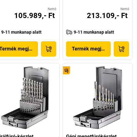
Nettó
Nettó
105.989,- Ft
213.109,- Ft
9-11 munkanap alatt
9-11 munkanap alatt
Termék megjelenítése
Termék megjelenítése
Új
irálfúró-készlet
Gépi menetfúrókészlet