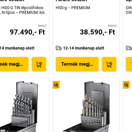
 HSS-G TiN lépcsőfokos
HSS-g – PREMIUM
DIN
, N típus – PREMIUM, kis
OX
Nettó
Nettó
97.490,- Ft
38.590,- Ft
14 munkanap alatt
12-14 munkanap alatt
mék megjelenítése
Termék megjelenítése
Új
Új