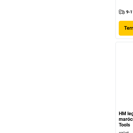
9-1
Ter
HM leg
maróc
Tools
ezüst