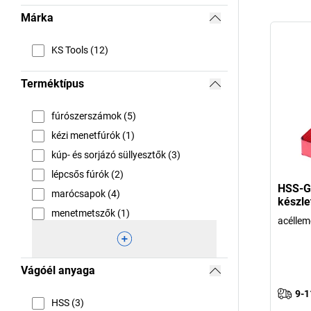
Márka
KS Tools (12)
Terméktípus
fúrószerszámok (5)
kézi menetfúrók (1)
kúp- és sorjázó süllyesztők (3)
lépcsős fúrók (2)
HSS-G 
marócsapok (4)
készle
menetmetszők (1)
acéllem
Vágóél anyaga
9-1
HSS (3)