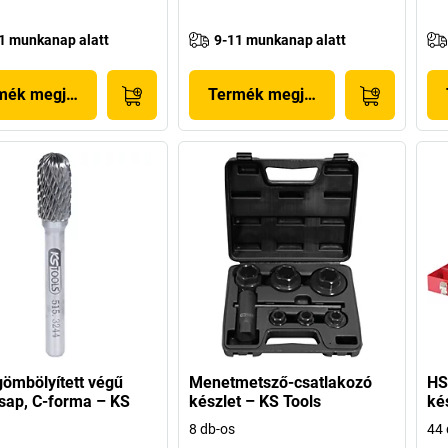
1 munkanap alatt
9-11 munkanap alatt
mék megjelenítése
Termék megjelenítése
ömbölyített végű
Menetmetsző-csatlakozó
HS
sap, C-forma – KS
készlet – KS Tools
ké
8 db-os
44 