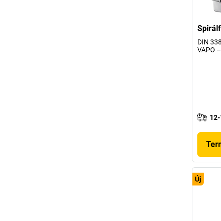
Spirál
DIN 338
VAPO –
12-
Ter
Új