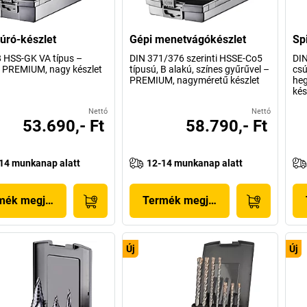
fúró-készlet
Gépi menetvágókészlet
Sp
 HSS-GK VA típus –
DIN 371/376 szerinti HSSE-Co5
DIN
 PREMIUM, nagy készlet
típusú, B alakú, színes gyűrűvel –
csú
PREMIUM, nagyméretű készlet
he
kés
Nettó
Nettó
53.690,- Ft
58.790,- Ft
14 munkanap alatt
12-14 munkanap alatt
mék megjelenítése
Termék megjelenítése
Új
Új