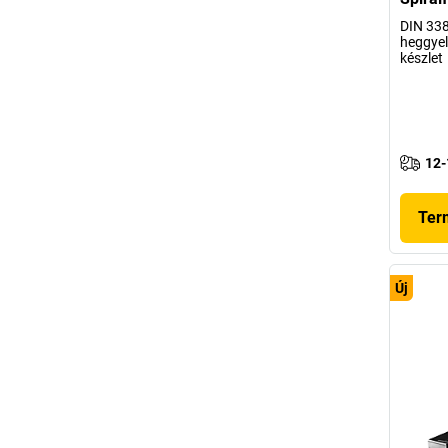
DIN 338
heggyel
készlet
12-
Ter
Új