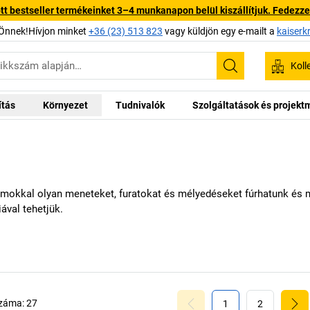
 bestseller termékeinket 3–4 munkanapon belül kiszállítjuk. Fedezze fe
Önnek!Hívjon minket
+36 (23) 513 823
vagy küldjön egy e-mailt a
kaiserk
Koll
Keresés
ítás
Környezet
Tudnivalók
Szolgáltatások és projek
mokkal olyan meneteket, furatokat és mélyedéseket fúrhatunk és m
val tehetjük.
száma:
27
1
2