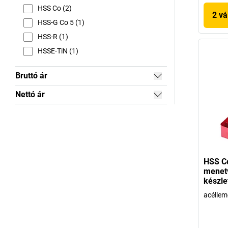
HSS Co (2)
2 vá
HSS-G Co 5 (1)
HSS-R (1)
HSSE-TiN (1)
Bruttó ár
Nettó ár
HSS C
menet
készle
acéllem