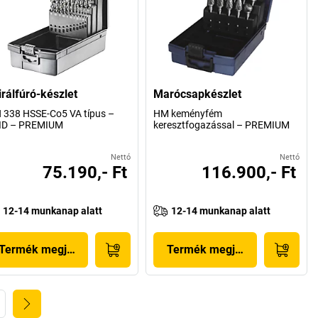
irálfúró-készlet
Marócsapkészlet
 338 HSSE-Co5 VA típus –
HM keményfém
ID – PREMIUM
keresztfogazással – PREMIUM
Nettó
Nettó
75.190,- Ft
116.900,- Ft
12-14 munkanap alatt
12-14 munkanap alatt
Termék megjelenítése
Termék megjelenítése