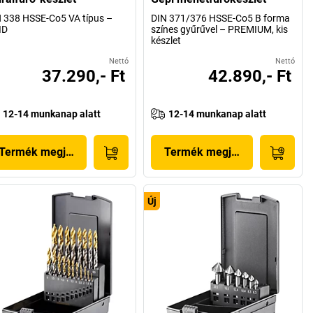
 338 HSSE-Co5 VA típus –
DIN 371/376 HSSE-Co5 B forma
ID
színes gyűrűvel – PREMIUM, kis
készlet
Nettó
Nettó
37.290,- Ft
42.890,- Ft
12-14 munkanap alatt
12-14 munkanap alatt
Termék megjelenítése
Termék megjelenítése
Új