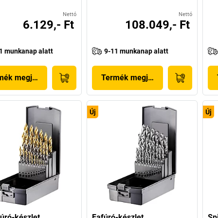
Nettó
Nettó
6.129,- Ft
108.049,- Ft
1 munkanap alatt
9-11 munkanap alatt
mék megjelenítése
Termék megjelenítése
Új
Új
fúró-készlet
Fafúró-készlet
Sp