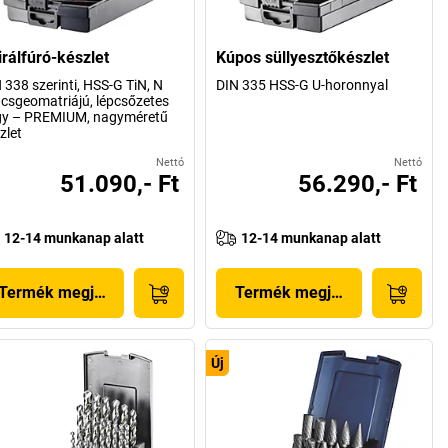
irálfúró-készlet
Kúpos süllyesztőkészlet
 338 szerinti, HSS-G TiN, N
DIN 335 HSS-G U-horonnyal
csgeomatriájú, lépcsőzetes
gy – PREMIUM, nagyméretű
zlet
Nettó
Nettó
51.090,- Ft
56.290,- Ft
12-14 munkanap alatt
12-14 munkanap alatt
Termék megjelenítése
Termék megjelenítése
Új