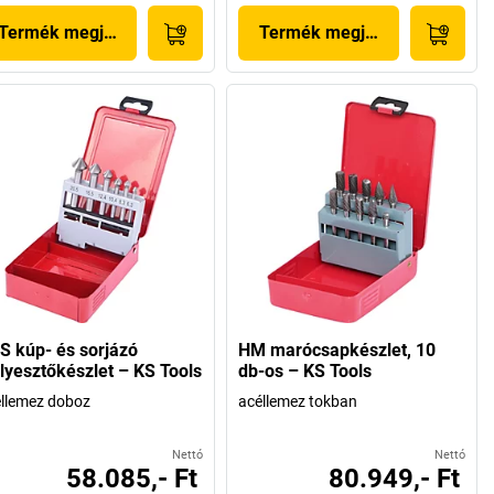
Termék megjelenítése
Termék megjelenítése
S kúp- és sorjázó
HM marócsapkészlet, 10
llyesztőkészlet – KS Tools
db-os – KS Tools
llemez doboz
acéllemez tokban
Nettó
Nettó
58.085,- Ft
80.949,- Ft