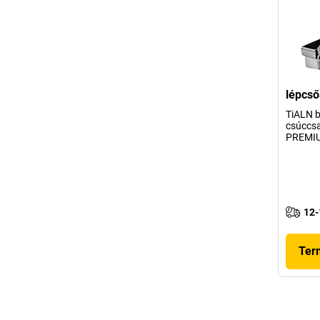
lépcső
TiALN b
csúccsal
PREMI
12-
Ter