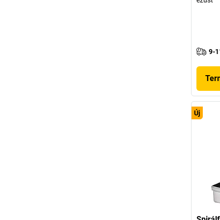
9-1
Ter
Új
Spirál