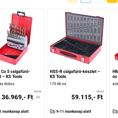
Co 5 csigafúró-
HSS-R csigafúró-készlet –
HM
t – KS Tools
KS Tools
os
ez doboz
170 db-os
acé
Nettó
Nettó
36.969,- Ft
59.115,- Ft
-tól
1 munkanap alatt
9-11 munkanap alatt