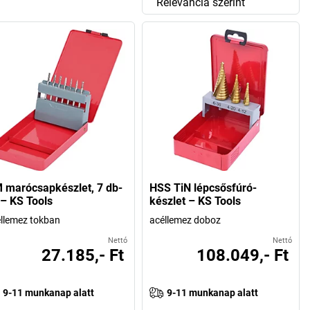
Relevancia szerint
 marócsapkészlet, 7 db-
HSS TiN lépcsősfúró-
 – KS Tools
készlet – KS Tools
llemez tokban
acéllemez doboz
Nettó
Nettó
27.185,- Ft
108.049,- Ft
9-11 munkanap alatt
9-11 munkanap alatt