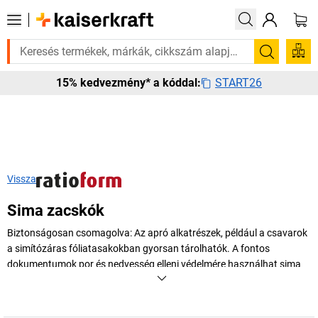
szüksége van rá? Válogatott bestseller termékeinket 3–4 munkanapon bel
Keresés
START26
15% kedvezmény* a kóddal:
Vissza
Sima zacskók
Biztonságosan csomagolva: Az apró alkatrészek, például a csavarok
a simítózáras fóliatasakokban gyorsan tárolhatók. A fontos
dokumentumok por és nedvesség elleni védelmére használhat sima
fóliát. Ha viszont törékeny tárgyakat szeretne küldeni vagy tárolni, a
légbuborékos tasakok védik meg az árut az ütődésektől. A bélelt
csomagolóanyagoktól a tiplikhez és hasonló termékekhez