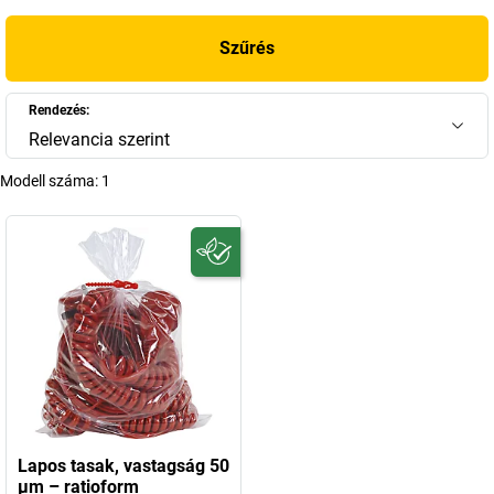
használható fóliatasakokig – a tasakok sokoldalú választéka várja
Önt a
kaiserkraft
weboldalán.
Szűrés
+
Több megjelenítése
Rendezés:
Relevancia szerint
Modell száma:
1
Lapos tasak, vastagság 50
µm – ratioform