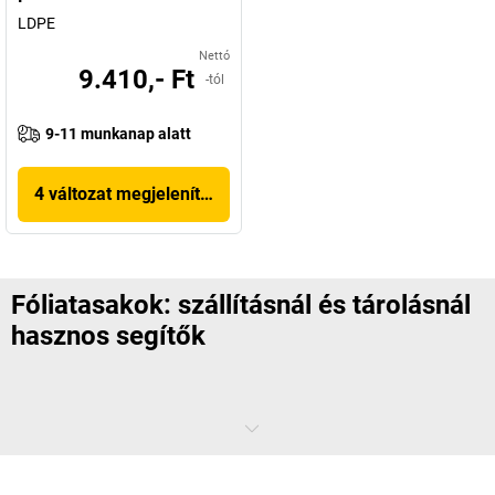
LDPE
Nettó
9.410,- Ft
-tól
9-11 munkanap alatt
4 változat megjelenítése
Fóliatasakok: szállításnál és tárolásnál
hasznos segítők
A fóliatasakok a csomagküldés praktikus kiegészítői. Az apró
alkatrészeket rendezetten tarthatja bennük, és a tároláshoz is
hasznos segédeszközök. A feliratmezővel ellátott nyomózáras