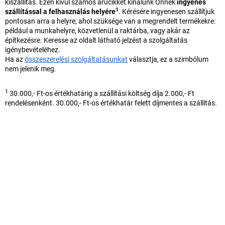
kiszállítás. Ezen kívül számos árucikket kínálunk Önnek
ingyenes
1
szállítással a felhasználás helyére
. Kérésére ingyenesen szállítjuk
pontosan arra a helyre, ahol szüksége van a megrendelt termékekre:
például a munkahelyre, közvetlenül a raktárba, vagy akár az
építkezésre. Keresse az oldalt látható jelzést a szolgáltatás
igénybevételéhez.
Ha az
összeszerelési szolgáltatásunkat
választja, ez a szimbólum
nem jelenik meg.
1
30.000,- Ft-os értékhatárig a szállítási költség díja 2.000,- Ft
rendelésenként. 30.000,- Ft-os értékhatár felett díjmentes a szállítás.