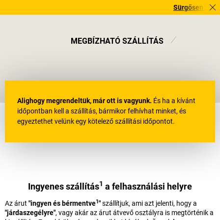
Sürgősen szüksége 
MEGBÍZHATÓ SZÁLLÍTÁS
Kiszállítás
Alighogy megrendeltük, már ott is vagyunk.
És ha a kívánt
időpontban kell a szállítás, bármikor felhívhat minket, és
egyeztethet velünk egy kötelező szállítási időpontot.
1
Ingyenes szállítás
a felhasználási helyre
1
Az árut
"ingyen és bérmentve
"
szállítjuk, ami azt jelenti, hogy a
"járdaszegélyre"
, vagy akár az árut átvevő osztályra is megtörténik a