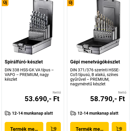
Új
Új
Spirálfúró-készlet
Gépi menetvágókészlet
DIN 338 HSS-GK VA típus –
DIN 371/376 szerinti HSSE-
VAPO – PREMIUM, nagy
Co5 típusú, B alakú, színes
készlet
gyűrűvel – PREMIUM,
nagyméretű készlet
Nettó
Nettó
53.690,- Ft
58.790,- Ft
12-14 munkanap alatt
12-14 munkanap alatt
Termék megjelenítése
Termék megjelenítése