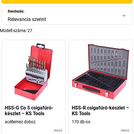
A megmunkálási technológia terén a pontosság, a
folyamatbiztonság és a gazdaságosság kulcsfontosságú.
A kiváló
Rendezés:
minőségű szerszámok növelik a megmunkálási lépések
Relevancia szerint
hatékonyságát
, és segítik az anyagfelhasználás optimalizálását.
Ebben nemcsak az egyes komponensek teljesítőképessége, hanem az
Modell száma:
27
összes alkalmazott szerszám együttes hatása is szerepet játszik. A
fúrástól a menetformázásig: a professzionális forgácsolási
megoldások képezik a stabil gyártási folyamatok és a műszakilag
igényes alkalmazások alapját.
+
Több megjelenítése
HSS-G Co 5 csigafúró-
HSS-R csigafúró-készlet –
készlet – KS Tools
KS Tools
acéllemez doboz
170 db-os
Nettó
Nettó