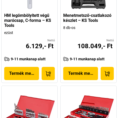
HM legömbölyített végű
Menetmetsző-csatlakozó
marócsap, C-forma – KS
készlet – KS Tools
Tools
8 db-os
ezüst
Nettó
Nettó
6.129,- Ft
108.049,- Ft
9-11 munkanap alatt
9-11 munkanap alatt
Termék megjelenítése
Termék megjelenítése