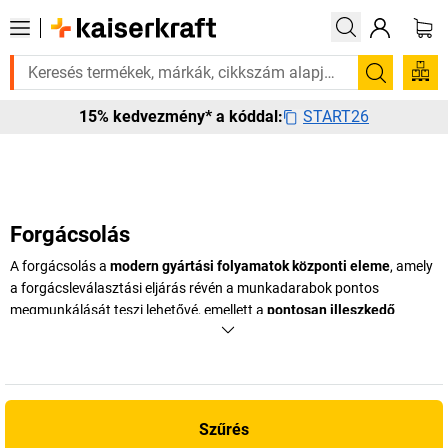
á? Válogatott bestseller termékeinket 3–4 munkanapon belül kiszállítju
Keresés
START26
15% kedvezmény* a kóddal:
Forgácsolás
A forgácsolás a
modern gyártási folyamatok központi eleme
, amely
a forgácsleválasztási eljárás révén a munkadarabok pontos
megmunkálását teszi lehetővé, emellett a
pontosan illeszkedő
alkatrészek alapja
a kis- és nagyipari, valamint a műszaki gyártás
során. Legyen szó akár egyedi gyártásról, akár sorozatgyártásról: a
megbízható szerszámokkal és összehangolt eljárásokkal pontos
eredmények és reprodukálható minőség biztosítható.
Szűrés