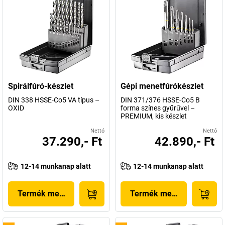
Spirálfúró-készlet
Gépi menetfúrókészlet
DIN 338 HSSE-Co5 VA típus –
DIN 371/376 HSSE-Co5 B
OXID
forma színes gyűrűvel –
PREMIUM, kis készlet
Nettó
Nettó
37.290,- Ft
42.890,- Ft
12-14 munkanap alatt
12-14 munkanap alatt
Termék megjelenítése
Termék megjelenítése