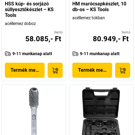
HSS kúp- és sorjázó
HM marócsapkészlet, 10
süllyesztőkészlet – KS
db-os – KS Tools
Tools
acéllemez tokban
acéllemez doboz
Nettó
Nettó
58.085,- Ft
80.949,- Ft
9-11 munkanap alatt
9-11 munkanap alatt
Termék megjelenítése
Termék megjelenítése