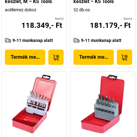
készlet, M – KS Tools
készlet – KS Tools
acéllemez doboz
32 db-os
Nettó
Nettó
118.349,- Ft
181.179,- Ft
9-11 munkanap alatt
9-11 munkanap alatt
Termék megjelenítése
Termék megjelenítése