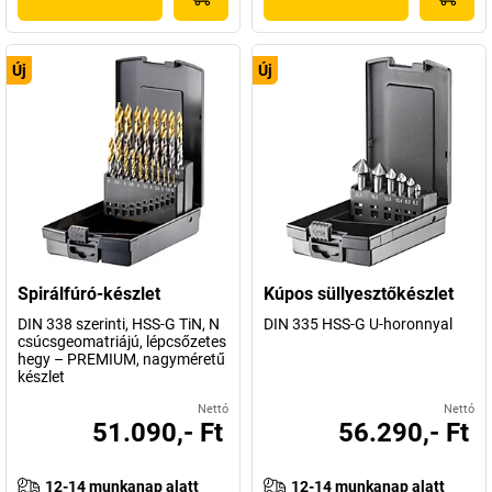
Új
Új
Spirálfúró-készlet
Kúpos süllyesztőkészlet
DIN 338 szerinti, HSS-G TiN, N
DIN 335 HSS-G U-horonnyal
csúcsgeomatriájú, lépcsőzetes
hegy – PREMIUM, nagyméretű
készlet
Nettó
Nettó
51.090,- Ft
56.290,- Ft
12-14 munkanap alatt
12-14 munkanap alatt