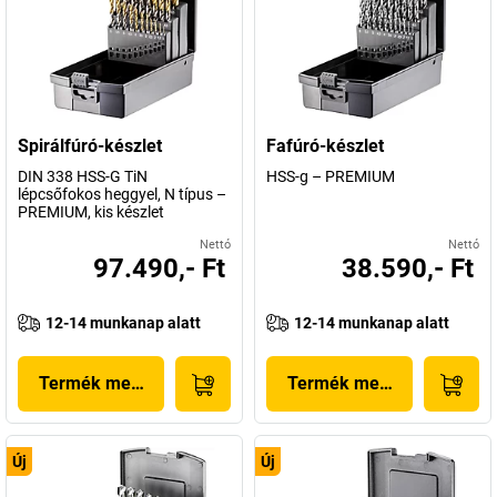
Spirálfúró-készlet
Fafúró-készlet
DIN 338 HSS-G TiN
HSS-g – PREMIUM
lépcsőfokos heggyel, N típus –
PREMIUM, kis készlet
Nettó
Nettó
97.490,- Ft
38.590,- Ft
12-14 munkanap alatt
12-14 munkanap alatt
Termék megjelenítése
Termék megjelenítése
Új
Új