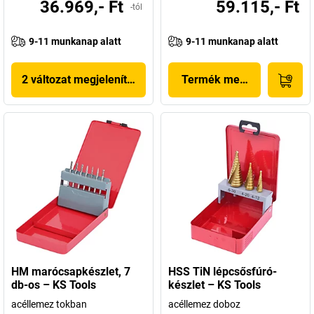
36.969,- Ft
59.115,- Ft
-tól
9-11 munkanap alatt
9-11 munkanap alatt
2 változat megjelenítése
Termék megjelenítése
HM marócsapkészlet, 7
HSS TiN lépcsősfúró-
db-os – KS Tools
készlet – KS Tools
acéllemez tokban
acéllemez doboz