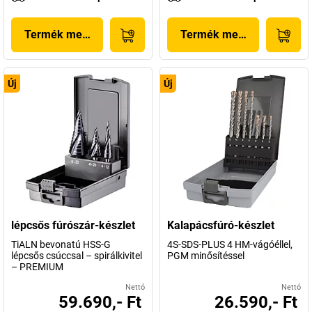
Termék megjelenítése
Termék megjelenítése
Új
Új
lépcsős fúrószár-készlet
Kalapácsfúró-készlet
TiALN bevonatú HSS-G
4S-SDS-PLUS 4 HM-vágóéllel,
lépcsős csúccsal – spirálkivitel
PGM minősítéssel
– PREMIUM
Nettó
Nettó
59.690,- Ft
26.590,- Ft