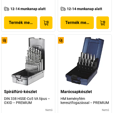
12-14 munkanap alatt
12-14 munkanap alatt
Termék megjelenítése
Termék megjelenítése
Új
Új
Spirálfúró-készlet
Marócsapkészlet
DIN 338 HSSE-Co5 VA típus –
HM keményfém
OXID – PREMIUM
keresztfogazással – PREMIUM
Nettó
Nettó