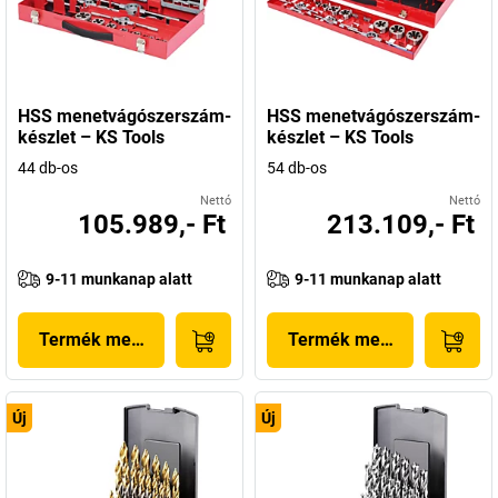
HSS menetvágószerszám-
HSS menetvágószerszám-
készlet – KS Tools
készlet – KS Tools
44 db-os
54 db-os
Nettó
Nettó
105.989,- Ft
213.109,- Ft
9-11 munkanap alatt
9-11 munkanap alatt
Termék megjelenítése
Termék megjelenítése
Új
Új