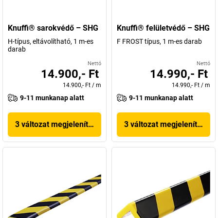
Knuffi® sarokvédő – SHG
Knuffi® felületvédő – SHG
H-típus, eltávolítható, 1 m-es
F FROST típus, 1 m-es darab
darab
Nettó
Nettó
14.900,- Ft
14.990,- Ft
14.900,- Ft
/
m
14.990,- Ft
/
m
9-11 munkanap alatt
9-11 munkanap alatt
3 változat megjelenítése
3 változat megjelenítése