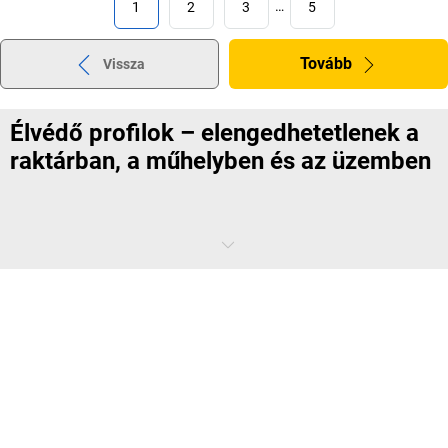
1
2
3
…
5
Tovább
Vissza
Élvédő profilok – elengedhetetlenek a
raktárban, a műhelyben és az üzemben
Itt egy sarok, ott egy perem, a sarkon egy kiálló rész, ott elöl pedig egy
akadály... ha alaposan körbenézünk, a legtöbb műhely, raktár és
hasonló hely tulajdonképpen tele van potenciális veszélyforrásokkal,
amelyek ember és gép számára egyaránt kellemetlen
következményekkel járhatnak.
Szerencsére azonban nem kell többet emiatt aggódnia, ugyanis
élvédő profiljaink megbízható megoldásokat kínálnak a sérülések és
az ütközésből eredő károk megelőzésére. Itt tájékozódhat arról,