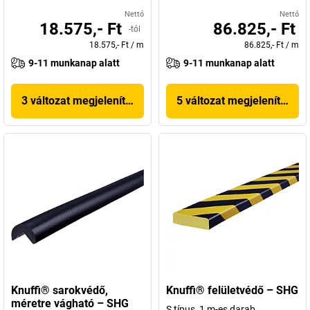
Nettó
Nettó
18.575,- Ft
86.825,- Ft
-tól
18.575,- Ft
/
m
86.825,- Ft
/
m
9-11 munkanap alatt
9-11 munkanap alatt
3 változat megjelenítése
5 változat megjelenítése
Knuffi® sarokvédő,
Knuffi® felületvédő – SHG
méretre vágható – SHG
S típus, 1 m-es darab