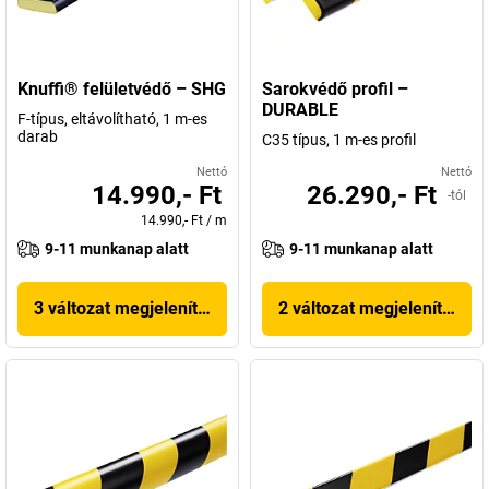
Knuffi® felületvédő – SHG
Sarokvédő profil –
DURABLE
F-típus, eltávolítható, 1 m-es
darab
C35 típus, 1 m-es profil
Nettó
Nettó
14.990,- Ft
26.290,- Ft
-tól
14.990,- Ft
/
m
9-11 munkanap alatt
9-11 munkanap alatt
3 változat megjelenítése
2 változat megjelenítése