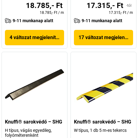
18.785,- Ft
17.315,- Ft
-tól
18.785,- Ft
/
m
17.315,- Ft
/
m
9-11 munkanap alatt
9-11 munkanap alatt
4 változat megjelenítése
17 változat megjelenítése
Knuffi® sarokvédő – SHG
Knuffi® sarokvédő – SHG
H típus, vágás egyedileg,
W típus, 1 db 5 m-es tekercs
folyóméterenként