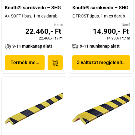
Knuffi® sarokvédő – SHG
Knuffi® sarokvédő – SHG
A+ SOFT típus, 1 m-es darab
E FROST típus, 1 m-es darab
Nettó
Nettó
22.460,- Ft
14.900,- Ft
22.460,- Ft
/
m
14.900,- Ft
/
m
9-11 munkanap alatt
9-11 munkanap alatt
Termék megjelenítése
3 változat megjelenítése