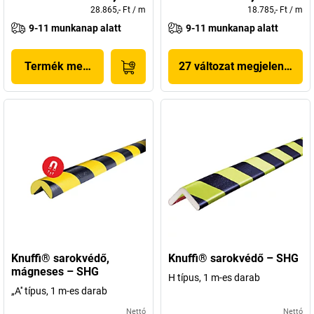
28.865,- Ft
/
m
18.785,- Ft
/
m
9-11 munkanap alatt
9-11 munkanap alatt
Termék megjelenítése
27 változat megjelenítése
Knuffi® sarokvédő,
Knuffi® sarokvédő – SHG
mágneses – SHG
H típus, 1 m-es darab
„A'' típus, 1 m-es darab
Nettó
Nettó