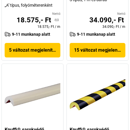
„A'' típus, folyóméterenként
Nettó
Nettó
18.575,- Ft
34.090,- Ft
-tól
18.575,- Ft
/
m
34.090,- Ft
/
m
9-11 munkanap alatt
9-11 munkanap alatt
5 változat megjelenítése
15 változat megjelenítése
Knuffi® sarokvédő,
Knuffi® sarokvédő,