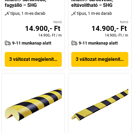
fagyálló – SHG
eltávolítható – SHG
„A'' típus, 1 m-es darab
„A'' típus, 1 m-es darab
Nettó
Nettó
14.900,- Ft
14.900,- Ft
14.900,- Ft
/
m
14.900,- Ft
/
m
9-11 munkanap alatt
9-11 munkanap alatt
3 változat megjelenítése
3 változat megjelenítése