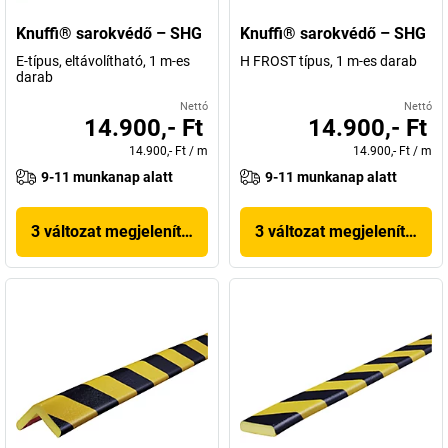
Knuffi® sarokvédő – SHG
Knuffi® sarokvédő – SHG
E-típus, eltávolítható, 1 m-es
H FROST típus, 1 m-es darab
darab
Nettó
Nettó
14.900,- Ft
14.900,- Ft
14.900,- Ft
/
m
14.900,- Ft
/
m
9-11 munkanap alatt
9-11 munkanap alatt
3 változat megjelenítése
3 változat megjelenítése