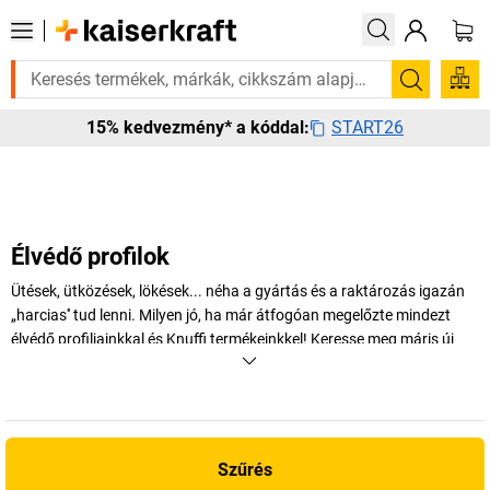
n rá? Válogatott bestseller termékeinket 3–4 munkanapon belül kiszállí
Keresés
START26
15% kedvezmény* a kóddal:
Élvédő profilok
Ütések, ütközések, lökések... néha a gyártás és a raktározás igazán
„harcias'' tud lenni. Milyen jó, ha már átfogóan megelőzte mindezt
élvédő profiljainkkal és Knuffi termékeinkkel! Keresse meg máris új
felület-, sarok-, él- vagy csővédőjét.
+
Több megjelenítése
Szűrés