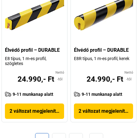
Élvédő profil – DURABLE
Élvédő profil – DURABLE
E8 típus, 1 m-es profil,
E8R típus, 1 m-es profil, kerek
szögletes
Nettó
Nettó
24.990,- Ft
24.990,- Ft
-tól
-tól
9-11 munkanap alatt
9-11 munkanap alatt
2 változat megjelenítése
2 változat megjelenítése