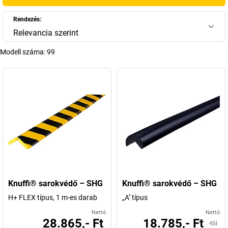
Rendezés:
Relevancia szerint
Modell száma:
99
Knuffi® sarokvédő – SHG
Knuffi® sarokvédő – SHG
H+ FLEX típus, 1 m-es darab
„A'' típus
Nettó
Nettó
28.865,- Ft
18.785,- Ft
-tól