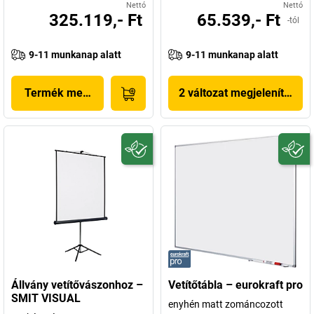
Nettó
Nettó
325.119,- Ft
65.539,- Ft
-tól
9-11 munkanap alatt
9-11 munkanap alatt
Termék megjelenítése
2 változat megjelenítése
Állvány vetítővászonhoz –
Vetítőtábla – eurokraft pro
SMIT VISUAL
enyhén matt zománcozott