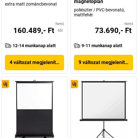
magnetoplan
extra matt zománcbevonat
poliészter / PVC-bevonatú,
mattfehér
Nettó
Nettó
160.489,- Ft
73.690,- Ft
-tól
12-14 munkanap alatt
9-11 munkanap alatt
4 változat megjelenítése
9 változat megjelenítése
Új
Új