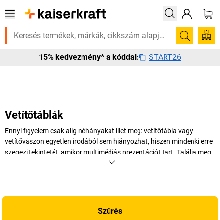
ksége van rá? Válogatott bestseller termékeinket 3–4 munkanapon belül 
Keresés
START26
15% kedvezmény* a kóddal:
Vetítőtáblák
Ennyi figyelem csak alig néhányakat illet meg: vetítőtábla vagy
vetítővászon egyetlen irodából sem hiányozhat, hiszen mindenki erre
szegezi tekintetét, amikor multimédiás prezentációt tart. Találja meg
a
kaiserkraft
-nál a megfelelő modellt, amely tökéletes keretet ad
prezentációjának. Kínálatunkban a helyhez kötött vetítővásznak
mellett mobil kiviteleket is talál.
+
Több megjelenítése
Szűrés