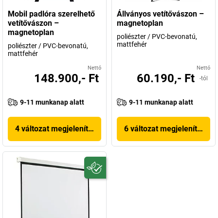
Mobil padlóra szerelhető
Állványos vetítővászon –
vetítővászon –
magnetoplan
magnetoplan
poliészter / PVC-bevonatú,
mattfehér
poliészter / PVC-bevonatú,
mattfehér
Nettó
Nettó
148.900,- Ft
60.190,- Ft
-tól
9-11 munkanap alatt
9-11 munkanap alatt
4 változat megjelenítése
6 változat megjelenítése