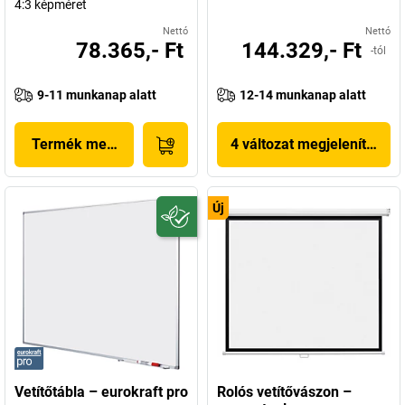
4:3 képméret
Nettó
Nettó
78.365,- Ft
144.329,- Ft
-tól
9-11 munkanap alatt
12-14 munkanap alatt
Termék megjelenítése
4 változat megjelenítése
Új
Vetítőtábla – eurokraft pro
Rolós vetítővászon –