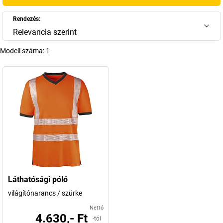
+
Több megjelenítése
Rendezés:
Relevancia szerint
Modell száma:
1
Láthatósági póló
világítónarancs / szürke
Nettó
4.630,- Ft
-tól