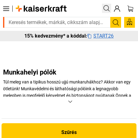
Sürgősen szüksége van rá? Válogatott bestseller termékeink
Keresés
START26
15% kedvezmény* a kóddal:
Munkahelyi pólók
Túl meleg van a tipikus hosszú ujjú munkaruhákhoz? Akkor van egy
ötletünk! Munkavédelmi és láthatósági pólóink a legnagyobb
melegben is megfelelő kényelmet és biztonságot nyújtanak Önnek a
láthatóság tekintetében. A sárga és narancssárga jelzőszínek,
valamint a fényvisszaverő csíkok ugyanis gondoskodnak róla, hogy
mindenki azonnal észrevegye Önt. Most mindent megtudhat, amit a
munkapólókról és munkaruhákról tudni érdemes, bármelyik évszakról
legyen is szó!
Szűrés