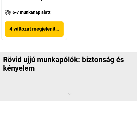
6-7 munkanap alatt
4 változat megjelenítése
Rövid ujjú munkapólók: biztonság és
kényelem
Természetesen mindig a biztonság az első. De miért kellene a forró
napokon túl vastag munkaruhák alatt szenvednie? Válasszon inkább
szellős munkapólót, amely nemcsak a láthatóságra vonatkozó
előírásoknak felel meg, hanem a kényelmes viselet is mellette szól.
Milyen munkapólók állnak rendelkezésre?