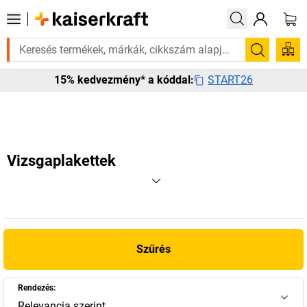
ge van rá? Válogatott bestseller termékeinket 3–4 munkanapon belül kis
Keresés
START26
15% kedvezmény* a kóddal:
Vizsgaplakettek
Szűrés
Rendezés:
Relevancia szerint