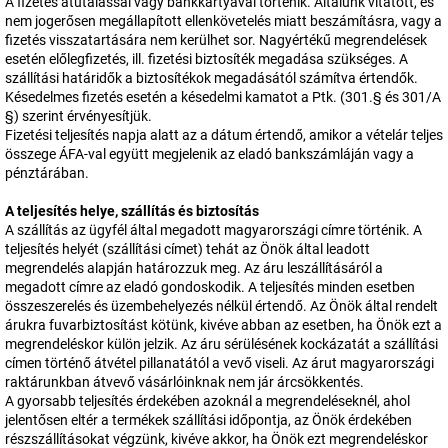
A fizetés átutalással vagy bankkártyával történik. Általunk vitatott, és
nem jogerősen megállapított ellenkövetelés miatt beszámításra, vagy a
fizetés visszatartására nem kerülhet sor. Nagyértékű megrendelések
esetén előlegfizetés, ill. fizetési biztosíték megadása szükséges. A
szállítási határidők a biztosítékok megadásától számítva értendők.
Késedelmes fizetés esetén a késedelmi kamatot a Ptk. (301.§ és 301/A
§) szerint érvényesítjük.
Fizetési teljesítés napja alatt az a dátum értendő, amikor a vételár teljes
összege ÁFA-val együtt megjelenik az eladó bankszámláján vagy a
pénztárában.
A teljesítés helye, szállítás és biztosítás
A szállítás az ügyfél által megadott magyarországi címre történik. A
teljesítés helyét (szállítási címet) tehát az Önök által leadott
megrendelés alapján határozzuk meg. Az áru leszállításáról a
megadott címre az eladó gondoskodik. A teljesítés minden esetben
összeszerelés és üzembehelyezés nélkül értendő. Az Önök által rendelt
árukra fuvarbiztosítást kötünk, kivéve abban az esetben, ha Önök ezt a
megrendeléskor külön jelzik. Az áru sérülésének kockázatát a szállítási
címen történő átvétel pillanatától a vevő viseli. Az árut magyarországi
raktárunkban átvevő vásárlóinknak nem jár árcsökkentés.
A gyorsabb teljesítés érdekében azoknál a megrendeléseknél, ahol
jelentősen eltér a termékek szállítási időpontja, az Önök érdekében
részszállításokat végzünk, kivéve akkor, ha Önök ezt megrendeléskor