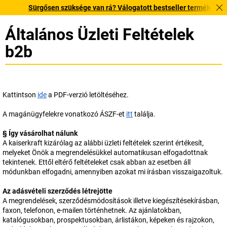
Sürgősen szüksége van rá? Válogatott bestseller termékeinket 3–4 m
Általános Üzleti Feltételek
b2b
Kattintson
ide
a PDF-verzió letöltéséhez.
A magánügyfelekre vonatkozó ÁSZF-et
itt
találja.
§ Így vásárolhat nálunk
A
kaiserkraft
kizárólag az alábbi üzleti feltételek szerint értékesít,
melyeket Önök a megrendelésükkel automatikusan elfogadottnak
tekintenek. Ettől eltérő feltételeket csak abban az esetben áll
módunkban elfogadni, amennyiben azokat mi írásban visszaigazoltuk.
Az adásvételi szerződés létrejötte
A megrendelések, szerződésmódosítások illetve kiegészítésekírásban,
faxon, telefonon, e-mailen történhetnek. Az ajánlatokban,
katalógusokban, prospektusokban, árlistákon, képeken és rajzokon,