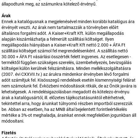
állapodtunk meg, az számunkra kötelező érvényű.
Árak
Ennek a katalógusnak a megjelenésével minden korábbi katalógus ára
érvényét veszti. Az árak nem tartalmazzák a törvényben előírt
általános forgalmi adót. A Kaiser+Kraft Kft. külön megállapodás
alapján kiszámlázhatja a felmerült szállítási költséget. Ilyen
megállapodás hiányában a Kaiser+Kraft Kft nettó 2.000 + ÁFA Ft
szállítási költséget számol fel megrendelésenként. A szállítás nettó
30.000 + ÁFA Ft vásárlási összérték felett ingyenes. Az esetlegesen -
terméktől függően szükséges szerelés, üzembehelyezés, bevizsgálás
költségei külön kerülnek felszámításra. Minden mellékszolgáltatásra
(2007. évi CXXVII.tv.) az árukra mindenkor érvényben lévő forgalmi
adót számítjuk fel. Kisösszegű rendelések esetén kismennyiségi felárat
nem számolunk fel. Évközbeni módosítások ritkák, de az Önök javára is
lehetségesek. A rendelésigazolásban megadott és kötelezo érvényu
árak a katalógusártól, ill. előzetes tájékoztatásunktól eltérhetnek,
tekintettel arra, hogy áruinkat túlnyomó részben importból szerezzük
be. Abban az esetben, ha az MNB által bejelentett forintleértékelés
mértéke a 3%-ot meghaladja, árainkat ennek megfelelően jogunkban áll
módosítani.
Fizetés