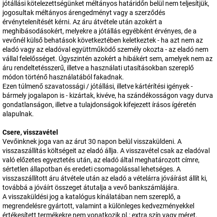
jótállási kötelezettségünket méltányos határidőn belül nem teljesítjük,
jogosultak méltányos árengedményt vagy a szerződés
érvénytelenítését kérni. Az áru átvétele után azokért a
meghibásodásokért, melyekre a jótállás egyébként érvényes, de a
vevőnél külső behatások következtében keletkeztek - ha azt nem az
eladó vagy az eladóval együttműködő személy okozta - az eladó nem
vállal felelősséget. Úgyszintén azokért a hibákért sem, amelyek nem az
áru rendeltetésszerű, illetve a használati utasításokban szereplő
módon történő használatából fakadnak.
Ezen túlmenő szavatossági / jótállási, illetve kártérítési igények -
bármely jogalapon is - kizártak, kivéve, ha szándékosságon vagy durva
gondatlanságon, illetve a tulajdonságok kifejezett írásos ígéretén
alapulnak.
Csere, visszavétel
Vevőinknek joga van az árut 30 napon belül visszaküldeni. A
visszaszállítás költségeit az eladó állja. A visszavétel csak az eladóval
való előzetes egyeztetés után, az eladó által meghatározott címre,
sértetlen állapotban és eredeti csomagolással lehetséges. A
visszaszállított áru átvétele után az eladó a vételárra jóváírást állít ki,
továbbá a jóváírt összeget átutalja a vevő bankszámlájára.
A visszaküldési jog a katalógus kínálatában nem szereplő, a
megrendelésre gyártott, valamint a különleges kedvezményekkel
értékesített termékekre nem vonatkozik pl.: extra szín vagy méret,