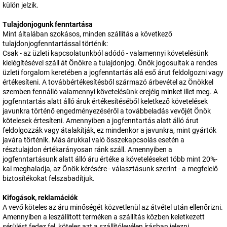
külön jelzik.
Tulajdonjogunk fenntartása
Mint általában szokásos, minden szállítás a következő
tulajdonjogfenntartással történik:
Csak - az üzleti kapcsolatunkból adódó - valamennyi követelésünk
kielégítésével száll át Önökre a tulajdonjog. Önök jogosultak a rendes
üzleti forgalom keretében a jogfenntartás alá eső árut feldolgozni vagy
értékesíteni. A továbbértékesítésből származó árbevétel az Önökkel
szemben fennálló valamennyi követelésünk erejéig minket illet meg. A
jogfenntartás alatt álló áruk értékesítéséből keletkező követelések
javunkra történő engedményezéséről a továbbeladás vevőjét Önök
kötelesek értesíteni. Amennyiben a jogfenntartás alatt álló árut
feldolgozzák vagy átalakítják, ez mindenkor a javunkra, mint gyártók
javára történik. Más árukkal való összekapcsolás esetén a
résztulajdon értékarányosan ránk száll. Amennyiben a
jogfenntartásunk alatt álló áru értéke a követeléseket több mint 20%-
kal meghaladja, az Önök kérésére - választásunk szerint - a megfelelő
biztosítékokat felszabadítjuk.
Kifogások, reklamációk
A vevő köteles az áru minőségét közvetlenül az átvétel után ellenőrizni.
Amennyiben a leszállított terméken a szállítás közben keletkezett
sérülést fedez fel, köteles azt a szállítólevélen írásban jelezni.