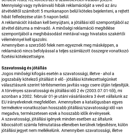
Mennyiségi vagy nyilvánvaló hibák reklamációját a vevő az áru
átvételétől számított 5 munkanapon belül köteles bejelenteni, a rejtett
hibát felfedezése után 5 napon belül.
A reklamációt írásban kell benyújtani, a jótállási idő szempontjából az
átvétel dátuma a mérvadó. A minőségi reklamáció megítélése
szempontjából a meghibásodást mintával vagy hivatalos szakértői
véleménnyel kell igazolni.
Amennyiben a szerződő felek nem egyeznek meg másképpen, a
reklamáció nincs befolyással a teljes számlázott összegre vonatkozó
fizetési kötelezettségre.
Szavatosság és jótállás
Jogos minőségi kifogás esetén a szavatossági, illetve - ahol a
jogszabály kötelező jótállást ír elő - jótállási kötelezettségünket
választásunk szerint térítésmentes javítás vagy csere útján teljesítjük.
A törvényes szavatossági és jótállási idő 2 év (2003.07.01-től), mi
azonban a 2002. február 01-je utáni vásárlásokra 3 évet vállalunk az
EU irányelveknek megfelelően. Amennyiben a katalógusban egyes
termékekre vonatkozóan hosszabb jótállási/szavatossági idő van
megadva, természetesen ezek a hosszabb idők érvényesek.
A szavatossági, jótállási igények minden esetben az általunk
kibocsátott számla felmutatása ellenében kerülnek teljesítésre, külön
jótállási jegyet nem mellékelünk. Amennyiben szavatossági, illetve