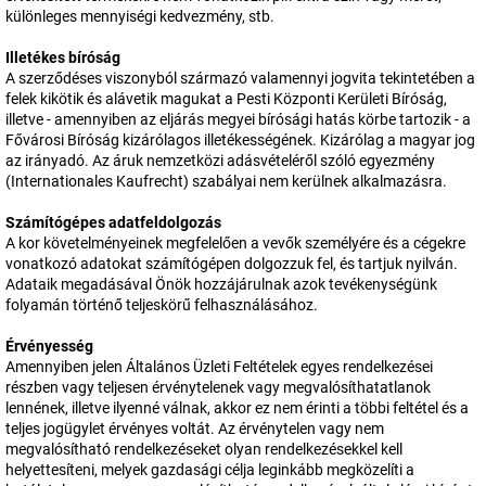
különleges mennyiségi kedvezmény, stb.
Illetékes bíróság
A szerződéses viszonyból származó valamennyi jogvita tekintetében a
felek kikötik és alávetik magukat a Pesti Központi Kerületi Bíróság,
illetve - amennyiben az eljárás megyei bírósági hatás körbe tartozik - a
Fővárosi Bíróság kizárólagos illetékességének. Kizárólag a magyar jog
az irányadó. Az áruk nemzetközi adásvételéről szóló egyezmény
(Internationales Kaufrecht) szabályai nem kerülnek alkalmazásra.
Számítógépes adatfeldolgozás
A kor követelményeinek megfelelően a vevők személyére és a cégekre
vonatkozó adatokat számítógépen dolgozzuk fel, és tartjuk nyilván.
Adataik megadásával Önök hozzájárulnak azok tevékenységünk
folyamán történő teljeskörű felhasználásához.
Érvényesség
Amennyiben jelen Általános Üzleti Feltételek egyes rendelkezései
részben vagy teljesen érvénytelenek vagy megvalósíthatatlanok
lennének, illetve ilyenné válnak, akkor ez nem érinti a többi feltétel és a
teljes jogügylet érvényes voltát. Az érvénytelen vagy nem
megvalósítható rendelkezéseket olyan rendelkezésekkel kell
helyettesíteni, melyek gazdasági célja leginkább megközelíti a