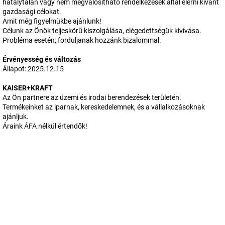
hatálytalan vagy nem megvalósítható rendelkezések által elérni kívánt
gazdasági célokat.
Amit még figyelmükbe ajánlunk!
Célunk az Önök teljeskörű kiszolgálása, elégedettségük kivívása.
Probléma esetén, forduljanak hozzánk bizalommal.
Érvényesség és változás
Állapot: 2025.12.15
KAISER+KRAFT
Az Ön partnere az üzemi és irodai berendezések területén.
Termékeinket az iparnak, kereskedelemnek, és a vállalkozásoknak
ajánljuk.
Áraink ÁFA nélkül értendők!