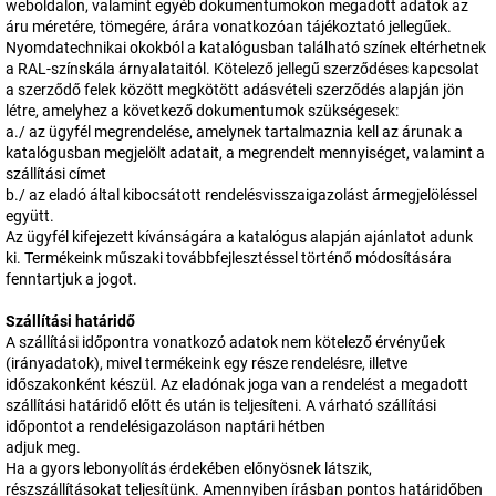
weboldalon, valamint egyéb dokumentumokon megadott adatok az
áru méretére, tömegére, árára vonatkozóan tájékoztató jellegűek.
Nyomdatechnikai okokból a katalógusban található színek eltérhetnek
a RAL-színskála árnyalataitól. Kötelező jellegű szerződéses kapcsolat
a szerződő felek között megkötött adásvételi szerződés alapján jön
létre, amelyhez a következő dokumentumok szükségesek:
a./ az ügyfél megrendelése, amelynek tartalmaznia kell az árunak a
katalógusban megjelölt adatait, a megrendelt mennyiséget, valamint a
szállítási címet
b./ az eladó által kibocsátott rendelésvisszaigazolást ármegjelöléssel
együtt.
Az ügyfél kifejezett kívánságára a katalógus alapján ajánlatot adunk
ki. Termékeink műszaki továbbfejlesztéssel történő módosítására
fenntartjuk a jogot.
Szállítási határidő
A szállítási időpontra vonatkozó adatok nem kötelező érvényűek
(irányadatok), mivel termékeink egy része rendelésre, illetve
időszakonként készül. Az eladónak joga van a rendelést a megadott
szállítási határidő előtt és után is teljesíteni. A várható szállítási
időpontot a rendelésigazoláson naptári hétben
adjuk meg.
Ha a gyors lebonyolítás érdekében előnyösnek látszik,
részszállításokat teljesítünk. Amennyiben írásban pontos határidőben