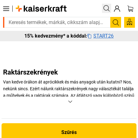
á? Válogatott bestseller termékeinket 3–4 munkanapon belül kiszállítju
Keresés
START26
15% kedvezmény* a kóddal:
Raktárszekrények
Van kedve órákon át aprócikkek és más anyagok után kutatni? Nos,
nekünk sincs. Ezért nálunk raktárszekrények nagy választékát találja
a műhelyek és a raktárak számára. Az átlátszó vagy különböző színű
dobozokkal a jövőben mindent egy szempillantás alatt megtalálhat –
ígérjük!
+
Több megjelenítése
Szűrés