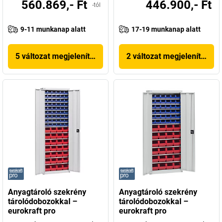
560.869,- Ft
446.900,- Ft
-tól
9-11 munkanap alatt
17-19 munkanap alatt
5 változat megjelenítése
2 változat megjelenítése
Anyagtároló szekrény
Anyagtároló szekrény
tárolódobozokkal –
tárolódobozokkal –
eurokraft pro
eurokraft pro