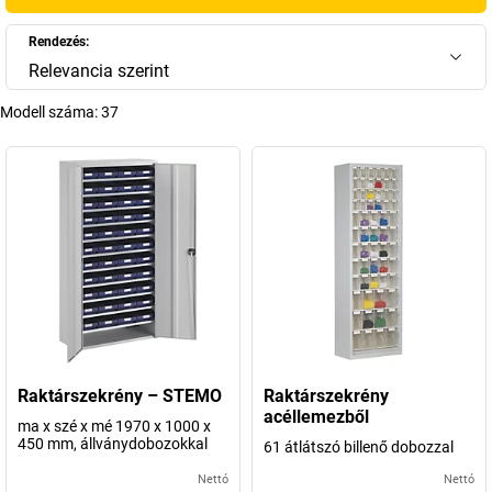
Rendezés:
Relevancia szerint
Modell száma:
37
Raktárszekrény – STEMO
Raktárszekrény
acéllemezből
ma x szé x mé 1970 x 1000 x
450 mm, állványdobozokkal
61 átlátszó billenő dobozzal
Nettó
Nettó