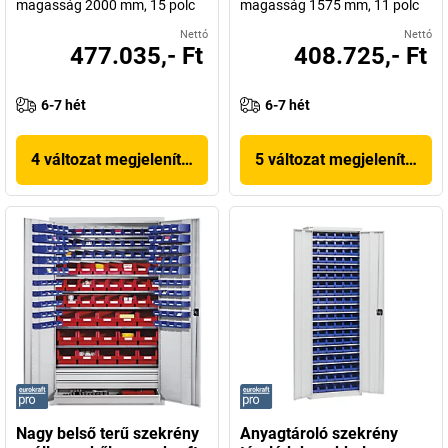
magasság 2000 mm, 15 polc
magasság 1575 mm, 11 polc
Nettó
Nettó
477.035,- Ft
408.725,- Ft
6-7 hét
6-7 hét
4 változat megjelenítése
5 változat megjelenítése
Nagy belső terű szekrény
Anyagtároló szekrény