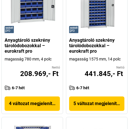
Anyagtároló szekrény
Anyagtároló szekrény
tárolódobozokkal –
tárolódobozokkal –
eurokraft pro
eurokraft pro
magasság 780 mm, 4 polc
magasság 1575 mm, 14 polc
Nettó
Nettó
208.969,- Ft
441.845,- Ft
6-7 hét
6-7 hét
4 változat megjelenítése
5 változat megjelenítése