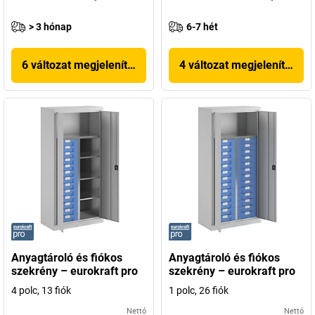
> 3 hónap
6-7 hét
6 változat megjelenítése
4 változat megjelenítése
Anyagtároló és fiókos
Anyagtároló és fiókos
szekrény – eurokraft pro
szekrény – eurokraft pro
4 polc, 13 fiók
1 polc, 26 fiók
Nettó
Nettó