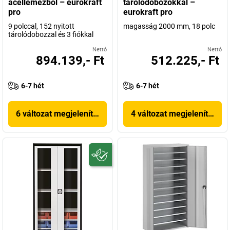
acéllemezből – eurokraft
tárolódobozokkal –
pro
eurokraft pro
9 polccal, 152 nyitott
magasság 2000 mm, 18 polc
tárolódobozzal és 3 fiókkal
Nettó
Nettó
894.139,- Ft
512.225,- Ft
6-7 hét
6-7 hét
6 változat megjelenítése
4 változat megjelenítése