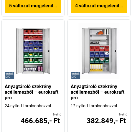
5 változat megjelenítése
4 változat megjelenítése
Anyagtároló szekrény
Anyagtároló szekrény
acéllemezből – eurokraft
acéllemezből – eurokraft
pro
pro
24 nyitott tárolódobozzal
12 nyitott tárolódobozzal
Nettó
Nettó
466.685,- Ft
382.849,- Ft