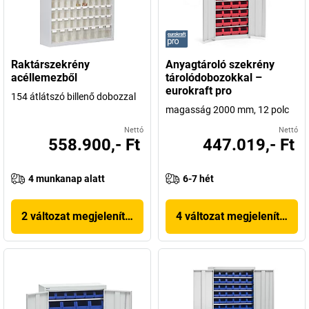
Raktárszekrény
Anyagtároló szekrény
acéllemezből
tárolódobozokkal –
eurokraft pro
154 átlátszó billenő dobozzal
magasság 2000 mm, 12 polc
Nettó
Nettó
558.900,- Ft
447.019,- Ft
4 munkanap alatt
6-7 hét
2 változat megjelenítése
4 változat megjelenítése