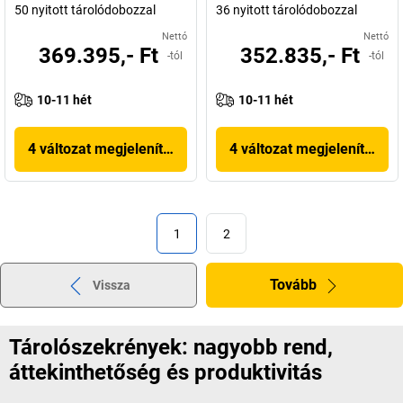
50 nyitott tárolódobozzal
36 nyitott tárolódobozzal
Nettó
Nettó
369.395,- Ft
352.835,- Ft
-tól
-tól
10-11 hét
10-11 hét
4 változat megjelenítése
4 változat megjelenítése
1
2
Tovább
Vissza
Tárolószekrények: nagyobb rend,
áttekinthetőség és produktivitás