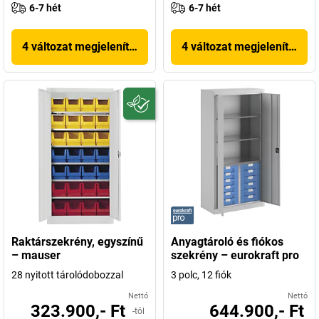
6-7 hét
6-7 hét
4 változat megjelenítése
4 változat megjelenítése
Raktárszekrény, egyszínű
Anyagtároló és fiókos
– mauser
szekrény – eurokraft pro
28 nyitott tárolódobozzal
3 polc, 12 fiók
Nettó
Nettó
323.900,- Ft
644.900,- Ft
-tól