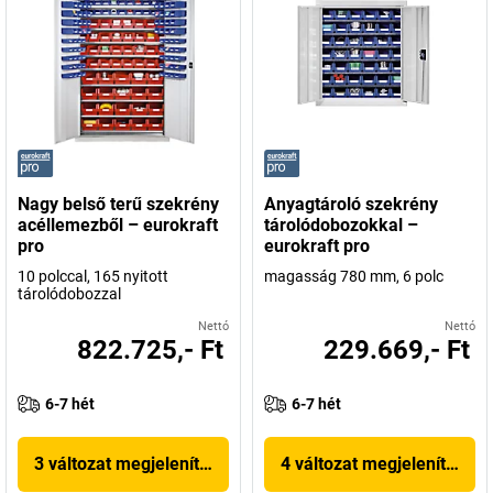
Nagy belső terű szekrény
Anyagtároló szekrény
acéllemezből – eurokraft
tárolódobozokkal –
pro
eurokraft pro
10 polccal, 165 nyitott
magasság 780 mm, 6 polc
tárolódobozzal
Nettó
Nettó
822.725,- Ft
229.669,- Ft
6-7 hét
6-7 hét
3 változat megjelenítése
4 változat megjelenítése