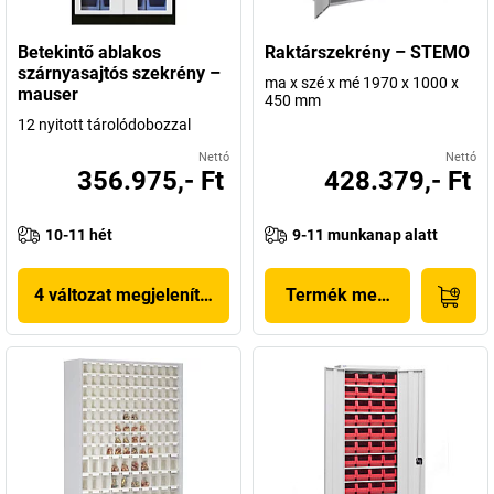
Betekintő ablakos
Raktárszekrény – STEMO
szárnyasajtós szekrény –
ma x szé x mé 1970 x 1000 x
mauser
450 mm
12 nyitott tárolódobozzal
Nettó
Nettó
356.975,- Ft
428.379,- Ft
10-11 hét
9-11 munkanap alatt
4 változat megjelenítése
Termék megjelenítése