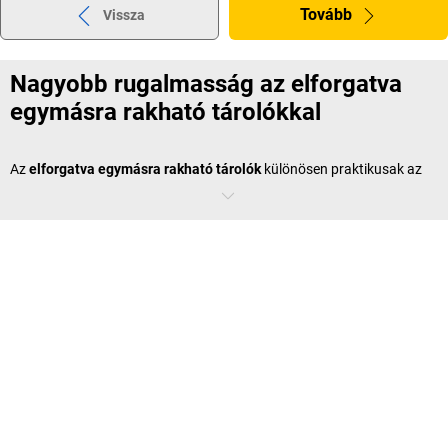
Tovább
Vissza
Nagyobb rugalmasság az elforgatva
egymásra rakható tárolókkal
Az
elforgatva egymásra rakható tárolók
különösen praktikusak az
üres tárolók tárolása és visszavitele során. A tárolók egyszerűen, 180
fokkal elfordítva egymásra vagy egymásba is rakhatók, amivel
nemcsak helyet takaríthat meg a szállítás és a tárolás során, hanem
költségeket is. A tárolók masszív, élelmiszerekhez alkalmas
műanyagból készülnek, így higiéniailag érzékeny területeken is
használhatók. Különösen népszerűek az élelmiszer-feldolgozásban, a
logisztikában és a nagykereskedelemben. További előny: számos
modell hőmérsékletálló, így hűtőházakban vagy kültéren is
használható.
Műanyag rakásolható tárolók