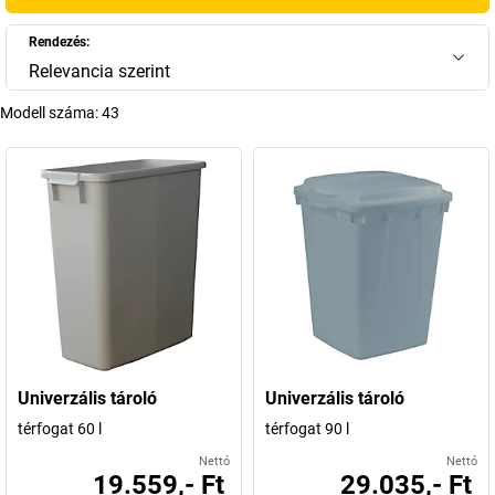
élelmiszeriparról – a funkcionalitás, a strapabíró anyagok és a
könnyű kezelhetőség mind
az egymásba rakható tárolók
mellett szól.
Rendezés:
Kínálatunkban műanyag rakásolható tárolók, Euro-szabvány szerinti
Relevancia szerint
ládák és Euro-szabvány szerinti rakásolható tárolók széles
Modell száma:
43
választékát találja, amelyek rugalmasan az Ön igényeihez
igazíthatók.
+
Több megjelenítése
Univerzális tároló
Univerzális tároló
térfogat 60 l
térfogat 90 l
Nettó
Nettó
19.559,- Ft
29.035,- Ft