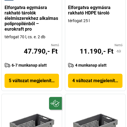
Elforgatva egymásra
Elforgatva egymásra
rakható tárolók
rakható HDPE tároló
élelmiszerekhez alkalmas
térfogat 25 l
polipropilénből –
eurokraft pro
térfogat 70 l, cs. e. 2 db
Nettó
Nettó
47.790,- Ft
11.190,- Ft
-tól
6-7 munkanap alatt
4 munkanap alatt
5 változat megjelenítése
4 változat megjelenítése