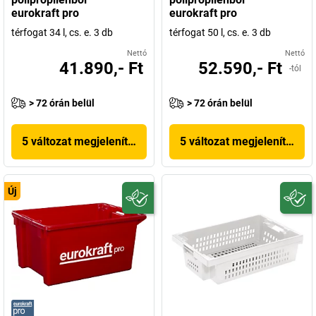
eurokraft pro
eurokraft pro
térfogat 34 l, cs. e. 3 db
térfogat 50 l, cs. e. 3 db
Nettó
Nettó
41.890,- Ft
52.590,- Ft
-tól
> 72 órán belül
> 72 órán belül
5 változat megjelenítése
5 változat megjelenítése
Új