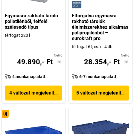
Egymásra rakható tároló
Elforgatva egymásra
polietilénből, felfelé
rakható tárolók
szélesedő típus
élelmiszerekhez alkalmas
polipropilénből –
térfogat 220 l
eurokraft pro
térfogat 6 l, cs. e. 4 db
Nettó
Nettó
49.890,- Ft
28.354,- Ft
-tól
-tól
4 munkanap alatt
6-7 munkanap alatt
4 változat megjelenítése
5 változat megjelenítése
Új