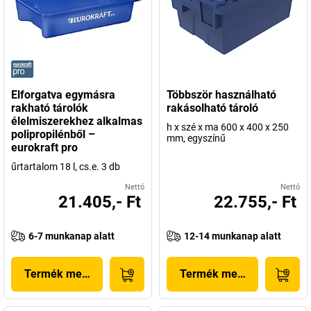
Elforgatva egymásra
Többször használható
rakható tárolók
rakásolható tároló
élelmiszerekhez alkalmas
h x szé x ma 600 x 400 x 250
polipropilénből –
mm, egyszínű
eurokraft pro
űrtartalom 18 l, cs.e. 3 db
Nettó
Nettó
21.405,- Ft
22.755,- Ft
6-7 munkanap alatt
12-14 munkanap alatt
Termék megjelenítése
Termék megjelenítése