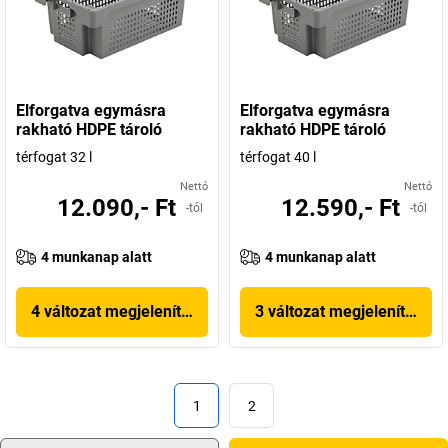
Elforgatva egymásra
Elforgatva egymásra
rakható HDPE tároló
rakható HDPE tároló
térfogat 32 l
térfogat 40 l
Nettó
Nettó
12.090,- Ft
12.590,- Ft
-tól
-tól
4 munkanap alatt
4 munkanap alatt
4 változat megjelenítése
3 változat megjelenítése
1
2