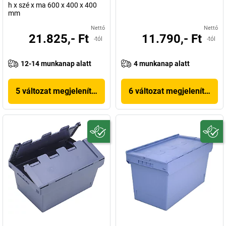
h x szé x ma 600 x 400 x 400
mm
Nettó
Nettó
21.825,- Ft
11.790,- Ft
-tól
-tól
12-14 munkanap alatt
4 munkanap alatt
5 változat megjelenítése
6 változat megjelenítése