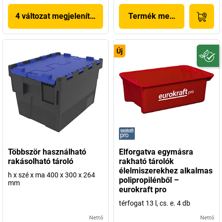
4 változat megjelenítése
Termék megjelenítése
Új
Többször használható
Elforgatva egymásra
rakásolható tároló
rakható tárolók
élelmiszerekhez alkalmas
h x szé x ma 400 x 300 x 264
polipropilénből –
mm
eurokraft pro
térfogat 13 l, cs. e. 4 db
Nettó
Nettó