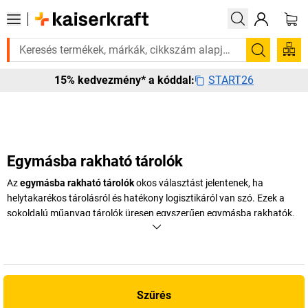
álogatott bestseller termékeinket 3–4 munkanapon belül kiszállítjuk. F
Keresés
START26
15% kedvezmény* a kóddal:
Egymásba rakható tárolók
Az
egymásba rakható tárolók
okos választást jelentenek, ha
helytakarékos tárolásról és hatékony logisztikáról van szó. Ezek a
sokoldalú műanyag tárolók üresen egyszerűen egymásba rakhatók,
így jelentősen csökkenthető a szállítási és tárolási helyigény – ami
ideális olyan cégek számára, amelyek nagy áruforgalmat
bonyolítanak, vagy ahol szezonálisan ingadozó a kereslet. Különösen
praktikus – számos modell, például az egymásba és egymásra
rakható tárolók – tájolástól függően egymásra vagy egymásba is
Szűrés
helyezhetők. Legyen szó raktározásról, gyártásról, postázásról vagy