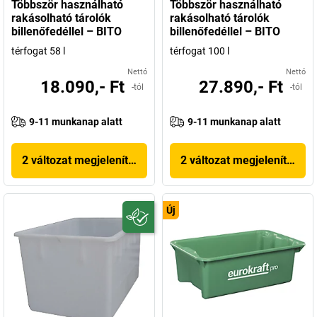
Többször használható
Többször használható
rakásolható tárolók
rakásolható tárolók
billenőfedéllel – BITO
billenőfedéllel – BITO
térfogat 58 l
térfogat 100 l
Nettó
Nettó
18.090,- Ft
27.890,- Ft
-tól
-tól
9-11 munkanap alatt
9-11 munkanap alatt
2 változat megjelenítése
2 változat megjelenítése
Új