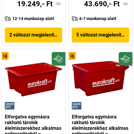
19.249,- Ft
43.690,- Ft
-tól
-tól
12-14 munkanap alatt
6-7 munkanap alatt
2 változat megjelenítése
5 változat megjelenítése
Új
Új
Elforgatva egymásra
Elforgatva egymásra
rakható tárolók
rakható tárolók
élelmiszerekhez alkalmas
élelmiszerekhez alkalmas
polipropilénből –
polipropilénből –