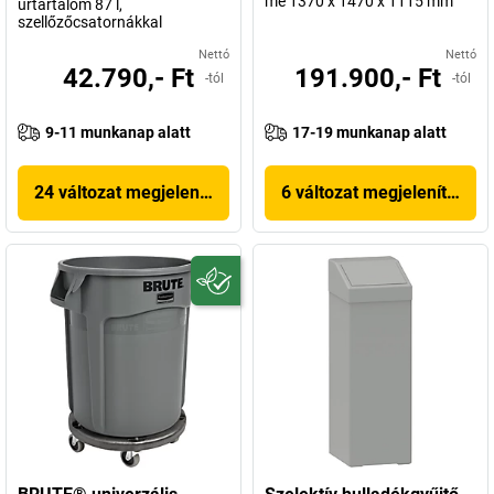
mé 1370 x 1470 x 1115 mm
űrtartalom 87 l,
szellőzőcsatornákkal
Nettó
Nettó
42.790,- Ft
191.900,- Ft
-tól
-tól
9-11 munkanap alatt
17-19 munkanap alatt
24 változat megjelenítése
6 változat megjelenítése