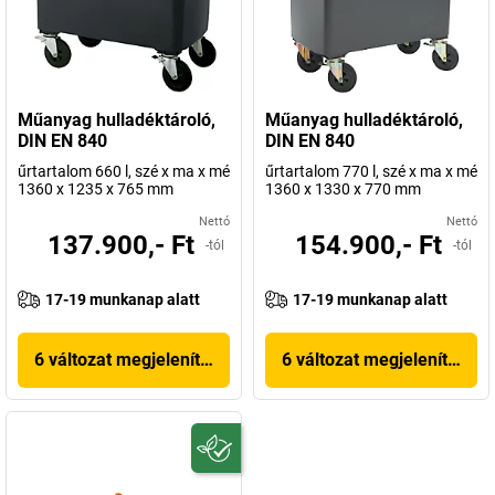
Műanyag hulladéktároló,
Műanyag hulladéktároló,
DIN EN 840
DIN EN 840
űrtartalom 660 l, szé x ma x mé
űrtartalom 770 l, szé x ma x mé
1360 x 1235 x 765 mm
1360 x 1330 x 770 mm
Nettó
Nettó
137.900,- Ft
154.900,- Ft
-tól
-tól
17-19 munkanap alatt
17-19 munkanap alatt
6 változat megjelenítése
6 változat megjelenítése