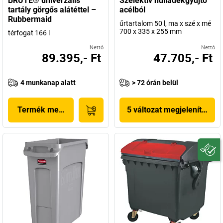
BRUTE® univerzális
Szelektív hulladékgyűjtő
tartály görgős alátéttel –
acélból
Rubbermaid
űrtartalom 50 l, ma x szé x mé
700 x 335 x 255 mm
térfogat 166 l
Nettó
Nettó
89.395,- Ft
47.705,- Ft
4 munkanap alatt
> 72 órán belül
Termék megjelenítése
5 változat megjelenítése