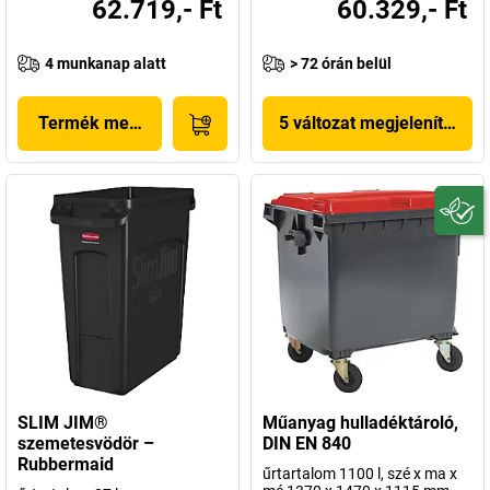
62.719,- Ft
60.329,- Ft
4 munkanap alatt
> 72 órán belül
Termék megjelenítése
5 változat megjelenítése
SLIM JIM®
Műanyag hulladéktároló,
szemetesvödör –
DIN EN 840
Rubbermaid
űrtartalom 1100 l, szé x ma x