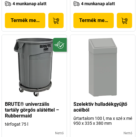
4 munkanap alatt
4 munkanap alatt
Termék megjelenítése
Termék megjelenítése
BRUTE® univerzális
Szelektív hulladékgyűjtő
tartály görgős alátéttel –
acélból
Rubbermaid
űrtartalom 100 l, ma x szé x mé
950 x 335 x 380 mm
térfogat 75 l
Nettó
Nettó