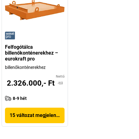
Felfogótálca
billenőkonténerekhez –
eurokraft pro
billenőkonténerekhez
Nettó
2.326.000,- Ft
-tól
8-9 hét
15 változat megjelenítése