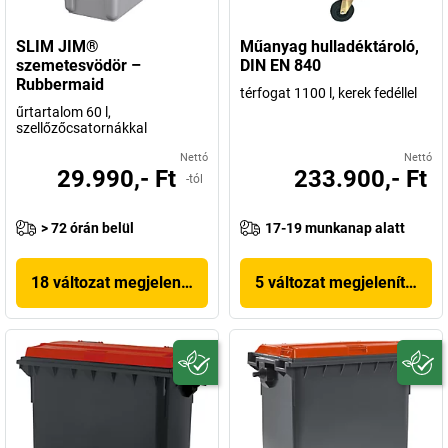
SLIM JIM®
Műanyag hulladéktároló,
szemetesvödör –
DIN EN 840
Rubbermaid
térfogat 1100 l, kerek fedéllel
űrtartalom 60 l,
szellőzőcsatornákkal
Nettó
Nettó
29.990,- Ft
233.900,- Ft
-tól
> 72 órán belül
17-19 munkanap alatt
18 változat megjelenítése
5 változat megjelenítése