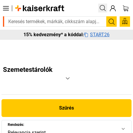
 van rá? Válogatott bestseller termékeinket 3–4 munkanapon belül kiszá
Keresés
START26
15% kedvezmény* a kóddal:
Szemetestárolók
Szűrés
Rendezés:
Relevancia szerint