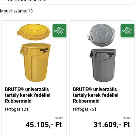
Modell száma:
13
BRUTE® univerzális
BRUTE® univerzális
tartály kerek fedéllel –
tartály kerek fedéllel –
Rubbermaid
Rubbermaid
térfogat 121 l
térfogat 75 l
Nettó
Nettó
45.105,- Ft
31.609,- Ft