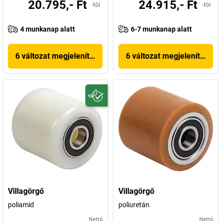
20.795,- Ft
24.915,- Ft
-tól
-tól
4 munkanap alatt
6-7 munkanap alatt
6 változat megjelenítése
6 változat megjelenítése
Villagörgő
Villagörgő
poliamid
poliuretán
Nettó
Nettó