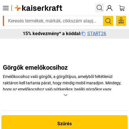
sen szüksége van rá? Válogatott bestseller termékeinket 3–4 munkanapon
Keresés
START26
15% kedvezmény* a kóddal:
Görgők emelőkocsihoz
Emelőkocsihoz való görgők, a görgőtípus, amelyből feltétlenül
raktáron kell tartania párat, hogy mindig mobil maradjon. Mindegy,
hogy az emelőkocsihoz való pótkerékre, beálló görgőkre vagy
villagörgőkre van szüksége az új termeléshez, mi mindennel ellátjuk.
+
Több megjelenítése
Szűrés