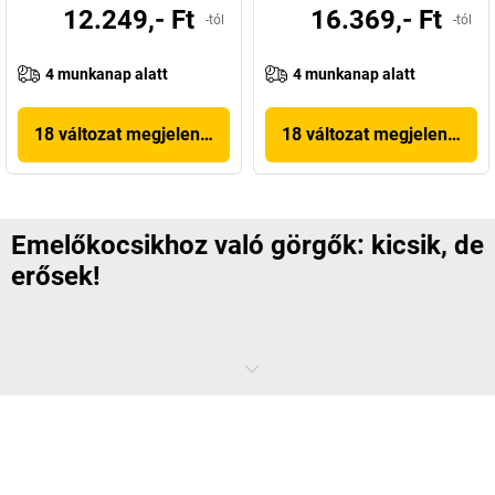
12.249,- Ft
16.369,- Ft
-tól
-tól
4 munkanap alatt
4 munkanap alatt
18 változat megjelenítése
18 változat megjelenítése
Emelőkocsikhoz való görgők: kicsik, de
erősek!
A emelőkocsihoz való, jellemzően kis méretű görgők láttán egy laikus
nem is sejtené, hogy több száz kilogrammos teherbírás rejlik bennük.
A raktári és szállítási logisztika nem túl feltűnő segítői azonban
keményen dolgoznak.