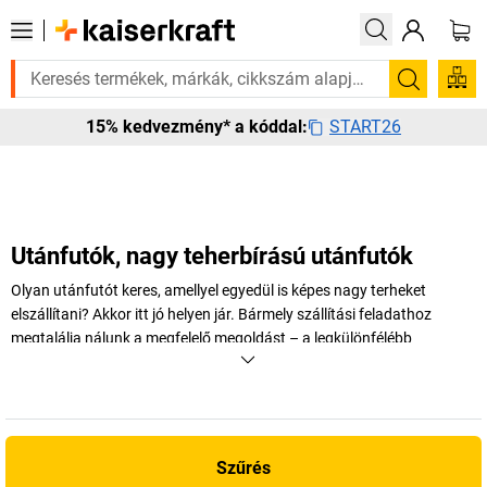
gatott bestseller termékeinket 3–4 munkanapon belül kiszállítjuk. Fede
Keresés
START26
15% kedvezmény* a kóddal:
Utánfutók, nagy teherbírású utánfutók
Olyan utánfutót keres, amellyel egyedül is képes nagy terheket
elszállítani? Akkor itt jó helyen jár. Bármely szállítási feladathoz
megtalálja nálunk a megfelelő megoldást – a legkülönfélébb
terhekhez és rakományméretekhez.
+
Több megjelenítése
Szűrés