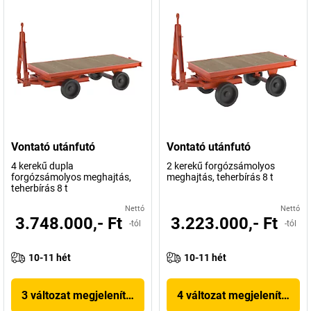
Vontató utánfutó
Vontató utánfutó
4 kerekű dupla
2 kerekű forgózsámolyos
forgózsámolyos meghajtás,
meghajtás, teherbírás 8 t
teherbírás 8 t
Nettó
Nettó
3.748.000,- Ft
3.223.000,- Ft
-tól
-tól
10-11 hét
10-11 hét
3 változat megjelenítése
4 változat megjelenítése