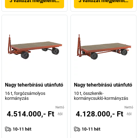
3 változat megjelenítése
3 változat megjelenítése
Nagy teherbírású utánfutó
Nagy teherbírású utánfutó
16 t, forgózsámolyos
10 t, összkerék-
kormányzás
kormánycsukló-kormányzás
Nettó
Nettó
4.514.000,- Ft
4.128.000,- Ft
-tól
-tól
10-11 hét
10-11 hét