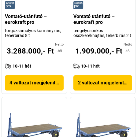
Vontató-utánfutó –
Vontató utánfutó –
eurokraft pro
eurokraft pro
forgózsámolyos kormányzás,
tengelycsonkos
teherbírás 8 t
összkerékhajtás, teherbírás 2 t
Nettó
Nettó
3.288.000,- Ft
1.909.000,- Ft
-tól
-tól
10-11 hét
10-11 hét
4 változat megjelenítése
2 változat megjelenítése