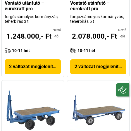
Vontató utánfutó –
Vontató utánfutó –
eurokraft pro
eurokraft pro
forgózsámolyos kormányzás,
forgózsámolyos kormányzás,
teherbírás 3 t
teherbírás 5 t
Nettó
Nettó
1.248.000,- Ft
2.078.000,- Ft
-tól
-tól
10-11 hét
10-11 hét
2 változat megjelenítése
2 változat megjelenítése