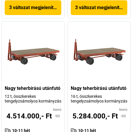
3 változat megjelenítése
3 változat megjelenítése
Nagy teherbírású utánfutó
Nagy teherbírású utánfutó
12 t, összkerekes
16 t, összkerekes
tengelyzsámolyos kormányzás
tengelyzsámolyos kormányzás
Nettó
Nettó
4.514.000,- Ft
5.284.000,- Ft
-tól
-tól
10-11 hét
10-11 hét