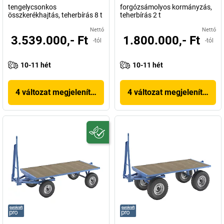
tengelycsonkos
forgózsámolyos kormányzás,
összkerékhajtás, teherbírás 8 t
teherbírás 2 t
Nettó
Nettó
3.539.000,- Ft
1.800.000,- Ft
-tól
-tól
10-11 hét
10-11 hét
4 változat megjelenítése
4 változat megjelenítése