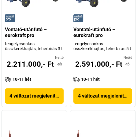
Vontató-utánfutó –
Vontató-utánfutó –
eurokraft pro
eurokraft pro
tengelycsonkos
tengelycsonkos
összkerékhajtás, teherbírás 3 t
összkerékhajtás, teherbírás 5 t
Nettó
Nettó
2.211.000,- Ft
2.591.000,- Ft
-tól
-tól
10-11 hét
10-11 hét
4 változat megjelenítése
4 változat megjelenítése