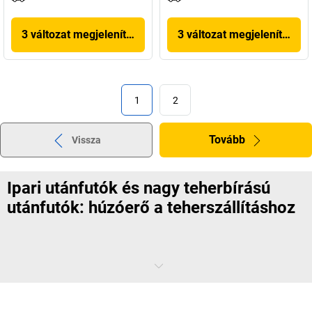
3 változat megjelenítése
3 változat megjelenítése
1
2
Tovább
Vissza
Ipari utánfutók és nagy teherbírású
utánfutók: húzóerő a teherszállításhoz
Ha a családi autó nem elég nagy a csomagokhoz, utánfutót használ.
És ha a teher túl sok a targoncának vagy az emelőkocsinak? A
kaiserkraft
kínálatában utánfutók széles választékát találja a nagy és
nehéz terhek sikeres szállításához.