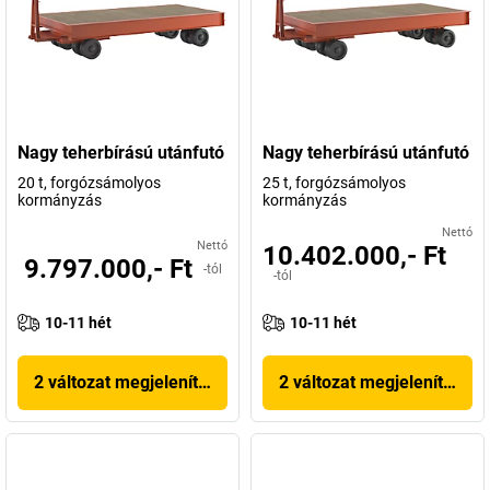
Nagy teherbírású utánfutó
Nagy teherbírású utánfutó
20 t, forgózsámolyos
25 t, forgózsámolyos
kormányzás
kormányzás
Nettó
Nettó
10.402.000,- Ft
9.797.000,- Ft
-tól
-tól
10-11 hét
10-11 hét
2 változat megjelenítése
2 változat megjelenítése