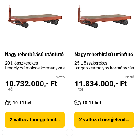
Nagy teherbírású utánfutó
Nagy teherbírású utánfutó
20 t, összkerekes
25 t, összkerekes
tengelyzsámolyos kormányzás
tengelyzsámolyos kormányzás
Nettó
Nettó
10.732.000,- Ft
11.834.000,- Ft
-tól
-tól
10-11 hét
10-11 hét
2 változat megjelenítése
2 változat megjelenítése