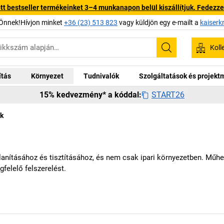
 bestseller termékeinket 3–4 munkanapon belül kiszállítjuk. Fedezze fe
Önnek!Hívjon minket
+36 (23) 513 823
vagy küldjön egy e-mailt a
kaiserk
Koll
Keresés
ítás
Környezet
Tudnivalók
Szolgáltatások és projek
START26
15% kedvezmény* a kóddal:
ok
lanításához és tisztításához, és nem csak ipari környezetben. Műhely
gfelelő felszerelést.