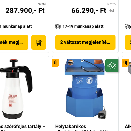
Nettó
Nettó
287.900,- Ft
66.290,- Ft
-tól
1 munkanap alatt
17-19 munkanap alatt
mék megjelenítése
2 változat megjelenítése
Új
Új
 szórófejes tartály –
Helytakarékos
Al