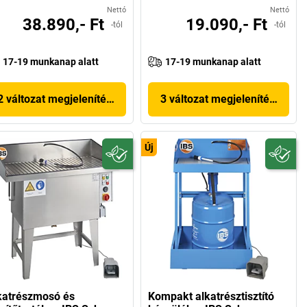
Nettó
Nettó
38.890,- Ft
19.090,- Ft
-tól
-tól
17-19 munkanap alatt
17-19 munkanap alatt
2 változat megjelenítése
3 változat megjelenítése
Új
katrészmosó és
Kompakt alkatrésztisztító