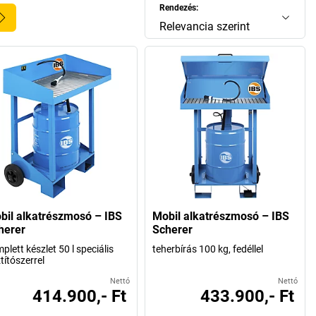
Rendezés:
Relevancia szerint
bil alkatrészmosó – IBS
Mobil alkatrészmosó – IBS
herer
Scherer
plett készlet 50 l speciális
teherbírás 100 kg, fedéllel
ztítószerrel
Nettó
Nettó
414.900,- Ft
433.900,- Ft