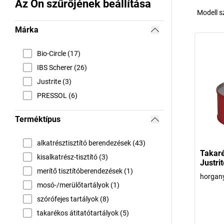
Az Ön szűrőjének beállítása
Modell 
Márka
Bio-Circle (17)
IBS Scherer (26)
Justrite (3)
PRESSOL (6)
Terméktípus
alkatrésztisztító berendezések (43)
Takaré
kisalkatrész-tisztító (3)
Justrit
merítő tisztítóberendezések (1)
horgany
mosó-/merülőtartályok (1)
szórófejes tartályok (8)
takarékos átitatótartályok (5)