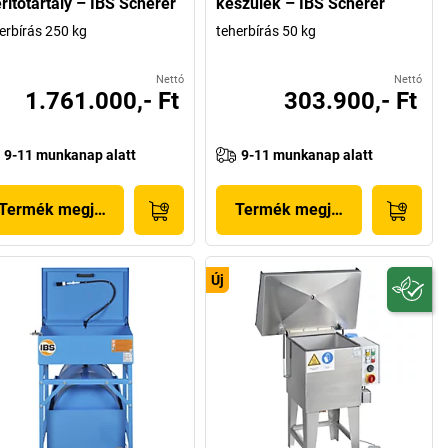
rítőtartály – IBS Scherer
készülék – IBS Scherer
erbírás 250 kg
teherbírás 50 kg
Nettó
Nettó
1.761.000,- Ft
303.900,- Ft
9-11 munkanap alatt
9-11 munkanap alatt
Termék megjelenítése
Termék megjelenítése
Új