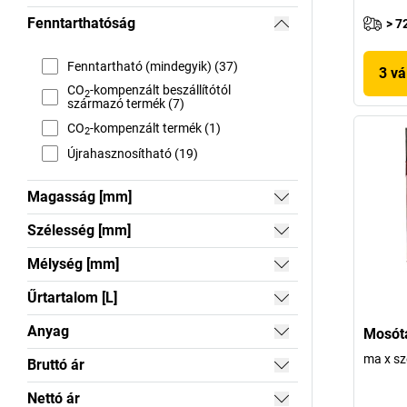
Fenntarthatóság
> 7
Fenntartható (mindegyik) (37)
3 vá
CO
-kompenzált beszállítótól
2
származó termék (7)
CO
-kompenzált termék (1)
2
Újrahasznosítható (19)
Magasság [mm]
Szélesség [mm]
Mélység [mm]
Űrtartalom [L]
Anyag
Mosóta
ma x s
Bruttó ár
Nettó ár