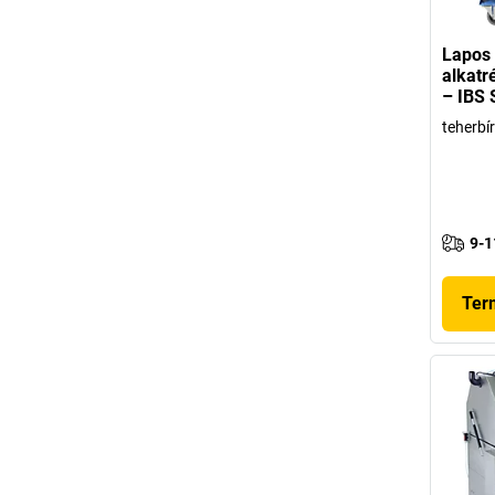
Lapos 
alkatr
– IBS 
teherbí
9-1
Ter