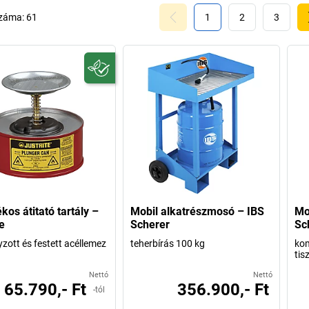
száma:
61
1
2
3
kos átitató tartály –
Mobil alkatrészmosó – IBS
Mo
e
Scherer
Sc
zott és festett acéllemez
teherbírás 100 kg
kom
tis
Nettó
Nettó
65.790,- Ft
356.900,- Ft
-tól