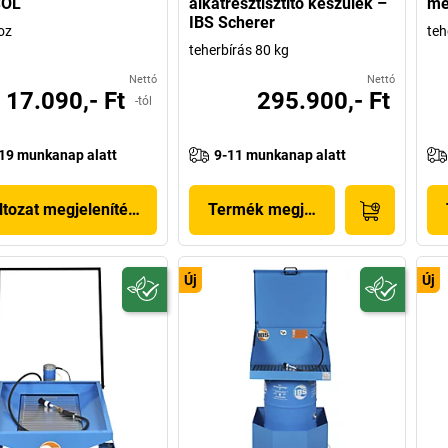
SOL
alkatrésztisztító készülék –
me
IBS Scherer
oz
teh
teherbírás 80 kg
Nettó
Nettó
17.090,- Ft
295.900,- Ft
-tól
19 munkanap alatt
9-11 munkanap alatt
ltozat megjelenítése
Termék megjelenítése
Új
Új