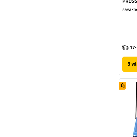
PRES
savakh
17-
3 vá
Új