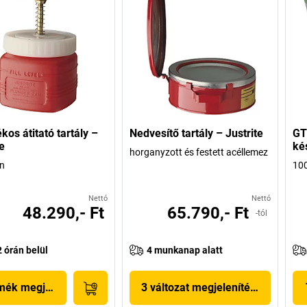
kos átitató tartály –
Nedvesítő tartály – Justrite
GT
e
ké
horganyzott és festett acéllemez
én
100
Nettó
Nettó
48.290,- Ft
65.790,- Ft
-tól
2 órán belül
4 munkanap alatt
mék megjelenítése
3 változat megjelenítése