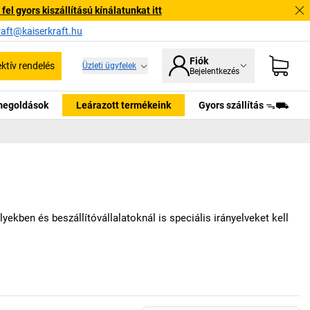
l gyors kiszállítású kínálatunkat itt
raft@kaiserkraft.hu
Fiók
ektív rendelés
Üzleti ügyfelek
Bejelentkezés
tmegoldások
Leárazott termékeink
Gyors szállítás ᯓ⛟
ekben és beszállítóvállalatoknál is speciális irányelveket kell