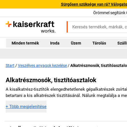
Sürgősen szüksége van rá? Válogatott
Örömmel segítünk 
Minden termék
Iroda
Üzem
Tárolás
Száll
Start
Veszélyes anyagok kezelése
Alkatrészmosók, tisztítóasztal
Alkatrészmosók, tisztítóasztalok
A kisalkatrész-tisztítók elengedhetetlenek gépalkatrészek zsírta
betartani a kis alkatrészek tisztításánál. Nálunk megtalálja a me
+
Több megjelenítése