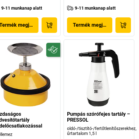
9-11 munkanap alatt
9-11 munkanap alatt
Termék megjelenítése
Termék megjelenítése
zdaságos
Pumpás szórófejes tartály –
dvesítőtartály
PRESSOL
ldelőcsatlakozással
oldó-/tisztító-/fertőtlenítőszerekhez,
űrtartalom 1,5 l
llemez