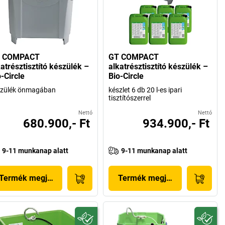
 COMPACT
GT COMPACT
atrésztisztító készülék –
alkatrésztisztító készülék –
-Circle
Bio-Circle
szülék önmagában
készlet 6 db 20 l-es ipari
tisztítószerrel
Nettó
Nettó
680.900,- Ft
934.900,- Ft
9-11 munkanap alatt
9-11 munkanap alatt
Termék megjelenítése
Termék megjelenítése