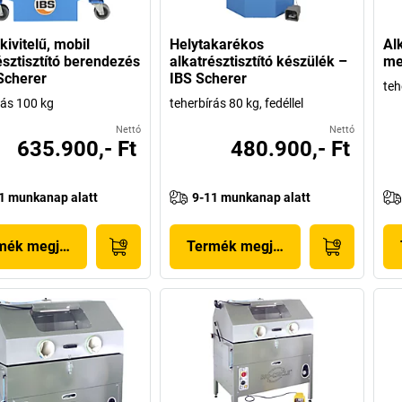
kivitelű, mobil
Helytakarékos
Al
észtisztító berendezés
alkatrésztisztító készülék –
me
Scherer
IBS Scherer
teh
rás 100 kg
teherbírás 80 kg, fedéllel
Nettó
Nettó
635.900,- Ft
480.900,- Ft
1 munkanap alatt
9-11 munkanap alatt
mék megjelenítése
Termék megjelenítése