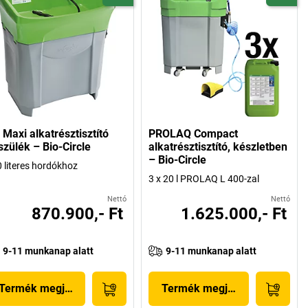
 Maxi alkatrésztisztító
PROLAQ Compact
szülék – Bio-Circle
alkatrésztisztító, készletben
– Bio-Circle
 literes hordókhoz
3 x 20 l PROLAQ L 400-zal
Nettó
Nettó
870.900,- Ft
1.625.000,- Ft
9-11 munkanap alatt
9-11 munkanap alatt
Termék megjelenítése
Termék megjelenítése