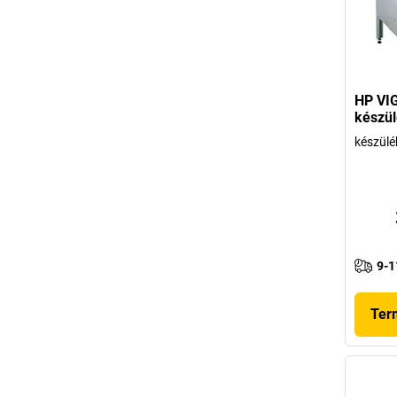
HP VIG
készül
készül
9-1
Ter