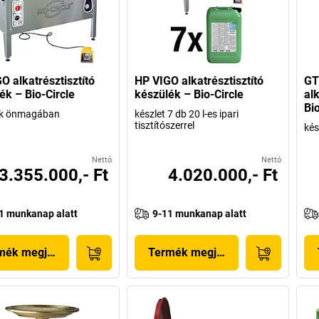
O alkatrésztisztító
HP VIGO alkatrésztisztító
GT
ék – Bio-Circle
készülék – Bio-Circle
alk
Bio
ék önmagában
készlet 7 db 20 l-es ipari
tisztítószerrel
ké
Nettó
Nettó
3.355.000,- Ft
4.020.000,- Ft
1 munkanap alatt
9-11 munkanap alatt
mék megjelenítése
Termék megjelenítése