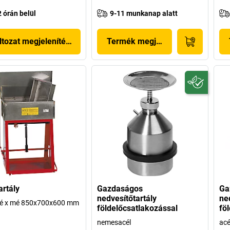
2 órán belül
9-11 munkanap alatt
ltozat megjelenítése
Termék megjelenítése
rtály
Gazdaságos
Ga
nedvesítőtartály
ne
zé x mé 850x700x600 mm
földelőcsatlakozással
fö
nemesacél
acé