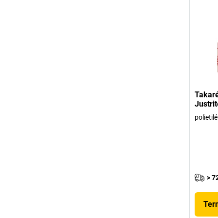
Takaré
Justrit
polietil
> 7
Ter