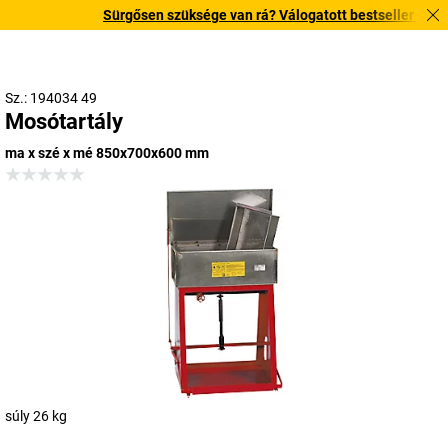
Sürgősen szüksége van rá? Válogatott bestseller termékei
Sz.: 194034 49
Mosótartály
ma x szé x mé 850x700x600 mm
súly 26 kg