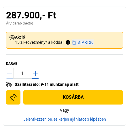
287.900,- Ft
Ár /
darab
(nettó)
Akció
15% kedvezmény* a kóddal:
i
START26
DARAB
Szállítási idő
:
9-11 munkanap alatt
KOSÁRBA
Vagy
Jelentkezzen be, és kérjen ajánlatot 3 lépésben