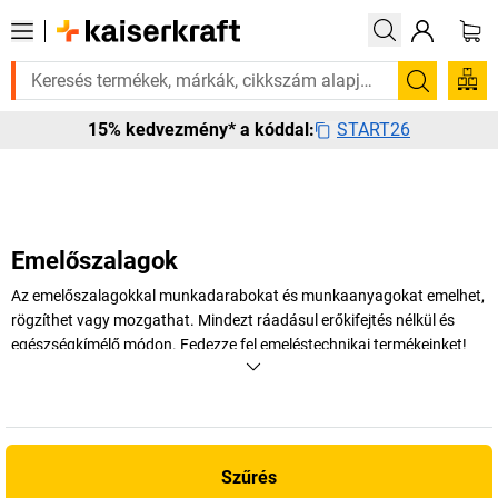
ksége van rá? Válogatott bestseller termékeinket 3–4 munkanapon belül 
Keresés
START26
15% kedvezmény* a kóddal:
Emelőszalagok
Az emelőszalagokkal munkadarabokat és munkaanyagokat emelhet,
rögzíthet vagy mozgathat. Mindezt ráadásul erőkifejtés nélkül és
egészségkímélő módon. Fedezze fel emeléstechnikai termékeinket!
+
Több megjelenítése
Szűrés