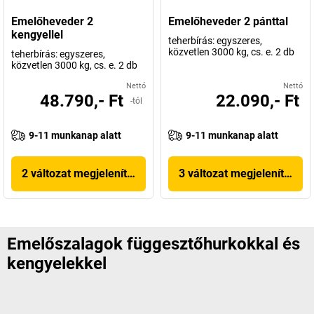
Emelőheveder 2
Emelőheveder 2 pánttal
kengyellel
teherbírás: egyszeres,
közvetlen 3000 kg, cs. e. 2 db
teherbírás: egyszeres,
közvetlen 3000 kg, cs. e. 2 db
Nettó
Nettó
48.790,- Ft
22.090,- Ft
-tól
9-11 munkanap alatt
9-11 munkanap alatt
2 változat megjelenítése
3 változat megjelenítése
Emelőszalagok függesztőhurkokkal és
kengyelekkel