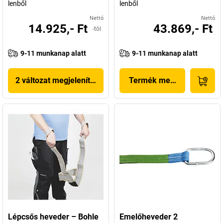
lenből
lenből
Nettó
Nettó
14.925,- Ft
43.869,- Ft
-tól
9-11 munkanap alatt
9-11 munkanap alatt
2 változat megjelenítése
Termék megjelenítése
Lépcsős heveder – Bohle
Emelőheveder 2