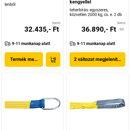
kengyellel
lenből
teherbírás: egyszeres,
közvetlen 2000 kg, cs. e. 2 db
Nettó
Nettó
32.435,- Ft
36.890,- Ft
-tól
9-11 munkanap alatt
9-11 munkanap alatt
Termék megjelenítése
2 változat megjelenítése