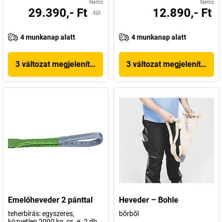
Nettó
Nettó
29.390,- Ft
12.890,- Ft
-tól
4 munkanap alatt
4 munkanap alatt
3 változat megjelenítése
3 változat megjelenítése
Emelőheveder 2 pánttal
Heveder – Bohle
teherbírás: egyszeres,
bőrből
közvetlen 2000 kg, cs. e. 2 db