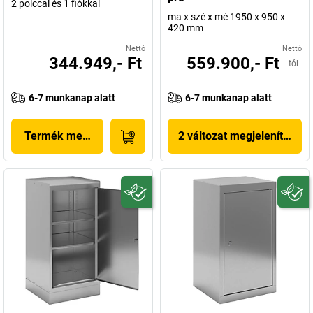
2 polccal és 1 fiókkal
ma x szé x mé 1950 x 950 x
420 mm
Nettó
Nettó
344.949,- Ft
559.900,- Ft
-tól
6-7 munkanap alatt
6-7 munkanap alatt
Termék megjelenítése
2 változat megjelenítése