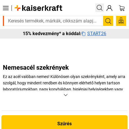
Sürgősen szüksége van rá? Válogatott bestseller termékeinket 
Keresés
START26
15% kedvezmény* a kóddal:
Nemesacél szekrények
Ez az acél valóban nemes! Különösen olyan szekrényként, amely arra
szolgál, hogy mindent rendben és könnyen elérhető helyen tartson
laboratóriumokban, nagy konyhákban, higiéniai helyiségekben vagy
nedves helyiségekben.
+
Több megjelenítése
Szűrés