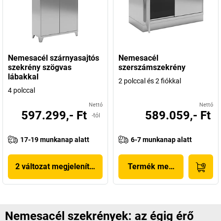
Nemesacél szárnyasajtós
Nemesacél
szekrény szögvas
szerszámszekrény
lábakkal
2 polccal és 2 fiókkal
4 polccal
Nettó
Nettó
597.299,- Ft
589.059,- Ft
-tól
17-19 munkanap alatt
6-7 munkanap alatt
2 változat megjelenítése
Termék megjelenítése
Nemesacél szekrények: az égig érő