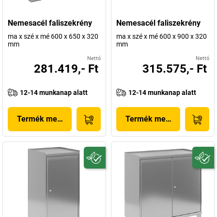
Nemesacél faliszekrény
Nemesacél faliszekrény
ma x szé x mé 600 x 650 x 320
ma x szé x mé 600 x 900 x 320
mm
mm
Nettó
Nettó
281.419,- Ft
315.575,- Ft
12-14 munkanap alatt
12-14 munkanap alatt
Termék megjelenítése
Termék megjelenítése