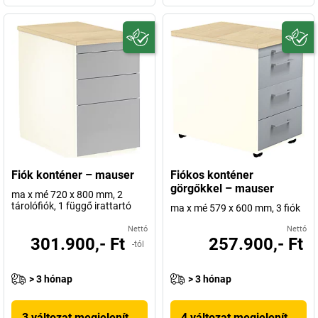
Fiók konténer – mauser
Fiókos konténer
görgőkkel – mauser
ma x mé 720 x 800 mm, 2
tárolófiók, 1 függő irattartó
ma x mé 579 x 600 mm, 3 fiók
Nettó
Nettó
301.900,- Ft
257.900,- Ft
-tól
> 3 hónap
> 3 hónap
3 változat megjelenítése
4 változat megjelenítése