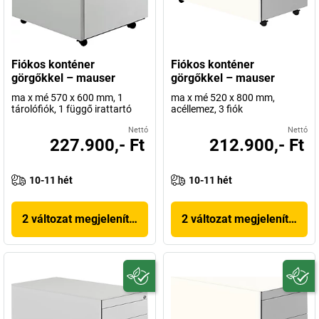
Fiókos konténer
Fiókos konténer
görgőkkel – mauser
görgőkkel – mauser
ma x mé 570 x 600 mm, 1
ma x mé 520 x 800 mm,
tárolófiók, 1 függő irattartó
acéllemez, 3 fiók
Nettó
Nettó
227.900,- Ft
212.900,- Ft
10-11 hét
10-11 hét
2 változat megjelenítése
2 változat megjelenítése