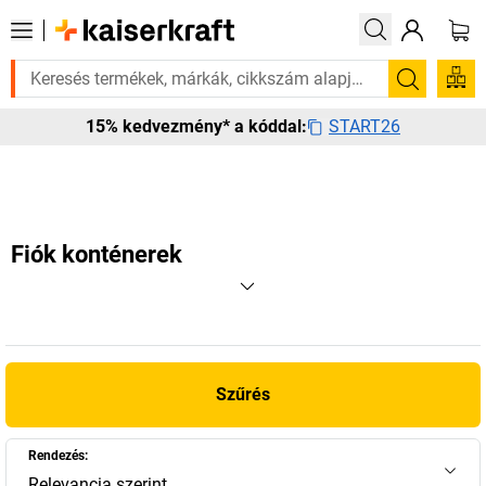
? Válogatott bestseller termékeinket 3–4 munkanapon belül kiszállítjuk
Keresés
START26
15% kedvezmény* a kóddal:
Fiók konténerek
Szűrés
Rendezés:
Relevancia szerint