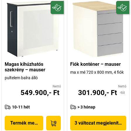
Magas kihúzhatós
Fiók konténer – mauser
szekrény – mauser
ma x mé 720 x 800 mm, 4 fiók
pultelem balra álló
Nettó
Nettó
549.900,- Ft
301.900,- Ft
-tól
10-11 hét
> 3 hónap
Termék megjelenítése
3 változat megjelenítése