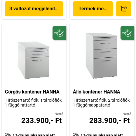
3 változat megjelenítése
Termék megjelenítése
Görgős konténer HANNA
Álló konténer HANNA
1 írószertartó fiók, 1 tárolófiók,
1 írószertartó fiók, 2 tárolófiók,
1 függőirattartó
1 függőmappatartó
Nettó
Nettó
233.900,- Ft
283.900,- Ft
17-19 munkanap alatt
17-19 munkanap alatt