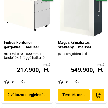
Fiókos konténer
Magas kihúzhatós
görgőkkel – mauser
szekrény – mauser
ma x mé 570 x 800 mm, 1
pultelem jobbra álló
tárolófiók, 1 függő irattartó
Nettó
Nettó
217.900,- Ft
549.900,- Ft
10-11 hét
10-11 hét
2 változat megjelenítése
Termék megjelenítése