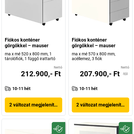
Fiókos konténer
Fiókos konténer
görgőkkel – mauser
görgőkkel – mauser
ma x mé 520 x 800 mm, 1
ma x mé 570 x 800 mm,
tárolófiók, 1 függő irattartó
acéllemez, 3 fiók
Nettó
Nettó
212.900,- Ft
207.900,- Ft
-tól
10-11 hét
10-11 hét
2 változat megjelenítése
2 változat megjelenítése