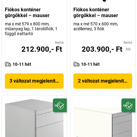
Fiókos konténer
Fiókos konténer
görgőkkel – mauser
görgőkkel – mauser
ma x mé 579 x 800 mm,
ma x mé 570 x 600 mm,
műanyag lap, 1 tárolófiók, 1
acéllemez, 3 fiók
függő irattartó
Nettó
Nettó
212.900,- Ft
203.900,- Ft
-tól
10-11 hét
10-11 hét
3 változat megjelenítése
2 változat megjelenítése