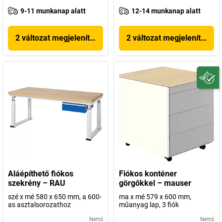
9-11 munkanap alatt
12-14 munkanap alatt
2 változat megjelenítése
2 változat megjelenítése
Aláépíthető fiókos
Fiókos konténer
szekrény – RAU
görgőkkel – mauser
szé x mé 580 x 650 mm, a 600-
ma x mé 579 x 600 mm,
as asztalsorozathoz
műanyag lap, 3 fiók
Nettó
Nettó