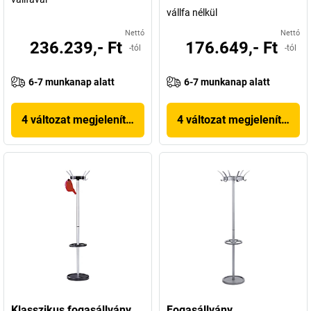
vállfa nélkül
Nettó
Nettó
236.239,- Ft
176.649,- Ft
-tól
-tól
6-7 munkanap alatt
6-7 munkanap alatt
4 változat megjelenítése
4 változat megjelenítése
Klasszikus fogasállvány
Fogasállvány