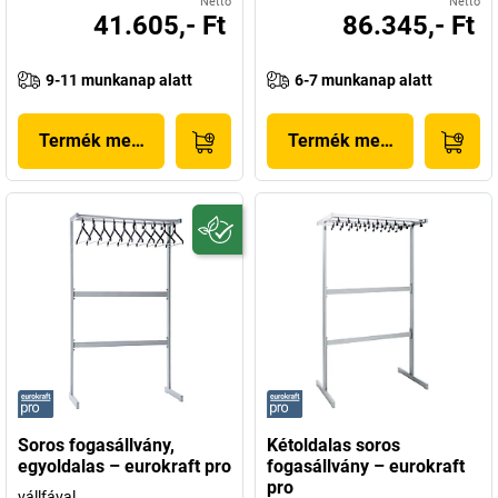
Nettó
Nettó
41.605,- Ft
86.345,- Ft
9-11 munkanap alatt
6-7 munkanap alatt
Termék megjelenítése
Termék megjelenítése
Soros fogasállvány,
Kétoldalas soros
egyoldalas – eurokraft pro
fogasállvány – eurokraft
pro
vállfával