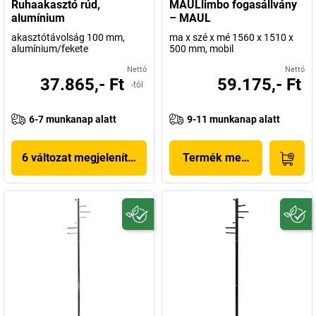
Ruhaakasztó rúd,
MAULlimbo fogasállvány
alumínium
– MAUL
akasztótávolság 100 mm,
ma x szé x mé 1560 x 1510 x
alumínium/fekete
500 mm, mobil
Nettó
Nettó
37.865,- Ft
59.175,- Ft
-tól
6-7 munkanap alatt
9-11 munkanap alatt
6 változat megjelenítése
Termék megjelenítése