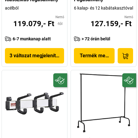
acélból
6 kalap- és 12 kabátakasztóval
Nettó
Nettó
119.079,- Ft
127.159,- Ft
-tól
6-7 munkanap alatt
> 72 órán belül
3 változat megjelenítése
Termék megjelenítése