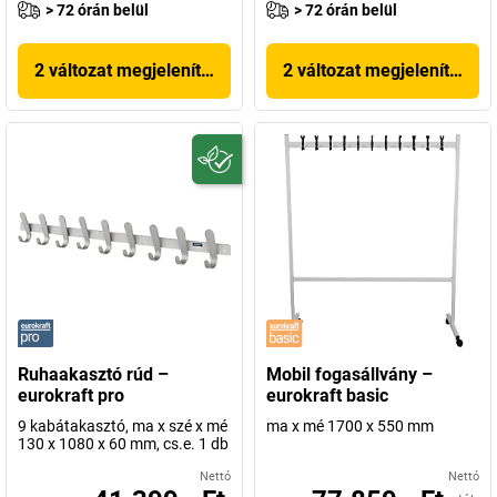
> 72 órán belül
> 72 órán belül
2 változat megjelenítése
2 változat megjelenítése
Ruhaakasztó rúd –
Mobil fogasállvány –
eurokraft pro
eurokraft basic
9 kabátakasztó, ma x szé x mé
ma x mé 1700 x 550 mm
130 x 1080 x 60 mm, cs.e. 1 db
Nettó
Nettó