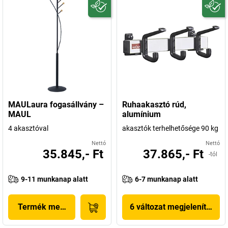
MAULaura fogasállvány –
Ruhaakasztó rúd,
MAUL
alumínium
4 akasztóval
akasztók terhelhetősége 90 kg
Nettó
Nettó
35.845,- Ft
37.865,- Ft
-tól
9-11 munkanap alatt
6-7 munkanap alatt
Termék megjelenítése
6 változat megjelenítése