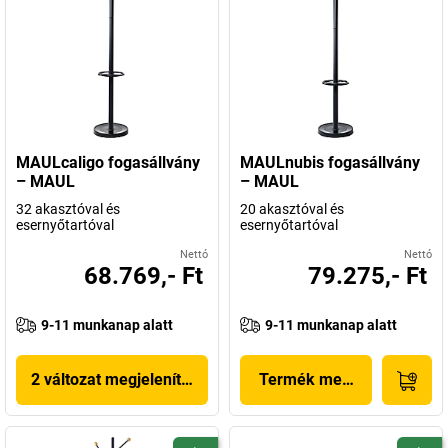
MAULcaligo fogasállvány
MAULnubis fogasállvány
– MAUL
– MAUL
32 akasztóval és
20 akasztóval és
esernyőtartóval
esernyőtartóval
Nettó
Nettó
68.769,- Ft
79.275,- Ft
9-11 munkanap alatt
9-11 munkanap alatt
2 változat megjelenítése
Termék megjelenítése