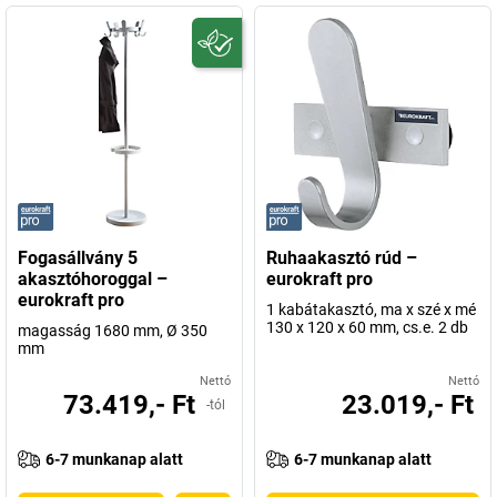
Fogasállvány 5
Ruhaakasztó rúd –
akasztóhoroggal –
eurokraft pro
eurokraft pro
1 kabátakasztó, ma x szé x mé
130 x 120 x 60 mm, cs.e. 2 db
magasság 1680 mm, Ø 350
mm
Nettó
Nettó
73.419,- Ft
23.019,- Ft
-tól
6-7 munkanap alatt
6-7 munkanap alatt