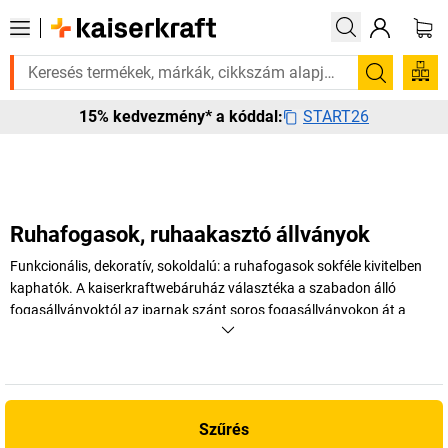
 Válogatott bestseller termékeinket 3–4 munkanapon belül kiszállítjuk.
Keresés
START26
15% kedvezmény* a kóddal:
Ruhafogasok, ruhaakasztó állványok
Funkcionális, dekoratív, sokoldalú: a ruhafogasok sokféle kivitelben
kaphatók. A
kaiserkraft
webáruház választéka a szabadon álló
fogasállványoktól az iparnak szánt soros fogasállványokon át a
vendéglátóiparnak készült esernyőtartókkal felszerelt modellekig igen
sokrétű. Fedezze fel kínálatunkban a vállalkozásának megfelelő
modelleket.
+
Több megjelenítése
Szűrés