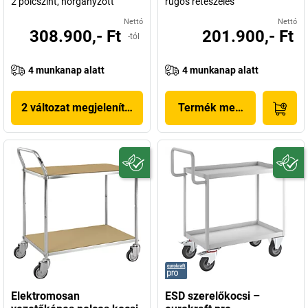
2 polcszint, horganyzott
rugós reteszelés
Nettó
Nettó
308.900,- Ft
201.900,- Ft
-tól
4 munkanap alatt
4 munkanap alatt
2 változat megjelenítése
Termék megjelenítése
Elektromosan
ESD szerelőkocsi –