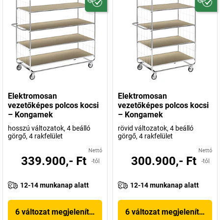
Elektromosan
Elektromosan
vezetőképes polcos kocsi
vezetőképes polcos kocsi
– Kongamek
– Kongamek
hosszú változatok, 4 beálló
rövid változatok, 4 beálló
görgő, 4 rakfelület
görgő, 4 rakfelület
Nettó
Nettó
339.900,- Ft
300.900,- Ft
-tól
-tól
12-14 munkanap alatt
12-14 munkanap alatt
6 változat megjelenítése
6 változat megjelenítése