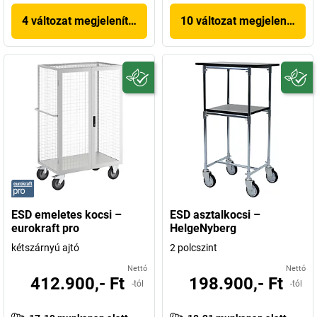
4 változat megjelenítése
10 változat megjelenítése
ESD emeletes kocsi –
ESD asztalkocsi –
eurokraft pro
HelgeNyberg
kétszárnyú ajtó
2 polcszint
Nettó
Nettó
412.900,- Ft
198.900,- Ft
-tól
-tól