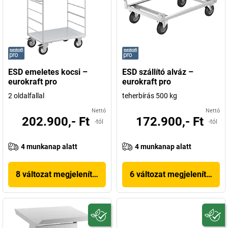
ESD emeletes kocsi –
ESD szállító alváz –
eurokraft pro
eurokraft pro
2 oldalfallal
teherbírás 500 kg
Nettó
Nettó
202.900,- Ft
172.900,- Ft
-tól
-tól
4 munkanap alatt
4 munkanap alatt
8 változat megjelenítése
6 változat megjelenítése