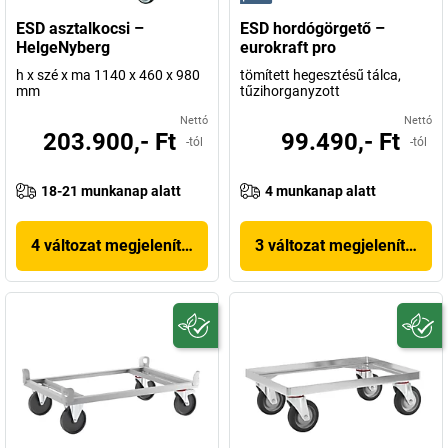
ESD asztalkocsi –
ESD hordógörgető –
HelgeNyberg
eurokraft pro
h x szé x ma 1140 x 460 x 980
tömített hegesztésű tálca,
mm
tűzihorganyzott
Nettó
Nettó
203.900,- Ft
99.490,- Ft
-tól
-tól
18-21 munkanap alatt
4 munkanap alatt
4 változat megjelenítése
3 változat megjelenítése