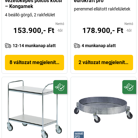
vezetőképes polcos kocsi
eurokraft pro
– Kongamek
peremmel ellátott rakfelületek
4 beálló görgő, 2 rakfelület
Nettó
Nettó
153.900,- Ft
178.900,- Ft
-tól
-tól
12-14 munkanap alatt
4 munkanap alatt
8 változat megjelenítése
2 változat megjelenítése