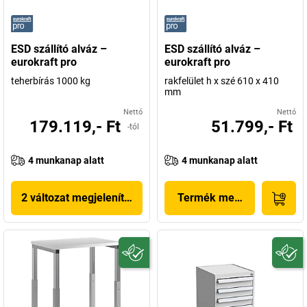
ESD szállító alváz –
ESD szállító alváz –
eurokraft pro
eurokraft pro
teherbírás 1000 kg
rakfelület h x szé 610 x 410
mm
Nettó
Nettó
179.119,- Ft
51.799,- Ft
-tól
4 munkanap alatt
4 munkanap alatt
2 változat megjelenítése
Termék megjelenítése