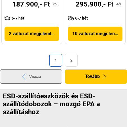
187.900,- Ft
295.900,- Ft
-tól
-tól
6-7 hét
6-7 hét
2 változat megjelenítése
10 változat megjelenítése
1
2
Tovább
Vissza
ESD-szállítóeszközök és ESD-
szállítódobozok – mozgó EPA a
szállításhoz