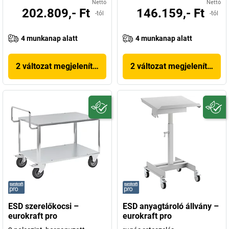
Nettó
Nettó
202.809,- Ft
146.159,- Ft
-tól
-tól
4 munkanap alatt
4 munkanap alatt
2 változat megjelenítése
2 változat megjelenítése
ESD szerelőkocsi –
ESD anyagtároló állvány –
eurokraft pro
eurokraft pro