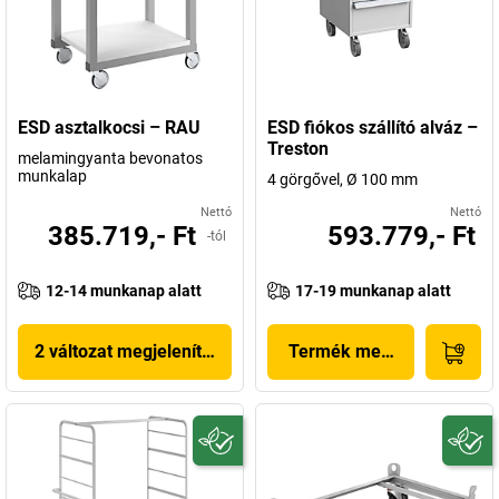
ESD asztalkocsi – RAU
ESD fiókos szállító alváz –
Treston
melamingyanta bevonatos
munkalap
4 görgővel, Ø 100 mm
Nettó
Nettó
385.719,- Ft
593.779,- Ft
-tól
12-14 munkanap alatt
17-19 munkanap alatt
2 változat megjelenítése
Termék megjelenítése