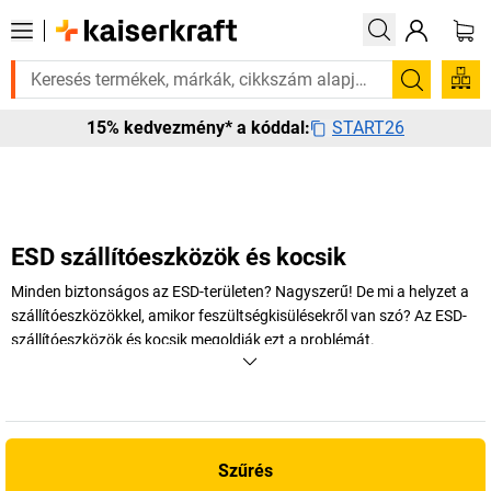
 rá? Válogatott bestseller termékeinket 3–4 munkanapon belül kiszállít
Keresés
START26
15% kedvezmény* a kóddal:
ESD szállítóeszközök és kocsik
Minden biztonságos az ESD-területen? Nagyszerű! De mi a helyzet a
szállítóeszközökkel, amikor feszültségkisülésekről van szó? Az ESD-
szállítóeszközök és kocsik megoldják ezt a problémát.
+
Több megjelenítése
Szűrés