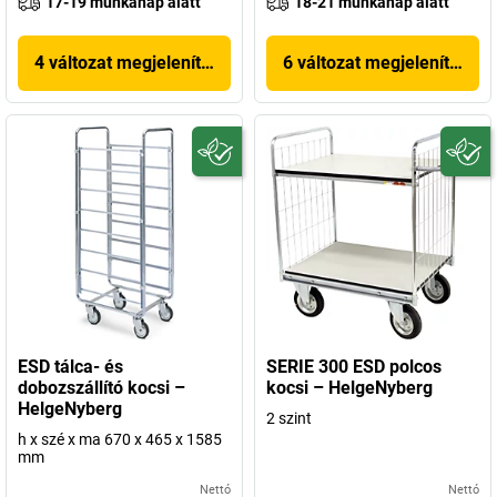
17-19 munkanap alatt
18-21 munkanap alatt
4 változat megjelenítése
6 változat megjelenítése
ESD tálca- és
SERIE 300 ESD polcos
dobozszállító kocsi –
kocsi – HelgeNyberg
HelgeNyberg
2 szint
h x szé x ma 670 x 465 x 1585
mm
Nettó
Nettó