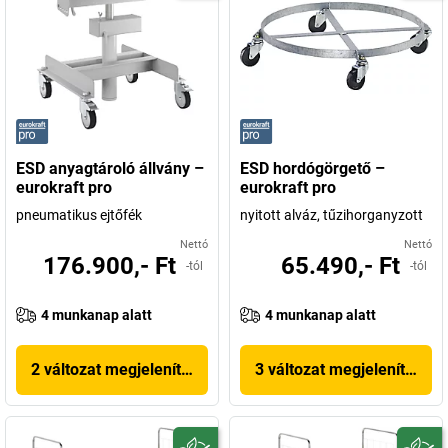
ESD anyagtároló állvány –
ESD hordógörgető –
eurokraft pro
eurokraft pro
pneumatikus ejtőfék
nyitott alváz, tűzihorganyzott
Nettó
Nettó
176.900,- Ft
65.490,- Ft
-tól
-tól
4 munkanap alatt
4 munkanap alatt
2 változat megjelenítése
3 változat megjelenítése