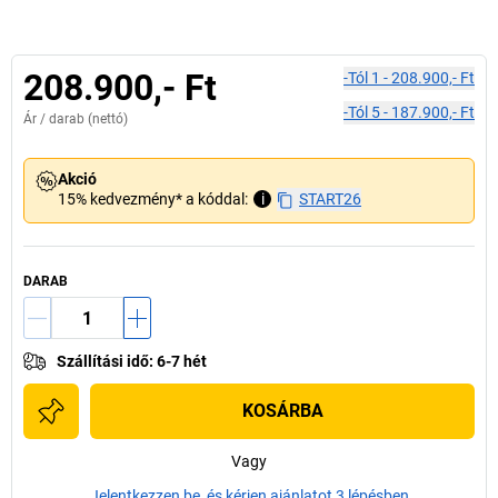
208.900,- Ft
-tól
1
-
208.900,- Ft
-tól
5
-
187.900,- Ft
Ár /
darab
(nettó)
Akció
15% kedvezmény* a kóddal:
i
START26
DARAB
Szállítási idő
:
6-7 hét
KOSÁRBA
Vagy
Jelentkezzen be, és kérjen ajánlatot 3 lépésben