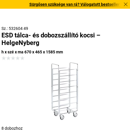
Sürgősen szüksége van rá? Válogatott bestseller termékein
Sz.: 532604 49
ESD tálca- és dobozszállító kocsi –
HelgeNyberg
h x szé x ma 670 x 465 x 1585 mm
8 dobozhoz