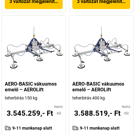
3 változat megjelenítése
3 változat megjelenítése
AERO-BASIC vákuumos
AERO-BASIC vákuumos
emelő – AEROLift
emelő – AEROLift
teherbírás 150 kg
teherbírás 400 kg
Nettó
Nettó
3.545.259,- Ft
3.588.519,- Ft
-tól
-tól
9-11 munkanap alatt
9-11 munkanap alatt