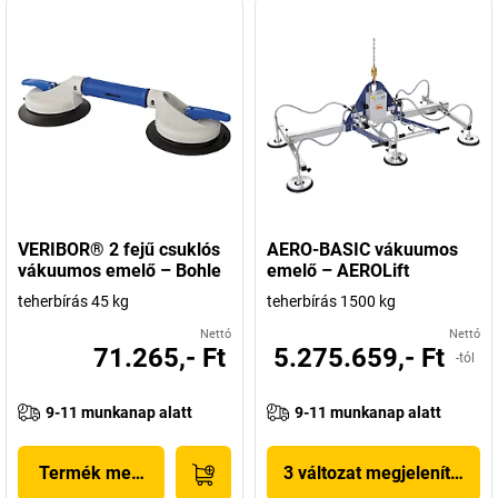
VERIBOR® 2 fejű csuklós
AERO-BASIC vákuumos
vákuumos emelő – Bohle
emelő – AEROLift
teherbírás 45 kg
teherbírás 1500 kg
Nettó
Nettó
71.265,- Ft
5.275.659,- Ft
-tól
9-11 munkanap alatt
9-11 munkanap alatt
Termék megjelenítése
3 változat megjelenítése