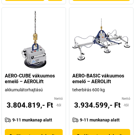
AERO-CUBE vákuumos
AERO-BASIC vákuumos
emelő – AEROLift
emelő – AEROLift
akkumulátorhajtású
teherbírás 600 kg
Nettó
Nettó
3.804.819,- Ft
3.934.599,- Ft
-tól
-tól
9-11 munkanap alatt
9-11 munkanap alatt