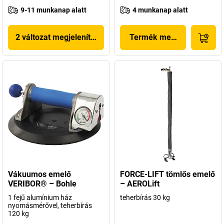
9-11 munkanap alatt
4 munkanap alatt
2 változat megjelenítése
Termék megjelenítése
Vákuumos emelő
FORCE-LIFT tömlős emelő
VERIBOR® – Bohle
– AEROLift
1 fejű alumínium ház
teherbírás 30 kg
nyomásmérővel, teherbírás
120 kg