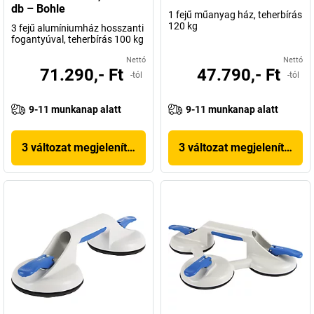
db – Bohle
1 fejű műanyag ház, teherbírás
120 kg
3 fejű alumíniumház hosszanti
fogantyúval, teherbírás 100 kg
Nettó
Nettó
71.290,- Ft
47.790,- Ft
-tól
-tól
9-11 munkanap alatt
9-11 munkanap alatt
3 változat megjelenítése
3 változat megjelenítése