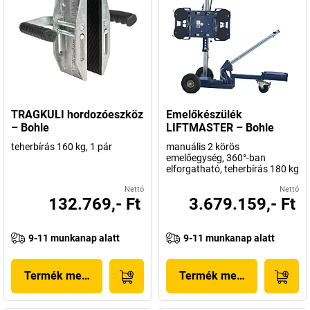
TRAGKULI hordozóeszköz
Emelőkészülék
– Bohle
LIFTMASTER – Bohle
teherbírás 160 kg, 1 pár
manuális 2 körös
emelőegység, 360°-ban
elforgatható, teherbírás 180 kg
Nettó
Nettó
132.769,- Ft
3.679.159,- Ft
9-11 munkanap alatt
9-11 munkanap alatt
Termék megjelenítése
Termék megjelenítése