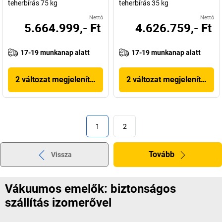
teherbírás 75 kg
teherbírás 35 kg
Nettó
Nettó
5.664.999,- Ft
4.626.759,- Ft
17-19 munkanap alatt
17-19 munkanap alatt
2 változat megjelenítése
2 változat megjelenítése
1
2
Tovább
Vissza
Vákuumos emelők: biztonságos
szállítás izomerővel