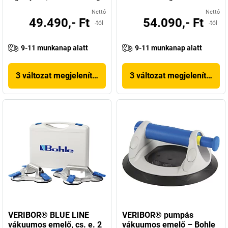
Nettó
Nettó
49.490,- Ft
54.090,- Ft
-tól
-tól
9-11 munkanap alatt
9-11 munkanap alatt
3 változat megjelenítése
3 változat megjelenítése
VERIBOR® BLUE LINE
VERIBOR® pumpás
vákuumos emelő, cs. e. 2
vákuumos emelő – Bohle