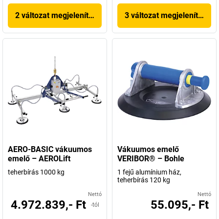
2 változat megjelenítése
3 változat megjelenítése
AERO-BASIC vákuumos
Vákuumos emelő
emelő – AEROLift
VERIBOR® – Bohle
teherbírás 1000 kg
1 fejű alumínium ház,
teherbírás 120 kg
Nettó
Nettó
4.972.839,- Ft
55.095,- Ft
-tól