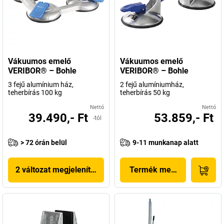
Vákuumos emelő
Vákuumos emelő
VERIBOR® – Bohle
VERIBOR® – Bohle
3 fejű alumínium ház,
2 fejű alumíniumház,
teherbírás 100 kg
teherbírás 50 kg
Nettó
Nettó
39.490,- Ft
53.859,- Ft
-tól
> 72 órán belül
9-11 munkanap alatt
2 változat megjelenítése
Termék megjelenítése