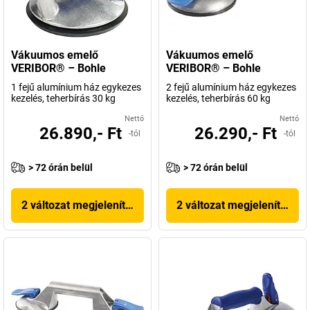
Vákuumos emelő
Vákuumos emelő
VERIBOR® – Bohle
VERIBOR® – Bohle
1 fejű alumínium ház egykezes
2 fejű alumínium ház egykezes
kezelés, teherbírás 30 kg
kezelés, teherbírás 60 kg
Nettó
Nettó
26.890,- Ft
26.290,- Ft
-tól
-tól
> 72 órán belül
> 72 órán belül
2 változat megjelenítése
2 változat megjelenítése