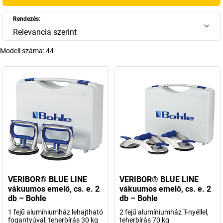
Rendezés:
Relevancia szerint
Modell száma:
44
VERIBOR® BLUE LINE
VERIBOR® BLUE LINE
vákuumos emelő, cs. e. 2
vákuumos emelő, cs. e. 2
db – Bohle
db – Bohle
1 fejű alumíniumház lehajtható
2 fejű alumíniumház T-nyéllel,
fogantyúval, teherbírás 30 kg
teherbírás 70 kg