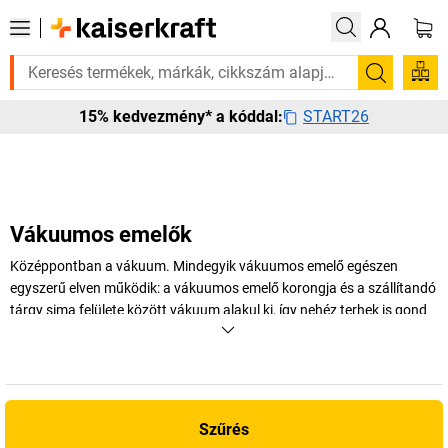
á? Válogatott bestseller termékeinket 3–4 munkanapon belül kiszállítju
Keresés
START26
15% kedvezmény* a kóddal:
Vákuumos emelők
Középpontban a vákuum. Mindegyik vákuumos emelő egészen
egyszerű elven működik: a vákuumos emelő korongja és a szállítandó
tárgy sima felülete között vákuum alakul ki, így nehéz terhek is gond
nélkül felemelhetők és elmozgathatók. Így Ön és munkatársai is
megkönnyebbülhetnek!
+
Több megjelenítése
Szűrés