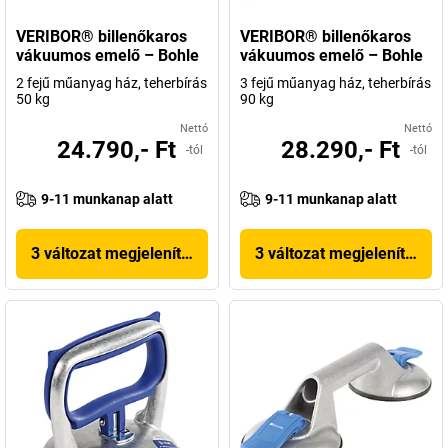
VERIBOR® billenőkaros
VERIBOR® billenőkaros
vákuumos emelő – Bohle
vákuumos emelő – Bohle
2 fejű műanyag ház, teherbírás
3 fejű műanyag ház, teherbírás
50 kg
90 kg
Nettó
Nettó
24.790,- Ft
28.290,- Ft
-tól
-tól
9-11 munkanap alatt
9-11 munkanap alatt
3 változat megjelenítése
3 változat megjelenítése