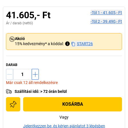
41.605,- Ft
-tól
1
-
41.605,- Ft
-tól
2
-
39.490,- Ft
Ár /
darab
(nettó)
Akció
15% kedvezmény* a kóddal:
i
START26
DARAB
Már csak 12 áll rendelkezésre
Szállítási idő
:
> 72 órán belül
KOSÁRBA
Vagy
Jelentkezzen be, és kérjen ajánlatot 3 lépésben