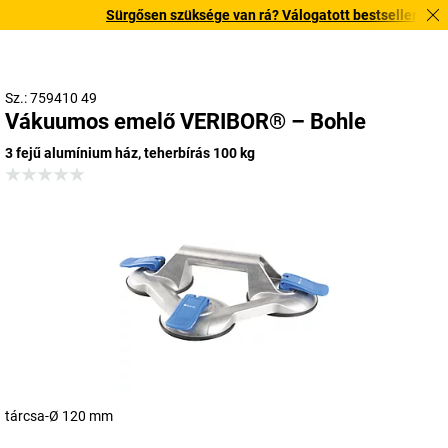
Sürgősen szüksége van rá? Válogatott bestseller termékei
Sz.: 759410 49
Vákuumos emelő VERIBOR® – Bohle
3 fejű alumínium ház, teherbírás 100 kg
tárcsa-Ø 120 mm