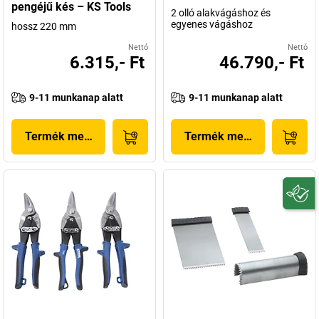
pengéjű kés – KS Tools
2 olló alakvágáshoz és
egyenes vágáshoz
hossz 220 mm
Nettó
Nettó
6.315,- Ft
46.790,- Ft
9-11 munkanap alatt
9-11 munkanap alatt
Termék megjelenítése
Termék megjelenítése