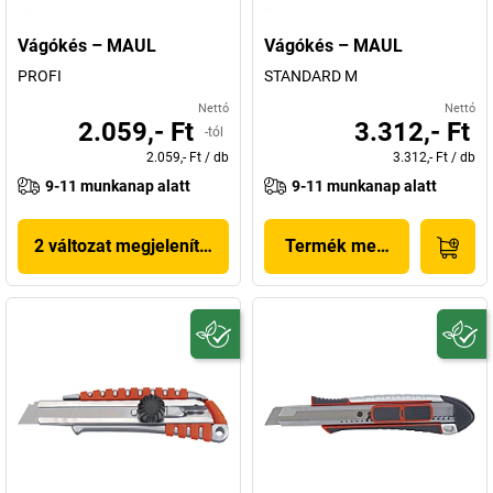
Vágókés – MAUL
Vágókés – MAUL
PROFI
STANDARD M
Nettó
Nettó
2.059,- Ft
3.312,- Ft
-tól
2.059,- Ft
/
db
3.312,- Ft
/
db
9-11 munkanap alatt
9-11 munkanap alatt
2 változat megjelenítése
Termék megjelenítése