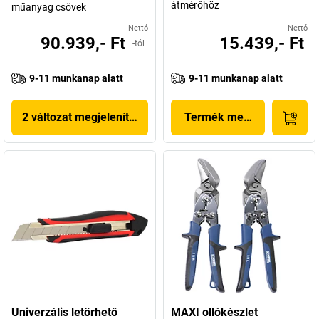
átmérőhöz
műanyag csövek
Nettó
Nettó
90.939,- Ft
15.439,- Ft
-tól
9-11 munkanap alatt
9-11 munkanap alatt
2 változat megjelenítése
Termék megjelenítése
Univerzális letörhető
MAXI ollókészlet