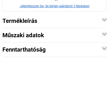
Jelentkezzen be, és kérjen ajánlatot 3 lépésben
Termékleírás
Műszaki adatok
Fenntarthatóság