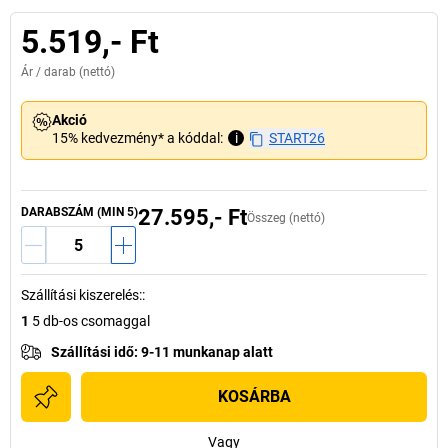
5.519,- Ft
Ár /
darab
(nettó)
Akció
15% kedvezmény* a kóddal:
i
START26
DARABSZÁM (MIN 5)
27.595,- Ft
Összeg (nettó)
Szállítási kiszerelés:
:
1
5 db-os csomaggal
Szállítási idő
:
9-11 munkanap alatt
KOSÁRBA
Vagy