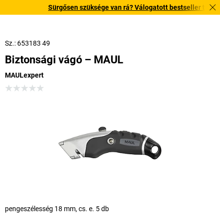
Sürgősen szüksége van rá? Válogatott bestseller termékein
Sz.: 653183 49
Biztonsági vágó – MAUL
MAULexpert
pengeszélesség 18 mm, cs. e. 5 db