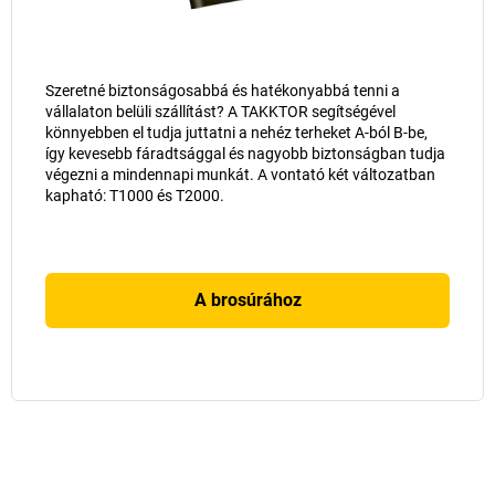
Szeretné biztonságosabbá és hatékonyabbá tenni a
vállalaton belüli szállítást? A TAKKTOR segítségével
könnyebben el tudja juttatni a nehéz terheket A-ból B-be,
így kevesebb fáradtsággal és nagyobb biztonságban tudja
végezni a mindennapi munkát. A vontató két változatban
kapható: T1000 és T2000.
A brosúrához