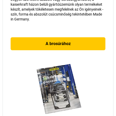
kaiserkraft
házon belüli gyártóüzemünk olyan termékeket
készít, amelyek tökéletesen megfelelnek az Ön igényeinek -
szín, forma és abszolút csúcsminőség tekintetében Made
in Germany.
A brosúrához