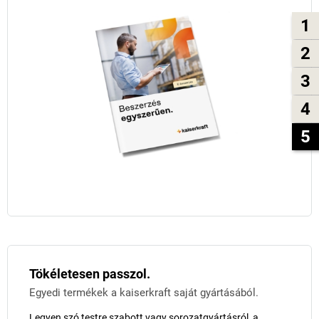
1
2
3
4
5
Tökéletesen passzol.
Egyedi termékek a kaiserkraft saját gyártásából.
Legyen szó testre szabott vagy sorozatgyártásról, a