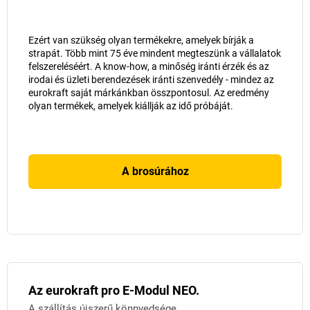
Ezért van szükség olyan termékekre, amelyek bírják a
strapát. Több mint 75 éve mindent megteszünk a vállalatok
felszereléséért. A know-how, a minőség iránti érzék és az
irodai és üzleti berendezések iránti szenvedély - mindez az
eurokraft saját márkánkban összpontosul. Az eredmény
olyan termékek, amelyek kiállják az idő próbáját.
A brosúrához
Az eurokraft pro E-Modul NEO.
A szállítás újszerű könnyedsége.