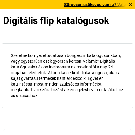
Sürgősen szüksége van rá? Válogatott bestselle
Digitális flip katalógusok
Szeretne környezettudatosan böngészni katalógusunkban,
vagy egyszerűen csak gyorsan keresni valamit? Digitális
katalógusaink és online brosúráink mostantól a nap 24
órájában elérhetők. Akár a
kaiserkraft
főkatalógusa, akár a
saját gyártású termékek iránt érdeklődik. Egyetlen
kattintással most minden szükséges információt
megkaphat. Jó szórakozást a keresgéléshez, megtaláláshoz
és olvasáshoz.