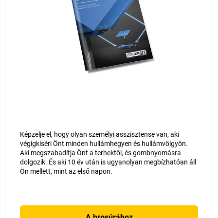
Képzelje el, hogy olyan személyi asszisztense van, aki
végigkíséri Önt minden hullámhegyen és hullámvölgyön.
Aki megszabadítja Önt a terhektől, és gombnyomásra
dolgozik. És aki 10 év után is ugyanolyan megbízhatóan áll
Ön mellett, mint az első napon.
A brosúrához