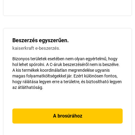
Beszerzés egyszerűen.
kaiserkraft e-beszerzés.
Bizonyos területek esetében nem olyan egyértelmű, hogy
hol lehet spórolni. A C-áruk beszerzéséről nem is beszélve.
A kis termékek koordinálatlan megrendelése ugyanis
magas folyamatköltségekkel jár. Ezért különösen fontos,
hogy rálátása legyen erre a területre, és biztosítható legyen
az átláthatóság.
A brosúrához