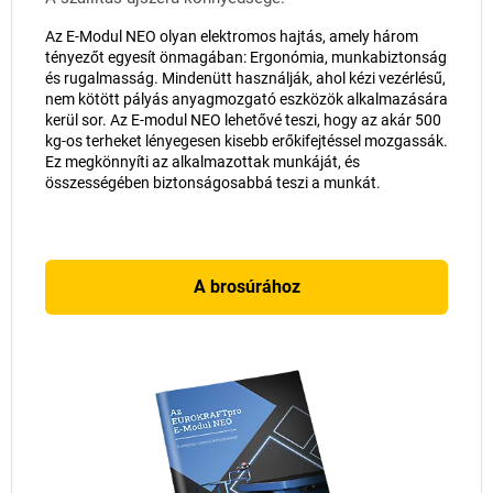
Az E-Modul NEO olyan elektromos hajtás, amely három
tényezőt egyesít önmagában: Ergonómia, munkabiztonság
és rugalmasság. Mindenütt használják, ahol kézi vezérlésű,
nem kötött pályás anyagmozgató eszközök alkalmazására
kerül sor. Az E-modul NEO lehetővé teszi, hogy az akár 500
kg-os terheket lényegesen kisebb erőkifejtéssel mozgassák.
Ez megkönnyíti az alkalmazottak munkáját, és
összességében biztonságosabbá teszi a munkát.
A brosúrához